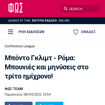
ΔΙΑΒΑΣΤΕ THN
ΕΝΤΥΠΗ ΕΚΔΟΣΗ
ONLINE
ΡΟΗ ΕΙΔΗΣΕΩΝ
ΟΜΑΔΕΣ
Ποδόσφαιρο
Conference League
ΠΟΔΟΣΦΑΙΡΟ
ΜΠΑΣΚΕΤ
Μπόντο Γκλιμτ - Ρόμα:
Super League 1
Μπάσκετ
ΒΟΛΕΪ
ΠΟΛΟ
ΣΠΟΡ
Μπουνιές και μηνύσεις στο
Ολυμπιακός
ΑΕΚ
ΠΑΟΚ
Super League 2
Ελλάδα
Ολυμπιακοί Αγώνες
τρίτο ημίχρονο!
AUTO-MOTO
PLUS
Γ Εθνική
Εθνική
Βόλεϊ
ΦΩΣ TEAM
Ελλάδα
EuroLeague
Πόλο
Παναθηναϊκός
Ατρόμητος
Πανιώνιος
Παρασκευή, 08/04/2022 18:54
Champions League
ΝΒΑ
Τένις