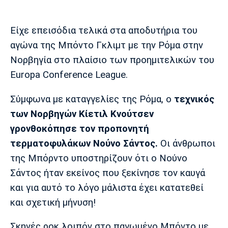
Μουσική
Στήλες
Πολιτισμός
Τραγούδια
Πρόγραμμα TV
Είχε επεισόδια τελικά στα αποδυτήρια του
Ιωνικός
Κηφισιά
Πανσερραϊκός
αγώνα της Μπόντο Γκλιμτ με την Ρόμα στην
Cine Spot
Νορβηγία στο πλαίσιο των προημιτελικών του
Europa Conference League.
Running
Σύμφωνα με καταγγελίες της Ρόμα, ο
τεχνικός
Media
των Νορβηγών Κίετιλ Κνούτσεν
Μπαρτσελόνα
Ρεάλ
Ατλέτικο
Μαδρίτης
Μαδρίτης
Παρασκήνιο
γρονθοκόπησε τον προπονητή
τερματοφυλάκων Νούνο Σάντος.
Οι άνθρωποι
της Μπόρντο υποστηρίζουν ότι ο Νούνο
Σάντος ήταν εκείνος που ξεκίνησε τον καυγά
Μάντσεστερ
Τσέλσι
Άρσεναλ
Γιουνάιτεντ
και για αυτό το λόγο μάλιστα έχει κατατεθεί
και σχετική μήνυση!
Σκηνές ροκ λοιπόν στο παγωμένο Μπόντο με