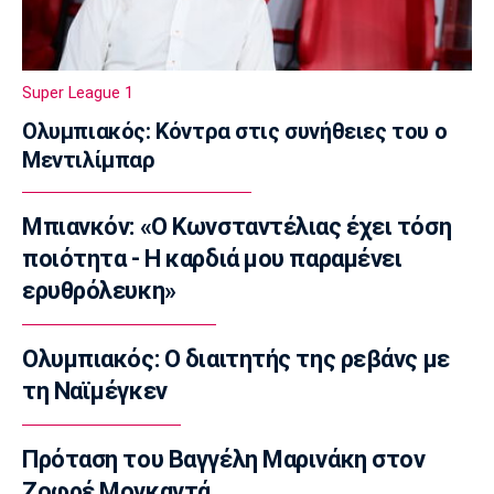
Super League 2
Στον Πανσερραϊκό ο Μπίτζιος
17:45
Super League 1
Super League 1
Ολυμπιακός: Κόντρα στις συνήθειες του ο
Γιαννούλης: «Δεν βλέπω την... ώρα να παίξω»
Μεντιλίμπαρ
(vid)
17:30
Μπιανκόν: «Ο Κωνσταντέλιας έχει τόση
Βόλεϊ Ευρώπη
Φιλική ήττα της Εθνικής γυναικών από την
ποιότητα - Η καρδιά μου παραμένει
Ιταλία
ερυθρόλευκη»
17:15
Σπορ
Ολυμπιακός: Ο διαιτητής της ρεβάνς με
Ιστιοπλοΐα: Αναβλήθηκαν οι χθεσινές
τη Ναϊμέγκεν
κούρσες στο Παγκόσμιο ILCA4 Youth λόγω
του πολύ δυνατού αέρα
17:00
Πρόταση του Βαγγέλη Μαρινάκη στον
Ζοφρέ Μονκαντά
Super League 1