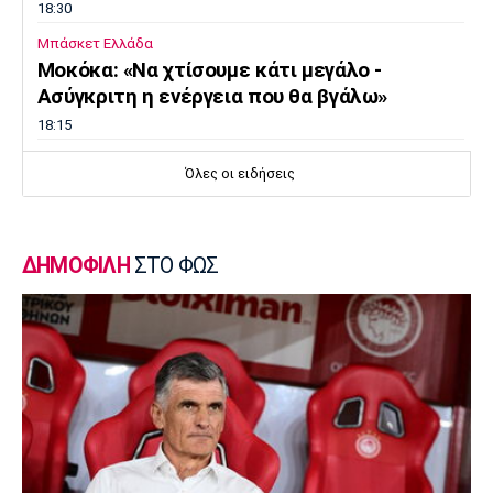
18:30
Μπάσκετ Ελλάδα
Μοκόκα: «Να χτίσουμε κάτι μεγάλο -
Ασύγκριτη η ενέργεια που θα βγάλω»
18:15
Εθνικές Μπάσκετ
Όλες οι ειδήσεις
Ισπανία - Ελλάδα 96-86: Ήττα στην πρεμιέρα
του Ευrobasket U16
18:04
ΔΗΜΟΦΙΛΗ
ΣΤΟ ΦΩΣ
Ποδόσφαιρο - Διεθνή
Η Νορβηγία καλεί τον Ινφαντίνο να
παραιτηθεί
18:00
Super League 1
Ολυμπιακός: Στα «ερυθρόλευκα» ο γιός του
Τζιοβάνι!
17:56