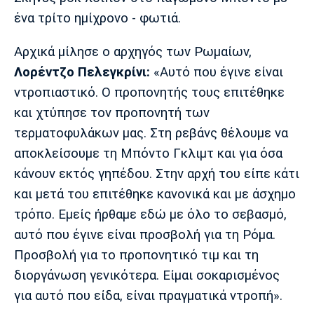
Λίβερπουλ
Μάντσεστερ
Γιουβέντους
ένα τρίτο ημίχρονο - φωτιά.
Σίτι
Αρχικά μίλησε ο αρχηγός των Ρωμαίων,
Λορέντζο Πελεγκρίνι:
«Αυτό που έγινε είναι
Ίντερ
Μίλαν
Μπάγερν
ντροπιαστικό. Ο προπονητής τους επιτέθηκε
και χτύπησε τον προπονητή των
τερματοφυλάκων μας. Στη ρεβάνς θέλουμε να
αποκλείσουμε τη Μπόντο Γκλιμτ και για όσα
Μπορούσια
Παρί Σεν
Μαρσέιγ
κάνουν εκτός γηπέδου. Στην αρχή του είπε κάτι
Ντόρτμουντ
Ζερμέν
και μετά του επιτέθηκε κανονικά και με άσχημο
τρόπο. Εμείς ήρθαμε εδώ με όλο το σεβασμό,
αυτό που έγινε είναι προσβολή για τη Ρόμα.
Μονακό
Ερυθρός
Τότεναμ
Προσβολή για το προπονητικό τιμ και τη
Αστέρας
διοργάνωση γενικότερα. Είμαι σοκαρισμένος
για αυτό που είδα, είναι πραγματικά ντροπή».