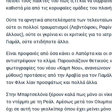
πείσει τους παίκτες του πως ό,τι και να συμβαίν
καθιστά μία από τις κορυφαίες ομάδες του πλανή
Ούτε τα αρνητικά αποτελέσματα των τελευταίων α
ούτε οι πολλοί τραυματισμοί (Λεβντόφσκι, Ραφίνια
άλλους), ούτε οι γκρίνια κι οι κριτικές για το ια
Γιαμάλ, ούτε οτιδήποτε άλλο.
Είναι προφανές από όσα κάνει ο Λαπόρτα και οι 
αντιστρέψουν το κλίμα. Παρουσιάζουν θετικούς 
φωτογραφίες του νέου «Καμπ Νου», ανανεώνουν σ
μύθους) προτάσεις από την Αραβία για τον Γιαμ
τον Φλικ λίαν προσφάτως και πολλά άλλα.
Στην Μπαρτσελόνα ξέρουν καλά πως μόνο οι νίκε
το ντέρμπι με τη Ρεάλ. Αμέσως μετά τον Ολυμπια
όχι σε αυτή του γκολκίπερ όπου έχει μείνει μόνο 