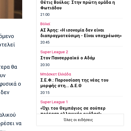
Θέτις Βούλας: Στην πρώτη ομάδα η
Φωτιάδου
21:00
Βόλεϊ
ΑΣ Άρης: «Η ισονομία δεν είναι
χόμενο
διαπραγματεύσιμη - Είναι υποχρέωση»
20:45
οτελεί
Super League 2
Στον Πανσερραϊκό ο Αδάμ
20:30
τερα θα
Μπάσκετ Ελλάδα
ουν
Σ.Ε.Φ.: Παρουσίαση της νέας του
φυσικά ο
μορφής στη... Δ.Ε.Θ
 δεν
20:15
Super League 1
«Όχι του Θεμπάγιος σε σούπερ
πρόταση ελληνικής ομάδας!»
αλικού
Όλες οι ειδήσεις
20:00
ορέσει να
Εθνικές Μπάσκετ