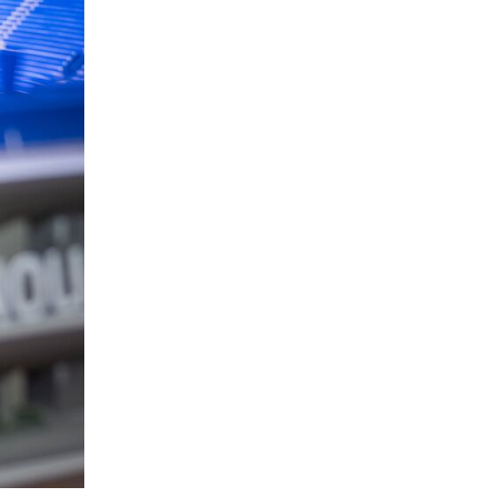
Super League 1
Ηλιόπουλος σε Μάγερ: «Μου ζήτησες
το 7, σου δίνω τα 14 - Περιμένω τα
διπλά από εσένα» (vid)
16:45
Ποδόσφαιρο - Εθνικές Ομάδες
Ουγκάντα: Ξυλοκοπήθηκε μέχρι
θανάτου ο Οβόρι
16:30
Πόλο
Ευρωπαϊκό Παίδων: Η Ελλάδα 11-7 τη
Ρουμανία και παίζει για τις θέσεις 9-
12
16:15
EuroLeague
Μπάλντγουιν και Φρανσίσκο έβγαλαν
το... καπέλο στη Ζαλγκίρις για Έβανς
16:00
Conference League