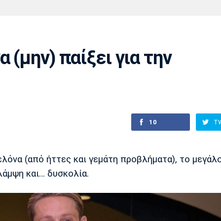
Χάντμπολ
Ηρακλής
Βόλος
Μπορούσια
Παρί Σεν
Ντόρτμουντ
Ζερμέν
 (μην) παίξει για την
Πόρτο
Μπενφίκα
10
T
λόνα (από ήττες και γεμάτη προβλήματα), το μεγάλ
άμψη και… δυσκολία.