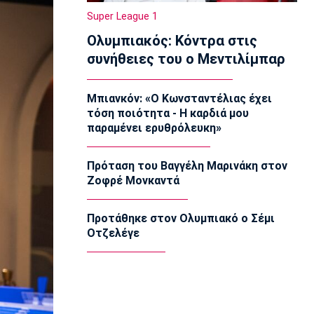
Ολυμπιακός: Στα «ερυθρόλευκα» ο
Super League 1
γιός του Τζιοβάνι!
Ολυμπιακός: Κόντρα στις
17:56
συνήθειες του ο Μεντιλίμπαρ
Super League 2
Στον Πανσερραϊκό ο Μπίτζιος
17:45
Μπιανκόν: «Ο Κωνσταντέλιας έχει
τόση ποιότητα - Η καρδιά μου
Super League 1
παραμένει ερυθρόλευκη»
Γιαννούλης: «Δεν βλέπω την... ώρα να
παίξω» (vid)
17:30
Πρόταση του Βαγγέλη Μαρινάκη στον
Ζοφρέ Μονκαντά
Βόλεϊ Ευρώπη
Φιλική ήττα της Εθνικής γυναικών από
την Ιταλία
Προτάθηκε στον Ολυμπιακό ο Σέμι
17:15
Οτζελέγε
Σπορ
Ιστιοπλοΐα: Αναβλήθηκαν οι χθεσινές
κούρσες στο Παγκόσμιο ILCA4 Youth
λόγω του πολύ δυνατού αέρα
17:00