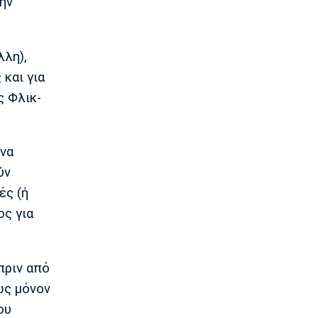
την
Καβελίδη: «Η Εθνική Νεανίδων είναι
οικογένεια, να απολαύσουμε τη
στιγμή» (pics)
λλη),
19:45
 και για
Εθνικές Μπάσκετ
Σκαλωμένος: «Θέλουμε ένα γεμάτο
ς Φλικ-
γήπεδο να μας στηρίξει»
19:30
Μπάσκετ Ελλάδα
 να
Παραμένει στο Περιστέρι ο Ιτούνας
ύν
19:15
ές (ή
Μπάσκετ Ελλάδα
ος για
Στουρνάρας: «Αρχικός στόχος της
Ασπίδας η είσοδος στα play-offs»
19:00
πριν από
Super League 1
Παναθηναϊκός: Επαγγελματικά
ως μόνον
συμβόλαια σε έξι παίκτες της
ου
ακαδημίας