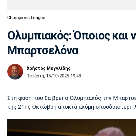
Διεθνή
EuroCup
Champions League
Euro
Basket League
Απόλλων
Άρης
ΟΦΗ
Παναχαϊκή
Εθνικές Ομάδες
Α2 Μπάσκετ
Σμύρνης
Ολυμπιακός: Όποιος και να
Κύπελλο
FIBA World Cup 2023
Διαιτησία
Μπαρτσελόνα
Ποδόσφαιρο Γυναικών
Ιωνικός
Κηφισιά
Πανσερραϊκός
Χρήστος Μεγγλίδης
Τετάρτη, 15/10/2025 19:48
Στη φάση που θα βρει ο Ολυμπιακός την Μπαρτσε
της 21ης Οκτώβρη αποκτά ακόμη σπουδαιότερη λ