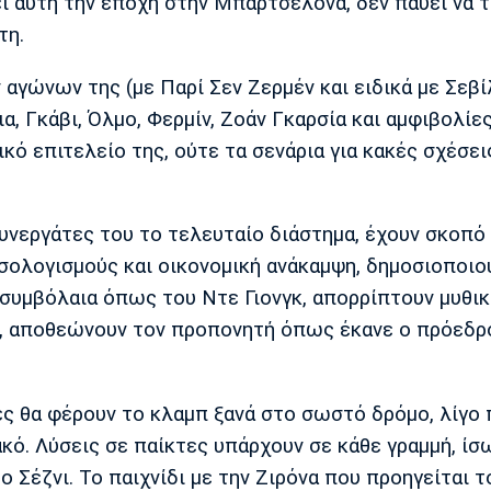
ει αυτή την εποχή στην Μπαρτσελόνα, δεν παύει να 
τη.
γώνων της (με Παρί Σεν Ζερμέν και ειδικά με Σεβί
, Γκάβι, Όλμο, Φερμίν, Ζοάν Γκαρσία και αμφιβολίες
τρικό επιτελείο της, ούτε τα σενάρια για κακές σχέσει
συνεργάτες του το τελευταίο διάστημα, έχουν σκοπό
ισολογισμούς και οικονομική ανάκαμψη, δημοσιοποιο
υμβόλαια όπως του Ντε Γιονγκ, απορρίπτουν μυθικ
άλ, αποθεώνουν τον προπονητή όπως έκανε ο πρόεδρ
ς θα φέρουν το κλαμπ ξανά στο σωστό δρόμο, λίγο 
κό. Λύσεις σε παίκτες υπάρχουν σε κάθε γραμμή, ίσ
ο Σέζνι. Το παιχνίδι με την Ζιρόνα που προηγείται τ