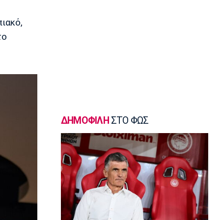
18:45
πιακό,
Εθνικές Μπάσκετ
Χωρίς παίκτη από το ΝΒΑ και μόλις
το
δύο από τη Euroleague η αποστολή
της Λιθουανίας
18:30
Μπάσκετ Ελλάδα
Μοκόκα: «Να χτίσουμε κάτι μεγάλο -
Ασύγκριτη η ενέργεια που θα βγάλω»
18:15
ΔΗΜΟΦΙΛΗ
ΣΤΟ ΦΩΣ
Εθνικές Μπάσκετ
Ισπανία - Ελλάδα 96-86: Ήττα στην
πρεμιέρα του Ευrobasket U16
18:04
Ποδόσφαιρο - Διεθνή
Η Νορβηγία καλεί τον Ινφαντίνο να
παραιτηθεί
18:00
Super League 1