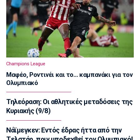
Super League 1
Γιώργος Μασούρας: Ανακοινώθηκε από τη
ΝΕΟΜ!
16:20
Πόλο
Ευρωπαϊκό Πρωτάθλημα Νέων Ανδρών:
Αναχώρησε για τη Βουλγαρία η Εθνική
16:05
Champions League
Super League 2
Μαφέο, Ροντινέι και το… καμπανάκι για τον
Απόλλων Καλαμαριάς: Ενισχύθηκε με τον
Ολυμπιακό
Βοριαζίδη
15:50
Τηλεόραση: Οι αθλητικές μεταδόσεις της
Στίβος
Αρχίζει το Ευρωπαϊκό Πρωτάθλημα στίβου
Κυριακής (9/8)
στο Μπέρμιγχαμ
15:35
Νάϊμεγκεν: Εντός έδρας ήττα από την
Μπάσκετ Ελλάδα
Tελστάρ, πριν υποδεχθεί τον Ολυμπιακό!