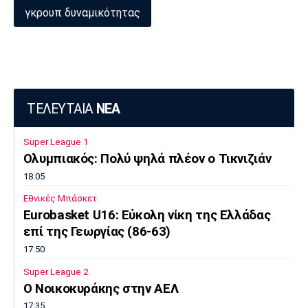
γκρουπ δυναμικότητας
ΤΕΛΕΥΤΑΙΑ
ΝΕΑ
Super League 1
Ολυμπιακός: Πολύ ψηλά πλέον ο Τικνιζιάν
18:05
Εθνικές Μπάσκετ
Eurobasket U16: Εύκολη νίκη της Ελλάδας
επί της Γεωργίας (86-63)
17:50
Super League 2
O Noικοκυράκης στην ΑΕΛ
17:35