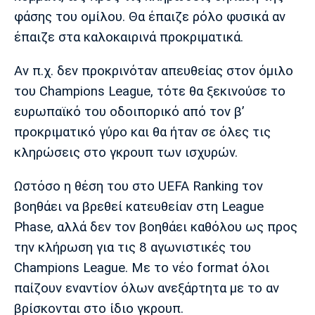
φάσης του ομίλου. Θα έπαιζε ρόλο φυσικά αν
Πόρτο
Μπενφίκα
έπαιζε στα καλοκαιρινά προκριματικά.
Αν π.χ. δεν προκρινόταν απευθείας στον όμιλο
του Champions League, τότε θα ξεκινούσε το
ευρωπαϊκό του οδοιπορικό από τον β’
προκριματικό γύρο και θα ήταν σε όλες τις
κληρώσεις στο γκρουπ των ισχυρών.
Ωστόσο η θέση του στο UEFA Ranking τον
βοηθάει να βρεθεί κατευθείαν στη League
Phase, αλλά δεν τον βοηθάει καθόλου ως προς
την κλήρωση για τις 8 αγωνιστικές του
Champions League. Με το νέο format όλοι
παίζουν εναντίον όλων ανεξάρτητα με το αν
βρίσκονται στο ίδιο γκρουπ.