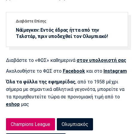
Διαβάστε Επίσης
Νάϊμεγκεν: Εντός έδρας ήττα από την
Tελστάρ, πριν υποδεχθεί τον Ολυμπιακό!
Διαβάστε το «ΦΩΣ» καθημερινά
στον υπολογιστή σας
Ακολουθήστε το ΦΩΣ στο
Facebook
και στο
Instagram
Όλα τα φύλλα της εφημερίδας
, από το 1958 μέχρι
σήμερα με σημαντικά αθλητικά γεγονότα, μπορείτε να
τα προμηθευτείτε τώρα σε προνομιακή τιμή από το
eshop
μας
Champions League
Ολυμπιακός