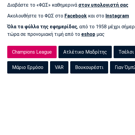
Διαβάστε το «ΦΩΣ» καθημερινά
στον υπολογιστή σας
Ακολουθήστε το ΦΩΣ στο
Facebook
και στο
Instagram
Όλα τα φύλλα της εφημερίδας
, από το 1958 μέχρι σήμε
τώρα σε προνομιακή τιμή από το
eshop
μας
Champions League
Ατλέτικο Μαδρίτης
Τσέλσι
Μάριο Ερμόσο
VAR
Βουκουρέστι
Γιαν Όμπ