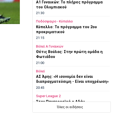
A1 Γυναικών: To πλήρες πρόγραμμα
του Ολυμπιακού
21:30
Ποδόσφαιρο - Κύπελλο
Κύπελλο: Το πρόγραμμα του 2ου
προκριματικού
21:15
Βόλεϊ Α Γυναικών
Θέτις Βούλας: Στην πρώτη ομάδα η
Φωτιάδου
21:00
Βόλεϊ
ΑΣ Άρης: «Η ισονομία δεν είναι
διαπραγματεύσιμη - Είναι υποχρέωση»
20:45
Super League 2
Στον Πανσερραϊκό ο Αδάμ
Όλες οι ειδήσεις
20:30
Μπάσκετ Ελλάδα