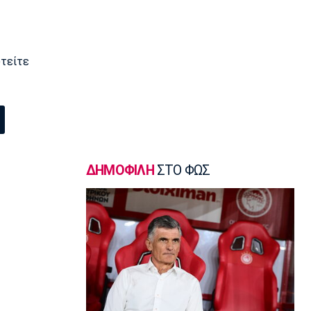
Μπάσκετ Ελλάδα
Στουρνάρας: «Αρχικός στόχος της
Ασπίδας η είσοδος στα play-offs»
υτείτε
19:00
Super League 1
Παναθηναϊκός: Επαγγελματικά
συμβόλαια σε έξι παίκτες της
ακαδημίας
18:45
Εθνικές Μπάσκετ
ΔΗΜΟΦΙΛΗ
ΣΤΟ ΦΩΣ
Χωρίς παίκτη από το ΝΒΑ και μόλις
δύο από τη Euroleague η αποστολή
της Λιθουανίας
18:30
Μπάσκετ Ελλάδα
Μοκόκα: «Να χτίσουμε κάτι μεγάλο -
Ασύγκριτη η ενέργεια που θα βγάλω»
18:15
Εθνικές Μπάσκετ