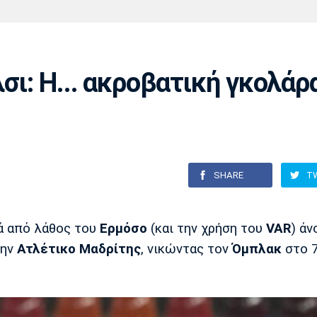
Χάντμπολ
Ηρακλής
Βόλος
Μπορούσια
Παρί Σεν
Ντόρτμουντ
Ζερμέν
σι: Η... ακροβατική γκολάρ
Πόρτο
Μπενφίκα
SHARE
T
ά από λάθος του
Ερμόσο
(και την χρήση του
VAR
) άν
την
Ατλέτικο Μαδρίτης
, νικώντας τον
Όμπλακ
στο 