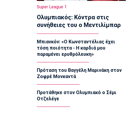
Ισπανία - Ελλάδα 96-86: Ήττα στην
Super League 1
πρεμιέρα του Ευrobasket U16
Ολυμπιακός: Κόντρα στις
18:04
συνήθειες του ο Μεντιλίμπαρ
Ποδόσφαιρο - Διεθνή
Η Νορβηγία καλεί τον Ινφαντίνο να
παραιτηθεί
Μπιανκόν: «Ο Κωνσταντέλιας έχει
18:00
τόση ποιότητα - Η καρδιά μου
παραμένει ερυθρόλευκη»
Super League 1
Ολυμπιακός: Στα «ερυθρόλευκα» ο
γιός του Τζιοβάνι!
Πρόταση του Βαγγέλη Μαρινάκη στον
17:56
Ζοφρέ Μονκαντά
Super League 2
Στον Πανσερραϊκό ο Μπίτζιος
Προτάθηκε στον Ολυμπιακό ο Σέμι
17:45
Οτζελέγε
Super League 1
Γιαννούλης: «Δεν βλέπω την... ώρα να
παίξω» (vid)
17:30