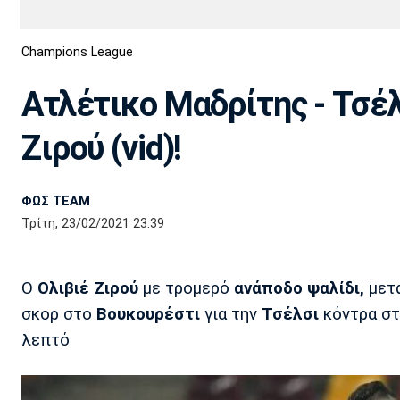
Διεθνή
EuroCup
Champions League
Euro
Basket League
Απόλλων
Άρης
ΟΦΗ
Παναχαϊκή
Εθνικές Ομάδες
Α2 Μπάσκετ
Σμύρνης
Ατλέτικο Μαδρίτης - Τσέλ
Κύπελλο
FIBA World Cup 2023
Διαιτησία
Ζιρού (vid)!
Ποδόσφαιρο Γυναικών
Ιωνικός
Κηφισιά
Πανσερραϊκός
ΦΩΣ TEAM
Τρίτη, 23/02/2021 23:39
O
Oλιβιέ Ζιρού
με τρομερό
ανάποδο ψαλίδι,
μετ
σκορ στο
Βουκουρέστι
για την
Τσέλσι
κόντρα σ
λεπτό