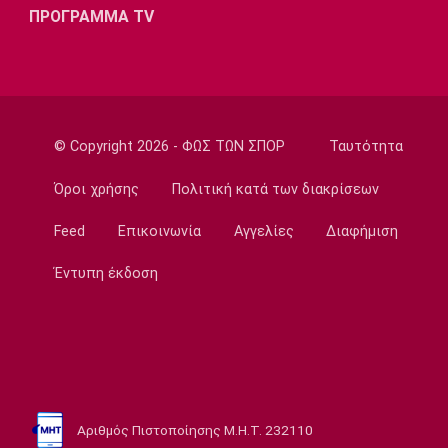
ΠΡΟΓΡΑΜΜΑ TV
14:05
Γ Εθνική
Ιωνικός: Ενισχύθηκε με τον Παγώνη
13:50
Εθνικές Μπάσκετ
© Copyright 2026 - ΦΩΣ ΤΩΝ ΣΠΟΡ
Ταυτότητα
Σκούμα: «Είμαστε ενωμένες και
προετοιμασμένες»
Όροι χρήσης
Πολιτική κατά των διακρίσεων
13:35
Feed
Επικοινωνία
Αγγελίες
Διαφήμιση
Super League 1
Ηλιόπουλος σε Πήλιο: «Υπήρχαν άνθρωποι
Έντυπη έκδοση
που σε αμφισβήτησαν» (vid)
13:20
Super League 2
ΑΕΛ: Πήρε τον Τσιγγάρα
13:05
Αριθμός Πιστοποίησης Μ.Η.Τ. 232110
EuroLeague