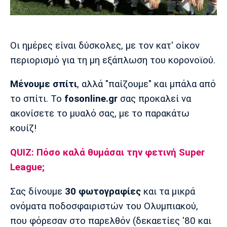
Μουσική
Στήλες
Πολιτισμός
Τραγούδια
Πρόγραμμα TV
Ιωνικός
Κηφισιά
Πανσερραϊκός
Οι ημέρες είναι δύσκολες, με τον κατ' οίκον
Cine Spot
περιορισμό για τη μη εξάπλωση του κορονοϊού.
Running
Μένουμε σπίτι
, αλλά "παίζουμε" και μπάλα από
το σπίτι. Το
fosonline.gr
σας προκαλεί να
Media
ακονίσετε το μυαλό σας, με το παρακάτω
Μπαρτσελόνα
Ρεάλ
Ατλέτικο
Μαδρίτης
Μαδρίτης
Παρασκήνιο
κουίζ!
QUIZ: Πόσο καλά θυμάσαι την φετινή Super
League;
Μάντσεστερ
Τσέλσι
Άρσεναλ
Γιουνάιτεντ
Σας δίνουμε
30 φωτογραφίες
και τα μικρά
ονόματα ποδοσφαιριστών του Ολυμπιακού,
που φόρεσαν στο παρελθόν (δεκαετίες '80 και