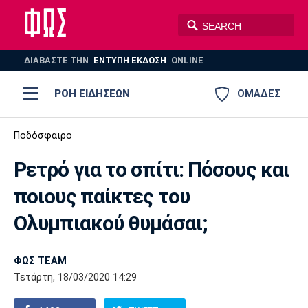
ΔΙΑΒΑΣΤΕ THN
ΕΝΤΥΠΗ ΕΚΔΟΣΗ
ONLINE
ΡΟΗ ΕΙΔΗΣΕΩΝ
ΟΜΑΔΕΣ
Ποδόσφαιρο
Ποδόσφαιρο
ΠΟΔΟΣΦΑΙΡΟ
ΜΠΑΣΚΕΤ
Ρετρό για το σπίτι: Πόσους και
Super League 1
Μπάσκετ
ΒΟΛΕΪ
ΠΟΛΟ
ΣΠΟΡ
ποιους παίκτες του
Ολυμπιακός
ΑΕΚ
ΠΑΟΚ
Super League 2
Ελλάδα
Ολυμπιακοί Αγώνες
Ολυμπιακού θυμάσαι;
AUTO-MOTO
PLUS
Γ Εθνική
Εθνική
Βόλεϊ
ΦΩΣ TEAM
Ελλάδα
EuroLeague
Πόλο
Παναθηναϊκός
Ατρόμητος
Πανιώνιος
Τετάρτη, 18/03/2020 14:29
Champions League
ΝΒΑ
Τένις