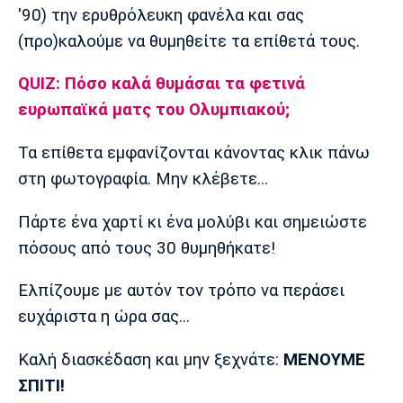
Λίβερπουλ
Μάντσεστερ
Γιουβέντους
'90) την ερυθρόλευκη φανέλα και σας
Σίτι
(προ)καλούμε να θυμηθείτε τα επίθετά τους.
QUIZ: Πόσο καλά θυμάσαι τα φετινά
ευρωπαϊκά ματς του Ολυμπιακού;
Ίντερ
Μίλαν
Μπάγερν
Τα επίθετα εμφανίζονται κάνοντας κλικ πάνω
στη φωτογραφία. Μην κλέβετε...
Μπορούσια
Παρί Σεν
Μαρσέιγ
Πάρτε ένα χαρτί κι ένα μολύβι και σημειώστε
Ντόρτμουντ
Ζερμέν
πόσους από τους 30 θυμηθήκατε!
Ελπίζουμε με αυτόν τον τρόπο να περάσει
ευχάριστα η ώρα σας...
Μονακό
Ερυθρός
Τότεναμ
Αστέρας
Καλή διασκέδαση και μην ξεχνάτε:
ΜΕΝΟΥΜΕ
ΣΠΙΤΙ!