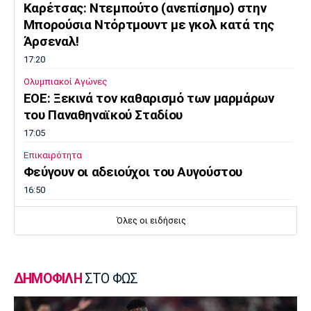
Kαρέτσας: Ντεμπούτο (ανεπίσημο) στην
Μπορούσια Ντόρτμουντ με γκολ κατά της
Άρσεναλ!
17:20
Ολυμπιακοί Αγώνες
EOE: Ξεκινά τον καθαρισμό των μαρμάρων
του Παναθηναϊκού Σταδίου
17:05
Επικαιρότητα
Φεύγουν οι αδειούχοι του Αυγούστου
16:50
Μπάσκετ Ελλάδα
Όλες οι ειδήσεις
Oλυμπιακός: Αμετακίνητος στα 3 εκατ. ευρώ
για τον Γουόκαπ, από την Ντουμπάι!
16:35
ΔΗΜΟΦΙΛΗ
ΣΤΟ ΦΩΣ
Super League 1
Γιώργος Μασούρας: Ανακοινώθηκε από τη