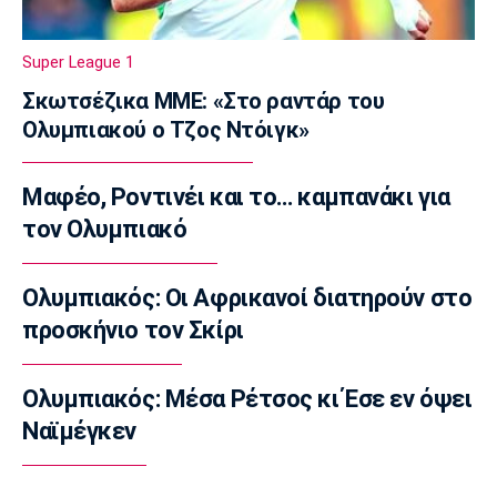
Επικαιρότητα
Μηχανή της ΔΙΑΣ συγκρούστηκε με ΙΧ - Δύο
Super League 1
αστυνομικοί τραυματίες
07:35
Σκωτσέζικα ΜΜΕ: «Στο ραντάρ του
Ολυμπιακού ο Τζος Ντόιγκ»
Αυτοκίνητο
Οι τιμές του Renault Clio
07:20
Μαφέο, Ροντινέι και το… καμπανάκι για
Επικαιρότητα
τον Ολυμπιακό
Καιρός: Υψηλές θερμοκρασίες σε όλη τη
χώρα
Ολυμπιακός: Οι Αφρικανοί διατηρούν στο
07:05
προσκήνιο τον Σκίρι
Γ Εθνική
Επανεκκίνηση στην Ηλιούπολη
Ολυμπιακός: Μέσα Ρέτσος κι Έσε εν όψει
23:57
Ναϊμέγκεν
Champions League
Μαφέο, Ροντινέι και το… καμπανάκι για τον
Ολυμπιακό