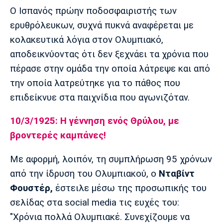
Μουσική
Στήλες
Ο Ισπανός πρώην ποδοσφαιριστής των
ερυθρόλευκων, συχνά πυκνά αναφέρεται με
Πολιτισμός
Τραγούδια
Πρόγραμμα TV
κολακευτικά λόγια στον Ολυμπιακό,
Ιωνικός
Κηφισιά
Πανσερραϊκός
Cine Spot
αποδεικνύοντας ότι δεν ξεχνάει τα χρόνια που
πέρασε στην ομάδα την οποία λάτρεψε και από
Running
την οποία λατρεύτηκε για το πάθος που
επιδείκνυε στα παιχνίδια που αγωνιζόταν.
Media
Μπαρτσελόνα
Ρεάλ
Ατλέτικο
Μαδρίτης
Μαδρίτης
10/3/1925: Η γέννηση ενός Θρύλου, με
Παρασκήνιο
βροντερές καμπάνες!
Με αφορμή, λοιπόν, τη συμπλήρωση 95 χρόνων
Μάντσεστερ
Τσέλσι
Άρσεναλ
από την ίδρυση του Ολυμπιακού, ο
Νταβίντ
Γιουνάιτεντ
Φουστέρ,
έστειλε μέσω της προσωπικής του
σελίδας στα social media τις ευχές του:
"Χρόνια πολλά Ολυμπιακέ. Συνεχίζουμε να