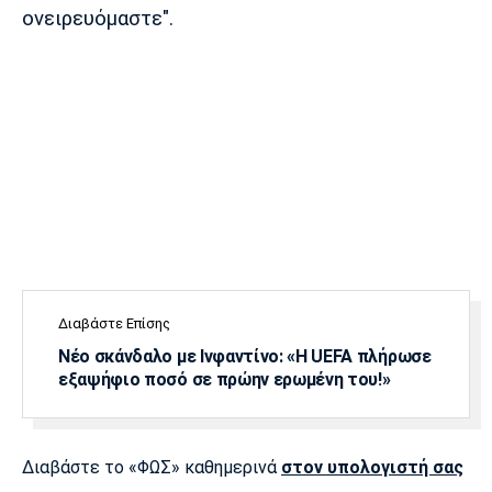
Λίβερπουλ
Μάντσεστερ
Γιουβέντους
ονειρευόμαστε".
Σίτι
Ίντερ
Μίλαν
Μπάγερν
Μπορούσια
Παρί Σεν
Μαρσέιγ
Ντόρτμουντ
Ζερμέν
Διαβάστε Επίσης
Νέο σκάνδαλο με Ινφαντίνο: «Η UEFA πλήρωσε
εξαψήφιο ποσό σε πρώην ερωμένη του!»
Μονακό
Ερυθρός
Τότεναμ
Αστέρας
Διαβάστε το «ΦΩΣ» καθημερινά
στον υπολογιστή σας