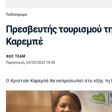
Διεθνή
EuroCup
Ποδόσφαιρο
Euro
Basket League
Απόλλων
Άρης
ΟΦΗ
Παναχαϊκή
Εθνικές Ομάδες
Α2 Μπάσκετ
Σμύρνης
Πρεσβευτής τουρισμού τη
Κύπελλο
FIBA World Cup 2023
Διαιτησία
Καρεμπέ
Ποδόσφαιρο Γυναικών
Ιωνικός
Κηφισιά
Πανσερραϊκός
ΦΩΣ TEAM
Παρασκευή, 03/03/2023 18:45
Ο Κριστιάν Καρεμπέ θα εκπροσωπεί στο εξής τη