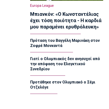
Ολυμπιακός Β': Νικηφόρο το πρώτο
Europa League
φιλικό
Μπιανκόν: «Ο Κωνσταντέλιας
22:03
έχει τόση ποιότητα - Η καρδιά
EuroLeague
μου παραμένει ερυθρόλευκη»
EuroLeague: Ξεχώρισε την καλύτερη
προσθήκη κάθε ομάδας
22:02
Πρόταση του Βαγγέλη Μαρινάκη στον
Ζοφρέ Μονκαντά
Super League 1
ΠΑΟΚ: Χειρουργήθηκε ο Μεϊτέ
22:00
Γιατί ο Ολυμπιακός δεν ανησυχεί από
την απόφαση του Ελεγκτικού
Εθνικές Μπάσκετ
Συνεδρίου
Εθνική Κορασίδων: Συνέτριψε με 78-36
την Ιρλανδία
21:45
Προτάθηκε στον Ολυμπιακό ο Σέμι
Οτζελέγε
Μπάσκετ Α1 Γυναικών
A1 Γυναικών: To πλήρες πρόγραμμα
του Ολυμπιακού
21:30