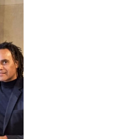
Στίβος
Παγκόσμιο Πρωτάθλημα Κ20: Έκτη
θέση για την Ραφαηλίδου στον τελικό
της σφαιροβολίας
23:11
Super League 2
Διπλή ενίσχυση για την ΑΕΛ
23:00
Ποδόσφαιρο - Διεθνή
Πυραυλική επίθεση της Ρωσίας στο
γήπεδο της Τσερνομόρετς
22:58
EuroLeague
Ενδιαφέρον της Μάλαγα για
Μπόλομποϊ
22:52
Στίβος
Παγκόσμιο Κ20: Πανελλήνιο ρεκόρ η
Μπακογιάννη, στον τελικό της