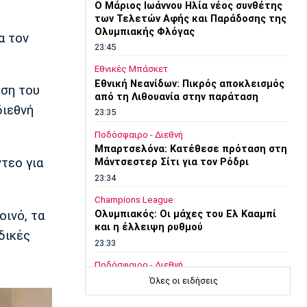
O Μάριος Ιωάννου Ηλία νέος συνθέτης
των Τελετών Αφής και Παράδοσης της
Ολυμπιακής Φλόγας
α τον
23:45
Εθνικές Μπάσκετ
Εθνική Νεανίδων: Πικρός αποκλεισμός
εση του
από τη Λιθουανία στην παράταση
διεθνή
23:35
Ποδόσφαιρο - Διεθνή
Μπαρτσελόνα: Κατέθεσε πρόταση στη
ντεο για
Μάντσεστερ Σίτι για τον Ρόδρι
23:34
Champions League
οινό, τα
Ολυμπιακός: Οι μάχες του Ελ Κααμπί
και η έλλειψη ρυθμού
δικές
23:33
Ποδόσφαιρο - Διεθνή
Συνεχίζει στο MLS ο Σέρχι Ρομπέρτο
Όλες οι ειδήσεις
23:22