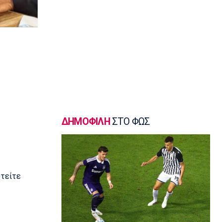
σφυροβολίας η Τσερνόβα
22:49
Super League 1
Αστέρας Τρίπολης: Εύκολη νίκη με 2-0
επί του Πύργου
22:47
Βόλεϊ
Δεύτερη σερί ήττά για την Εθνική
Γυναικών από την Σουηδία
22:45
ΔΗΜΟΦΙΛΗ
ΣΤΟ ΦΩΣ
Ποδόσφαιρο - Διεθνή
Κύπρος: Ποδοσφαιριστές μπορούν να
γίνουν και διαιτητές
22:30
Εθνικές Μπάσκετ
υτείτε
Ρήγα: «Τα κορίτσια δείχνουν έτοιμα να
πετύχουν κάτι όμορφο»
22:15
Ποδόσφαιρο - Ελλάδα