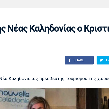
Χάντμπολ
Ηρακλής
Βόλος
Μπορούσια
Παρί Σεν
Ντόρτμουντ
Ζερμέν
ς Νέας Καληδονίας ο Κριστ
Πόρτο
Μπενφίκα
SHARE
T
 Νέα Καληδονία ως πρεσβευτής τουρισμού της χώρα