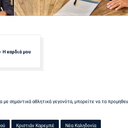
 Η καρδιά μου
ρα με σημαντικά αθλητικά γεγονότα, μπορείτε να τα προμηθε
μού
Κριστιάν Καρεμπέ
Νέα Καληδονία