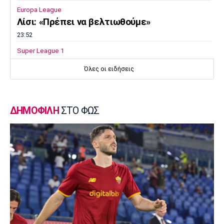
Europa League
Λίσι: «Πρέπει να βελτιωθούμε»
23:52
Super League 1
Επιστρέφει αύριο στη Θεσσαλονίκη ο
Όλες οι ειδήσεις
Ηρακλής
23:50
Μπάσκετ Ελλάδα
ΔΗΜΟΦΙΛΗ
ΣΤΟ ΦΩΣ
Επίσημα στον Άρη ο Άνταμ Μοκόκα
23:35
Europa League
Μπρούνο: «Δουλέψαμε καλά στην άμυνα»
23:32
Ποδόσφαιρο - Διεθνή
Κακή εβδομάδα για τη βαθμολογία της UEFA
23:23