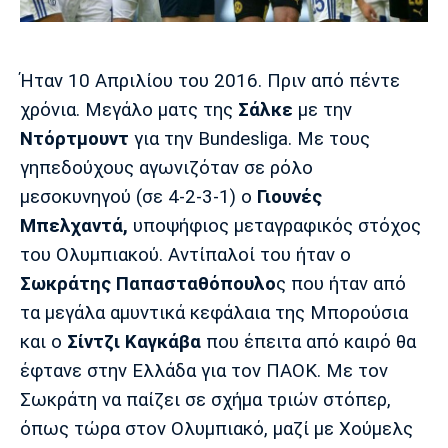
Μουσική
Στήλες
Πολιτισμός
Τραγούδια
Πρόγραμμα TV
Ήταν 10 Απριλίου του 2016. Πριν από πέντε
Ιωνικός
Κηφισιά
Πανσερραϊκός
Cine Spot
χρόνια. Μεγάλο ματς της
Σάλκε
με την
Ντόρτμουντ
για την Bundesliga. Με τους
Running
γηπεδούχους αγωνιζόταν σε ρόλο
μεσοκυνηγού (σε 4-2-3-1) ο
Γιουνές
Media
Μπαρτσελόνα
Ρεάλ
Ατλέτικο
Μπελχαντά,
υποψήφιος μεταγραφικός στόχος
Μαδρίτης
Μαδρίτης
Παρασκήνιο
του Ολυμπιακού. Αντίπαλοί του ήταν ο
Σωκράτης Παπασταθόπουλο
ς που ήταν από
τα μεγάλα αμυντικά κεφάλαια της Μπορούσια
και ο
Σίντζι Καγκάβα
που έπειτα από καιρό θα
Μάντσεστερ
Τσέλσι
Άρσεναλ
Γιουνάιτεντ
έφτανε στην Ελλάδα για τον ΠΑΟΚ. Με τον
Σωκράτη να παίζει σε σχήμα τριών στόπερ,
όπως τώρα στον Ολυμπιακό, μαζί με Χούμελς