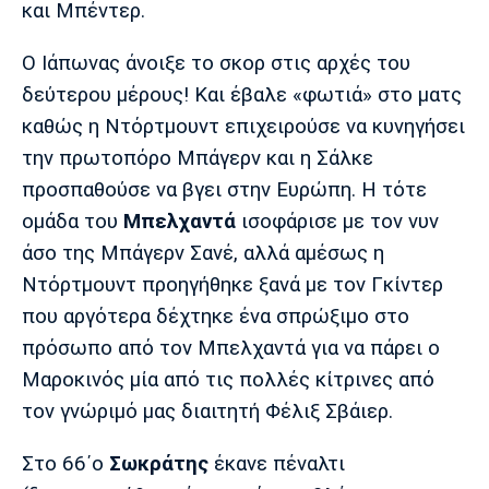
και Μπέντερ.
Λίβερπουλ
Μάντσεστερ
Γιουβέντους
Σίτι
Ο Ιάπωνας άνοιξε το σκορ στις αρχές του
δεύτερου μέρους! Και έβαλε «φωτιά» στο ματς
καθώς η Ντόρτμουντ επιχειρούσε να κυνηγήσει
Ίντερ
Μίλαν
Μπάγερν
την πρωτοπόρο Μπάγερν και η Σάλκε
προσπαθούσε να βγει στην Ευρώπη. Η τότε
ομάδα του
Μπελχαντά
ισοφάρισε με τον νυν
άσο της Μπάγερν Σανέ, αλλά αμέσως η
Μπορούσια
Παρί Σεν
Μαρσέιγ
Ντόρτμουντ
Ζερμέν
Ντόρτμουντ προηγήθηκε ξανά με τον Γκίντερ
που αργότερα δέχτηκε ένα σπρώξιμο στο
πρόσωπο από τον Μπελχαντά για να πάρει ο
Μαροκινός μία από τις πολλές κίτρινες από
Μονακό
Ερυθρός
Τότεναμ
τον γνώριμό μας διαιτητή Φέλιξ Σβάιερ.
Αστέρας
Στο 66΄ο
Σωκράτης
έκανε πέναλτι