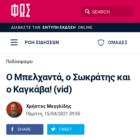
ΔΙΑΒΑΣΤΕ THN
ΕΝΤΥΠΗ ΕΚΔΟΣΗ
ONLINE
ΡΟΗ ΕΙΔΗΣΕΩΝ
ΟΜΑΔΕΣ
Ποδόσφαιρο
Ποδόσφαιρο
ΠΟΔΟΣΦΑΙΡΟ
ΜΠΑΣΚΕΤ
Ο Μπελχαντά, ο Σωκράτης και
Super League 1
Μπάσκετ
ΒΟΛΕΪ
ΠΟΛΟ
ΣΠΟΡ
ο Καγκάβα! (vid)
Ολυμπιακός
ΑΕΚ
ΠΑΟΚ
Super League 2
Ελλάδα
Ολυμπιακοί Αγώνες
AUTO-MOTO
PLUS
Χρήστος Μεγγλίδης
Γ Εθνική
Εθνική
Βόλεϊ
Πέμπτη, 15/04/2021 09:55
Ελλάδα
EuroLeague
Πόλο
Παναθηναϊκός
Ατρόμητος
Πανιώνιος
SHARE
TWEET
Champions League
ΝΒΑ
Τένις