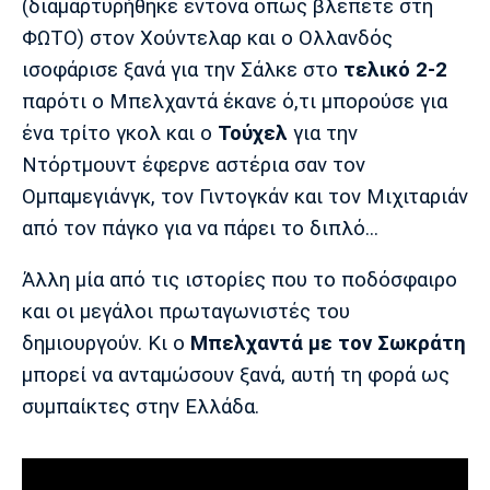
(διαμαρτυρήθηκε έντονα όπως βλέπετε στη
Πόρτο
Μπενφίκα
ΦΩΤΟ) στον Χούντελαρ και ο Ολλανδός
ισοφάρισε ξανά για την Σάλκε στο
τελικό 2-2
παρότι ο Μπελχαντά έκανε ό,τι μπορούσε για
ένα τρίτο γκολ και ο
Τούχελ
για την
Ντόρτμουντ έφερνε αστέρια σαν τον
Ομπαμεγιάνγκ, τον Γιντογκάν και τον Μιχιταριάν
από τον πάγκο για να πάρει το διπλό...
Άλλη μία από τις ιστορίες που το ποδόσφαιρο
και οι μεγάλοι πρωταγωνιστές του
δημιουργούν. Κι ο
Μπελχαντά με τον Σωκράτη
μπορεί να ανταμώσουν ξανά, αυτή τη φορά ως
συμπαίκτες στην Ελλάδα.