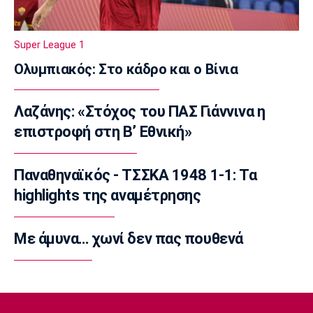
Γ Εθνική
Αστέρας Βάρης: Νέες προσθήκες στο
ρόστερ
Super League 1
23:20
Ολυμπιακός: Στο κάδρο και ο Βίνια
Conference League
Conference League: Τρομερό διπλό η Τρόμσο
Λαζάνης: «Στόχος του ΠΑΣ Γιάννινα η
στο Κλουζ
επιστροφή στη Β’ Εθνική»
23:16
Γ Εθνική
«Πακέτο» στον Απόλλωνα Σμύρνης
Παναθηναϊκός - ΤΣΣΚΑ 1948 1-1: Τα
23:05
highlights της αναμέτρησης
Super League 1
Λεβαδειακός - Παναιτωλικός 1-0: Φιλική νίκη
Με άμυνα… χωνί δεν πας πουθενά
οι Βοιωτοί επί των «καναρινιών»
22:50
Europa League
ΠΑΟΚ-Άντερλεχτ 0-1: Πλήρωσε ακριβά ένα