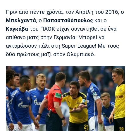
Πριν από πέντε χρόνια, τον Απρίλη του 2016, ο
Europa League
Α Γυναικών
Σπορ
Αστέρας
ΠΑΣ Γιάννινα
Λεβαδειακός
Μπελχαντά
, ο
Παπασταθόπουλος
και ο
Τρίπολης
Καγκάβα
του ΠΑΟΚ είχαν συναντηθεί σε ένα
Conference League
Champions League
Στίβος
Auto-Moto
απίθανο ματς στην Γερμανία! Μπορεί να
Διεθνή
Κύπελλο
Γυμναστική
Αυτοκίνητο
Tech
ανταμώσουν πάλι στη Super League! Με τους
Παναιτωλικός
Λαμία
ΑΕΛ
δύο πρώτους μαζί στον Ολυμπιακό.
Euro
EuroCup
Κολύμβηση
Formula 1
Gaming
Plus
Εθνικές Ομάδες
Basket League
Χάντμπολ
Μοτοσυκλέτα
Gadgets
Θέατρο
Blogs
Κύπελλο
Α2 Μπάσκετ
Smartphones
Σινεμά
Η Εφημερίδα
Απόλλων
Άρης
ΟΦΗ
Σμύρνης
Διαιτησία
FIBA World Cup 2023
Ευ ζην
Πρωτοσέλιδα
Ποδόσφαιρο Γυναικών
Βιβλίο
Έντυπη έκδοση
Παναχαϊκή
Ηρακλής
Βόλος