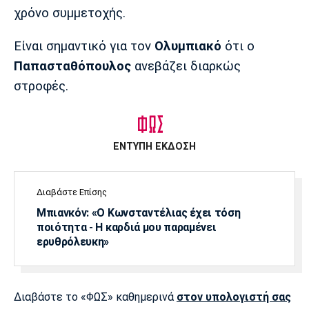
Λίβερπουλ
Μάντσεστερ
Γιουβέντους
χρόνο συμμετοχής.
Σίτι
Είναι σημαντικό για τον
Ολυμπιακό
ότι ο
Παπασταθόπουλος
ανεβάζει διαρκώς
στροφές.
Ίντερ
Μίλαν
Μπάγερν
ΕΝΤΥΠΗ ΕΚΔΟΣΗ
Μπορούσια
Παρί Σεν
Μαρσέιγ
Ντόρτμουντ
Ζερμέν
Διαβάστε Επίσης
Μπιανκόν: «Ο Κωνσταντέλιας έχει τόση
ποιότητα - Η καρδιά μου παραμένει
ερυθρόλευκη»
Μονακό
Ερυθρός
Τότεναμ
Αστέρας
Διαβάστε το «ΦΩΣ» καθημερινά
στον υπολογιστή σας