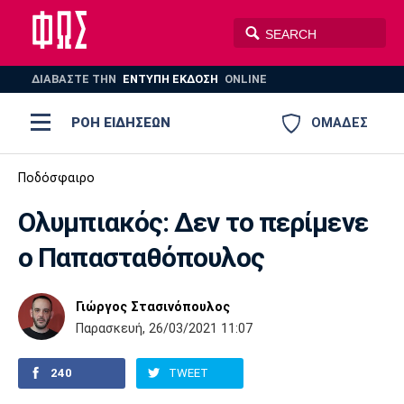
ΔΙΑΒΑΣΤΕ THN
ΕΝΤΥΠΗ ΕΚΔΟΣΗ
ONLINE
ΡΟΗ ΕΙΔΗΣΕΩΝ
ΟΜΑΔΕΣ
Ποδόσφαιρο
Ποδόσφαιρο
ΠΟΔΟΣΦΑΙΡΟ
ΜΠΑΣΚΕΤ
Ολυμπιακός: Δεν το περίμενε
Super League 1
Μπάσκετ
ΒΟΛΕΪ
ΠΟΛΟ
ΣΠΟΡ
ο Παπασταθόπουλος
Ολυμπιακός
ΑΕΚ
ΠΑΟΚ
Super League 2
Ελλάδα
Ολυμπιακοί Αγώνες
AUTO-MOTO
PLUS
Γιώργος Στασινόπουλος
Γ Εθνική
Εθνική
Βόλεϊ
Παρασκευή, 26/03/2021 11:07
Ελλάδα
EuroLeague
Πόλο
Παναθηναϊκός
Ατρόμητος
Πανιώνιος
240
TWEET
Champions League
ΝΒΑ
Τένις