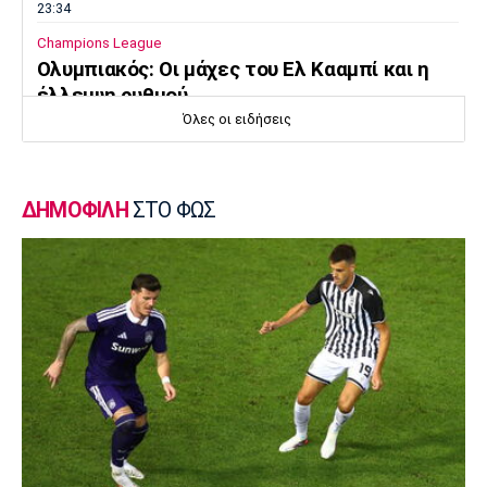
23:34
Champions League
Ολυμπιακός: Οι μάχες του Ελ Κααμπί και η
έλλειψη ρυθμού
Όλες οι ειδήσεις
23:33
Ποδόσφαιρο - Διεθνή
Συνεχίζει στο MLS ο Σέρχι Ρομπέρτο
ΔΗΜΟΦΙΛΗ
ΣΤΟ ΦΩΣ
23:22
Στίβος
Παγκόσμιο Πρωτάθλημα Κ20: Έκτη θέση για
την Ραφαηλίδου στον τελικό της
σφαιροβολίας
23:11
Super League 2
Διπλή ενίσχυση για την ΑΕΛ
23:00
Ποδόσφαιρο - Διεθνή