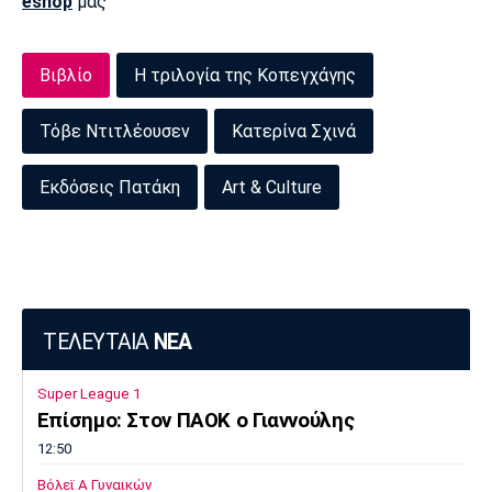
eshop
μας
Βιβλίο
Η τριλογία της Κοπεγχάγης
Τόβε Ντιτλέουσεν
Κατερίνα Σχινά
Εκδόσεις Πατάκη
Art & Culture
ΤΕΛΕΥΤΑΙΑ
ΝΕΑ
Super League 1
Επίσημο: Στον ΠΑΟΚ ο Γιαννούλης
12:50
Βόλεϊ Α Γυναικών