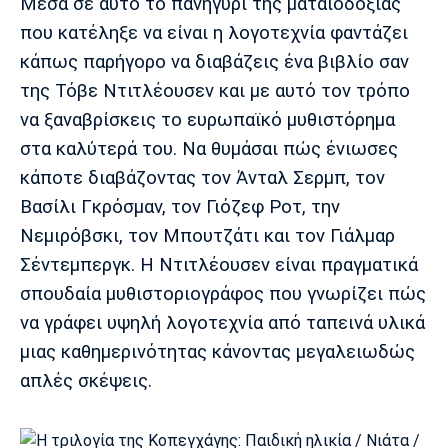
Μουσική
Στήλες
Μέσα σε αυτό το πανηγύρι της ματαιοδοξίας
που κατέληξε να είναι η λογοτεχνία φαντάζει
Πολιτισμός
Τραγούδια
Πρόγραμμα TV
κάπως παρήγορο να διαβάζεις ένα βιβλίο σαν
Ιωνικός
Κηφισιά
Πανσερραϊκός
της Τόβε Ντιτλέουσεν και με αυτό τον τρόπο
Cine Spot
να ξαναβρίσκεις το ευρωπαϊκό μυθιστόρημα
στα καλύτερά του. Να θυμάσαι πώς ένιωσες
Running
κάποτε διαβάζοντας τον Άνταλ Σερμπ, τον
Media
Βασίλι Γκρόσμαν, τον Γιόζεφ Ροτ, την
Μπαρτσελόνα
Ρεάλ
Ατλέτικο
Νεμιρόβσκι, τον Μπουτζάτι και τον Γιάλμαρ
Μαδρίτης
Μαδρίτης
Παρασκήνιο
Σέντεμπεργκ. Η Ντιτλέουσεν είναι πραγματικά
σπουδαία μυθιστοριογράφος που γνωρίζει πώς
να γράφει υψηλή λογοτεχνία από ταπεινά υλικά
Μάντσεστερ
Τσέλσι
Άρσεναλ
μιας καθημερινότητας κάνοντας μεγαλειωδώς
Γιουνάιτεντ
απλές σκέψεις.