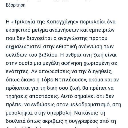
Λίβερπουλ
Μάντσεστερ
Γιουβέντους
Σίτι
Η «Τριλογία της Κοπεγχάγης» περικλείει ένα
εκρηκτικό μείγμα αναμνήσεων και εμπειριών
Ίντερ
Μίλαν
Μπάγερν
που δεν διανοείται ο αναγνώστης προτού
αιχμαλωτιστεί στην εθιστική ανάγνωση των
σελίδων του βιβλίου. Η ανθρώπινη ζωή είναι
στην ουσία μια μεγάλη αφήγηση χωρισμένη σε
Μπορούσια
Παρί Σεν
Μαρσέιγ
ενότητες. Αν αποφασίσεις να την διηγηθείς,
Ντόρτμουντ
Ζερμέν
όπως έκανε η Τόβε Ντιτλέουσεν, ακόμα και αν
πρόκειται για τη δική σου ζωή, θα πρέπει να
τηρήσεις αποστάσεις. Αυτό σημαίνει ότι δεν
Μονακό
Ερυθρός
Τότεναμ
πρέπει να ενδώσεις στον μελοδραματισμό, στη
Αστέρας
μεροληψία, στην υπερβολή. Να κάνεις τη
δουλειά όπως ακριβώς η συγγραφέας από τη