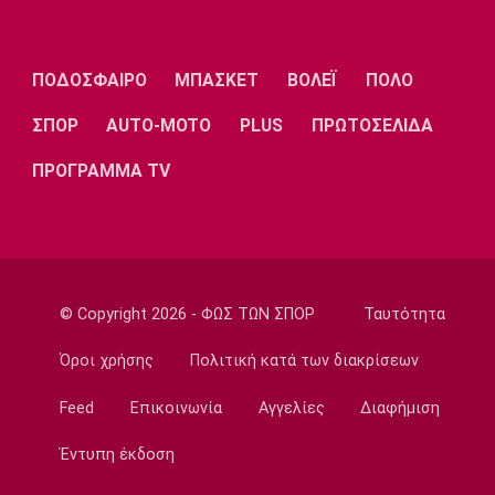
Τηλεόραση: Οι αθλητικές μεταδόσεις της
Πέμπτης (6/8) με ΠΑΟΚ - Άντερλεχτ
09:20
ΠΟΔΟΣΦΑΙΡΟ
ΜΠΑΣΚΕΤ
ΒΟΛΕΪ
ΠΟΛΟ
Europa League
ΣΠΟΡ
AUTO-MOTO
PLUS
ΠΡΩΤΟΣΕΛΙΔΑ
ΠΑΟΚ: Υποδέχεται την Άντερλεχτ
09:05
ΠΡΟΓΡΑΜΜΑ TV
Κολύμβηση
Ευρωπαϊκό Πρωτάθλημα Νέων Γυναικών:
Ήττα της Ελλάδας από την Ολλανδία
08:50
© Copyright 2026 - ΦΩΣ ΤΩΝ ΣΠΟΡ
Ταυτότητα
Χάντμπολ
Παπάζογλου: «Βρισκόμαστε σε πολύ καλό
Όροι χρήσης
Πολιτική κατά των διακρίσεων
επίπεδο»
08:35
Feed
Επικοινωνία
Αγγελίες
Διαφήμιση
Conference League
Έντυπη έκδοση
Παναθηναϊκός - ΤΣΣΚΑ 1948 1-1: Τα
highlights της αναμέτρησης