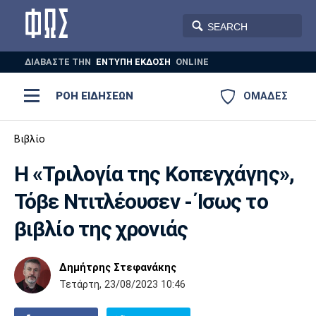
ΔΙΑΒΑΣΤΕ THN
ΕΝΤΥΠΗ ΕΚΔΟΣΗ
ONLINE
ΡΟΗ ΕΙΔΗΣΕΩΝ
ΟΜΑΔΕΣ
Ποδόσφαιρο
Βιβλίο
ΠΟΔΟΣΦΑΙΡΟ
ΜΠΑΣΚΕΤ
Η «Τριλογία της Κοπεγχάγης»,
Super League 1
Μπάσκετ
ΒΟΛΕΪ
ΠΟΛΟ
ΣΠΟΡ
Τόβε Ντιτλέουσεν - Ίσως το
Ολυμπιακός
ΑΕΚ
ΠΑΟΚ
Super League 2
Ελλάδα
Ολυμπιακοί Αγώνες
βιβλίο της χρονιάς
AUTO-MOTO
PLUS
Γ Εθνική
Εθνική
Βόλεϊ
Δημήτρης Στεφανάκης
Ελλάδα
EuroLeague
Πόλο
Παναθηναϊκός
Ατρόμητος
Πανιώνιος
Τετάρτη, 23/08/2023 10:46
Champions League
ΝΒΑ
Τένις