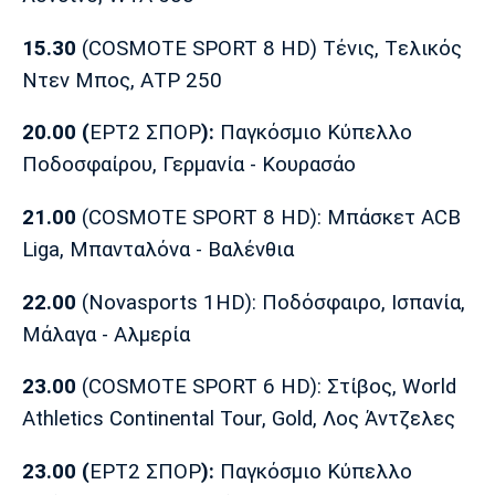
Λίβερπουλ
Μάντσεστερ
Γιουβέντους
Σίτι
15.30
(COSMOTE SPORT 8 HD) Τένις, Tελικός
Ντεν Μπος, AΤΡ 250
20.00 (
ΕΡΤ2 ΣΠΟΡ
):
Παγκόσμιο Κύπελλο
Ίντερ
Μίλαν
Μπάγερν
Πoδοσφαίρου, Γερμανία - Κουρασάο
21.00
(COSMOTE SPORT 8 HD): Μπάσκετ ΑCB
Liga, Μπανταλόνα - Βαλένθια
Μπορούσια
Παρί Σεν
Μαρσέιγ
Ντόρτμουντ
Ζερμέν
22.00
(Novasports 1ΗD): Ποδόσφαιρο, Ισπανία,
Μάλαγα - Αλμερία
23.00
(COSMOTE SPORT 6 HD): Στίβος, World
Μονακό
Ερυθρός
Τότεναμ
Αστέρας
Athletics Continental Τοur, Gold, Λος Άντζελες
23.00 (
ΕΡΤ2 ΣΠΟΡ
):
Παγκόσμιο Κύπελλο