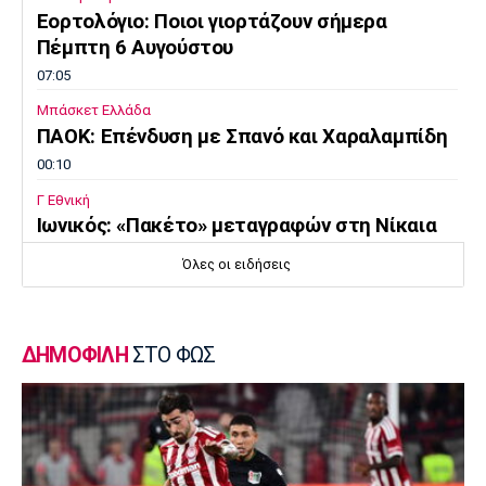
Εορτολόγιο: Ποιοι γιορτάζουν σήμερα
Πέμπτη 6 Αυγούστου
07:05
Μπάσκετ Ελλάδα
ΠΑΟΚ: Επένδυση με Σπανό και Χαραλαμπίδη
00:10
Γ Εθνική
Ιωνικός: «Πακέτο» μεταγραφών στη Νίκαια
23:55
Όλες οι ειδήσεις
Ποδόσφαιρο - Διεθνή
FIFA: Οι Φιλιππίνες στηρίζουν Ινφαντίνο
23:35
ΔΗΜΟΦΙΛΗ
ΣΤΟ ΦΩΣ
Conference League
Παναθηναϊκός – ΤΣΣΚΑ 1948 1-1:
Προβληματική εικόνα…
23:22