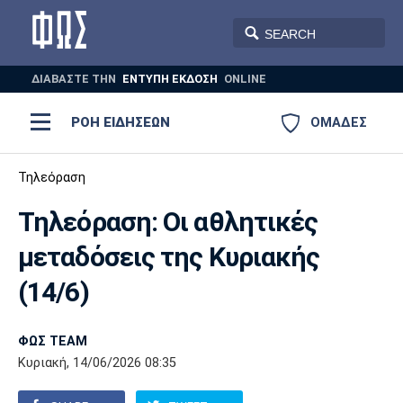
ΔΙΑΒΑΣΤΕ THN
ΕΝΤΥΠΗ ΕΚΔΟΣΗ
ONLINE
ΡΟΗ ΕΙΔΗΣΕΩΝ
ΟΜΑΔΕΣ
Ποδόσφαιρο
Τηλεόραση
ΠΟΔΟΣΦΑΙΡΟ
ΜΠΑΣΚΕΤ
Τηλεόραση: Οι αθλητικές
Super League 1
Μπάσκετ
ΒΟΛΕΪ
ΠΟΛΟ
ΣΠΟΡ
μεταδόσεις της Κυριακής
Ολυμπιακός
ΑΕΚ
ΠΑΟΚ
Super League 2
Ελλάδα
Ολυμπιακοί Αγώνες
(14/6)
AUTO-MOTO
PLUS
Γ Εθνική
Εθνική
Βόλεϊ
ΦΩΣ TEAM
Ελλάδα
EuroLeague
Πόλο
Παναθηναϊκός
Ατρόμητος
Πανιώνιος
Κυριακή, 14/06/2026 08:35
Champions League
ΝΒΑ
Τένις