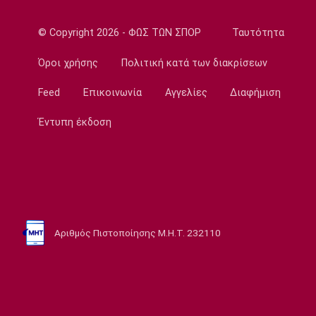
22:12
© Copyright 2026 - ΦΩΣ ΤΩΝ ΣΠΟΡ
Ταυτότητα
Μπάσκετ
Η… ψυχεδέλεια του Αταμάν! (vid)
Όροι χρήσης
Πολιτική κατά των διακρίσεων
21:55
Feed
Επικοινωνία
Αγγελίες
Διαφήμιση
Super League 1
Α.Ε.Κ.: Για Πέμπτη (06/08) πάει η ανακοίνωση
Έντυπη έκδοση
του Βιτάλις
21:37
Εθνικές Μπάσκετ
Η δωδεκάδα της Εθνικής Κορασίδων στο
EuroBasket U16 Β’ Κατηγορίας
21:35
Αριθμός Πιστοποίησης Μ.Η.Τ. 232110
Super League 1
Ολυμπιακός: Ο Ορτέγκα στην Αργεντινή για
να ολοκληρώσει τη μετακίνηση του στη
Ρίβερ Πλέιτ!
21:19