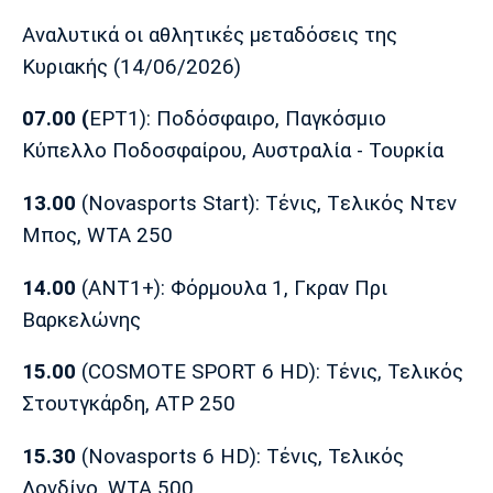
Μουσική
Στήλες
Αναλυτικά οι αθλητικές μεταδόσεις της
Πολιτισμός
Τραγούδια
Πρόγραμμα TV
Κυριακής (14/06/2026)
Ιωνικός
Κηφισιά
Πανσερραϊκός
Cine Spot
07.00
(
ΕΡΤ1): Ποδόσφαιρο, Παγκόσμιο
Κύπελλο Πoδοσφαίρου, Aυστραλία - Τουρκία
Running
13.00
(Novasports Start): Τένις, Tελικός Ντεν
Media
Μπος, WTA 250
Μπαρτσελόνα
Ρεάλ
Ατλέτικο
Μαδρίτης
Μαδρίτης
Παρασκήνιο
14.00
(ANT1+): Φόρμουλα 1, Γκραν Πρι
Βαρκελώνης
15.00
(COSMOTE SPORT 6 HD): Tένις, Τελικός
Μάντσεστερ
Τσέλσι
Άρσεναλ
Γιουνάιτεντ
Στουτγκάρδη, ATP 250
15.30
(Novasports 6 ΗD): Τένις, Τελικός
Λονδίνο, WTA 500