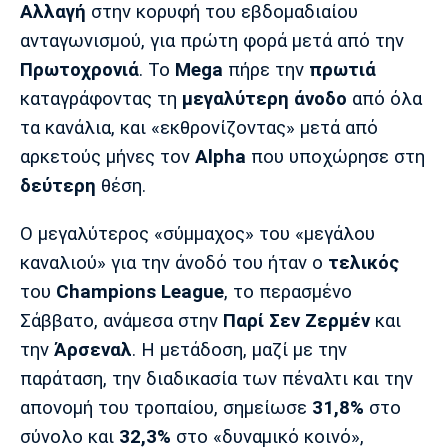
Μουσική
Στήλες
Αλλαγή
στην κορυφή του εβδομαδιαίου
ανταγωνισμού, για πρώτη φορά μετά από την
Πολιτισμός
Τραγούδια
Πρόγραμμα TV
Πρωτοχρονιά
. Το
Mega
πήρε την
πρωτιά
Ιωνικός
Κηφισιά
Πανσερραϊκός
καταγράφοντας τη
μεγαλύτερη άνοδο
από όλα
Cine Spot
τα κανάλια, και «εκθρονίζοντας» μετά από
Running
αρκετούς μήνες τον
Alpha
που υποχώρησε στη
δεύτερη
θέση.
Media
Μπαρτσελόνα
Ρεάλ
Ατλέτικο
Ο μεγαλύτερος «σύμμαχος» του «μεγάλου
Μαδρίτης
Μαδρίτης
Παρασκήνιο
καναλιού» για την άνοδό του ήταν ο
τελικός
του
Champions League
, το περασμένο
Σάββατο, ανάμεσα στην
Παρί Σεν Ζερμέν
και
Μάντσεστερ
Τσέλσι
Άρσεναλ
την
Άρσεναλ
. Η μετάδοση, μαζί με την
Γιουνάιτεντ
παράταση, την διαδικασία των πέναλτι και την
απονομή του τροπαίου, σημείωσε
31,8%
στο
σύνολο και
32,3%
στο «δυναμικό κοινό»,