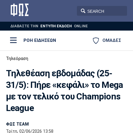
ΔΙΑΒΑΣΤΕ THN
ΕΝΤΥΠΗ ΕΚΔΟΣΗ
ONLINE
ΡΟΗ ΕΙΔΗΣΕΩΝ
ΟΜΑΔΕΣ
Ποδόσφαιρο
Τηλεόραση
ΠΟΔΟΣΦΑΙΡΟ
ΜΠΑΣΚΕΤ
Τηλεθέαση εβδομάδας (25-
Super League 1
Μπάσκετ
ΒΟΛΕΪ
ΠΟΛΟ
ΣΠΟΡ
31/5): Πήρε «κεφάλι» το Mega
Ολυμπιακός
ΑΕΚ
ΠΑΟΚ
Super League 2
Ελλάδα
Ολυμπιακοί Αγώνες
με τον τελικό του Champions
AUTO-MOTO
PLUS
Γ Εθνική
Εθνική
Βόλεϊ
League
Ελλάδα
EuroLeague
Πόλο
Παναθηναϊκός
Ατρόμητος
Πανιώνιος
ΦΩΣ TEAM
Τρίτη, 02/06/2026 13:58
Champions League
ΝΒΑ
Τένις