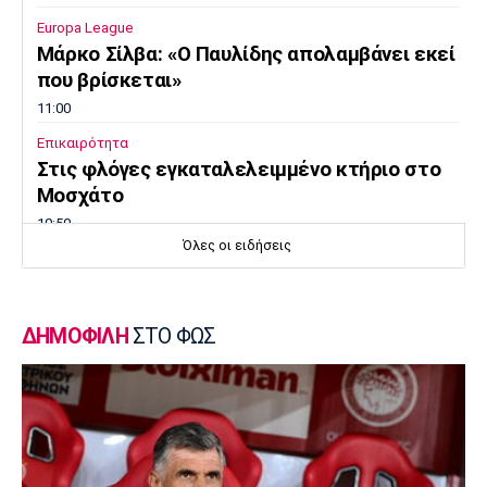
Europa League
Μάρκο Σίλβα: «Ο Παυλίδης απολαμβάνει εκεί
που βρίσκεται»
11:00
Επικαιρότητα
Στις φλόγες εγκαταλελειμμένο κτήριο στο
Μοσχάτο
10:50
Όλες οι ειδήσεις
Εθνικές Μπάσκετ
Ευρωμπάσκετ Κορασίδων: Πρεμιέρα με νίκη
για τις Ισλανδία και Δανία
ΔΗΜΟΦΙΛΗ
ΣΤΟ ΦΩΣ
10:40
Μπάσκετ
Συνεχίζει στη Ρωσία ο Αλεξέι Ποκουσέφσκι
10:30
Στοίχημα