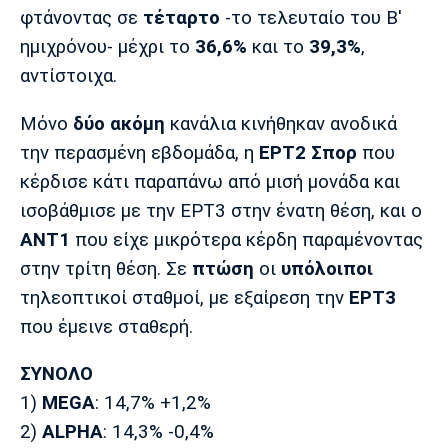
Λίβερπουλ
Μάντσεστερ
Γιουβέντους
φτάνοντας σε
τέταρτο
-το τελευταίο του Β'
Σίτι
ημιχρόνου- μέχρι το
36,6%
και το
39,3%
,
αντίστοιχα.
Μόνο
δύο ακόμη
κανάλια κινήθηκαν ανοδικά
Ίντερ
Μίλαν
Μπάγερν
την περασμένη εβδομάδα, η
ΕΡΤ2 Σπορ
που
κέρδισε κάτι παραπάνω από μισή μονάδα και
ισοβάθμισε με την ΕΡΤ3 στην ένατη θέση, και ο
ΑΝΤ1
που είχε μικρότερα κέρδη παραμένοντας
Μπορούσια
Παρί Σεν
Μαρσέιγ
Ντόρτμουντ
Ζερμέν
στην τρίτη θέση. Σε
πτώση
οι
υπόλοιποι
τηλεοπτικοί σταθμοί, με εξαίρεση την
ΕΡΤ3
που έμεινε σταθερή.
Μονακό
Ερυθρός
Τότεναμ
ΣΥΝΟΛΟ
Αστέρας
1)
MEGA
: 14,7% +1,2%
2)
ALPHA
: 14,3% -0,4%