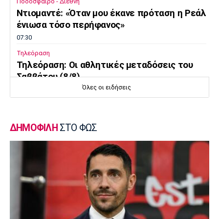
Ποδόσφαιρο - Διεθνή
Ντιομαντέ: «Όταν μου έκανε πρόταση η Ρεάλ
ένιωσα τόσο περήφανος»
07:30
Τηλεόραση
Τηλεόραση: Οι αθλητικές μεταδόσεις του
Σαββάτου (8/8)
Όλες οι ειδήσεις
07:20
Επικαιρότητα
Καιρός: Άνοδος της θερμοκρασίας
ΔΗΜΟΦΙΛΗ
ΣΤΟ ΦΩΣ
07:10
Επικαιρότητα
Εορτολόγιο: Ποιοι γιορτάζουν σήμερα
Σάββατο 8 Αυγούστου
07:00
Ποδόσφαιρο - Διεθνή
Φιορεντίνα: Πήρε δανεικό τον