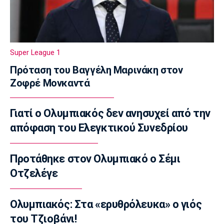
Μασταντουόνο
23:57
Ολυμπιακοί Αγώνες
O Μάριος Ιωάννου Ηλία νέος συνθέτης των
Super League 1
Τελετών Αφής και Παράδοσης της
Ολυμπιακής Φλόγας
Πρόταση του Βαγγέλη Μαρινάκη στον
23:45
Ζοφρέ Μονκαντά
Εθνικές Μπάσκετ
Εθνική Νεανίδων: Πικρός αποκλεισμός από
Γιατί ο Ολυμπιακός δεν ανησυχεί από την
τη Λιθουανία στην παράταση
απόφαση του Ελεγκτικού Συνεδρίου
23:35
Ποδόσφαιρο - Διεθνή
Προτάθηκε στον Ολυμπιακό ο Σέμι
Μπαρτσελόνα: Κατέθεσε πρόταση στη
Οτζελέγε
Μάντσεστερ Σίτι για τον Ρόδρι
23:34
Ολυμπιακός: Στα «ερυθρόλευκα» ο γιός
Champions League
Ολυμπιακός: Οι μάχες του Ελ Κααμπί και η
του Τζιοβάνι!