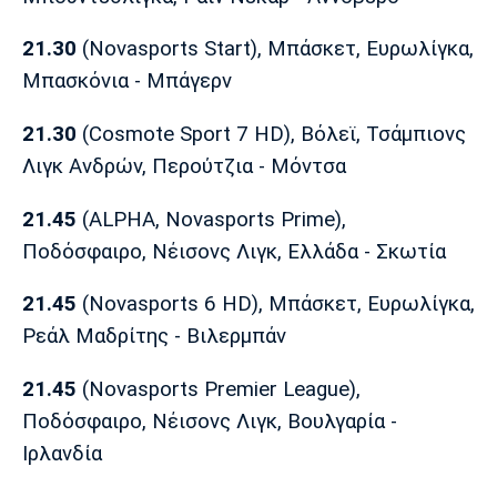
Λίβερπουλ
Μάντσεστερ
Γιουβέντους
Σίτι
21.30
(Novasports Start), Μπάσκετ, Ευρωλίγκα,
Μπασκόνια - Μπάγερν
21.30
(Cosmote Sport 7 HD), Βόλεϊ, Τσάμπιονς
Ίντερ
Μίλαν
Μπάγερν
Λιγκ Ανδρών, Περούτζια - Μόντσα
21.45
(ALPHA, Novasports Prime),
Ποδόσφαιρο, Νέισονς Λιγκ, Ελλάδα - Σκωτία
Μπορούσια
Παρί Σεν
Μαρσέιγ
Ντόρτμουντ
Ζερμέν
21.45
(Novasports 6 HD), Μπάσκετ, Ευρωλίγκα,
Ρεάλ Μαδρίτης - Βιλερμπάν
21.45
(Novasports Premier League),
Μονακό
Ερυθρός
Τότεναμ
Αστέρας
Ποδόσφαιρο, Νέισονς Λιγκ, Βουλγαρία -
Ιρλανδία