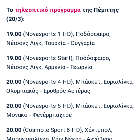
Μουσική
Στήλες
Το
τηλεοπτικό πρόγραμ
μα
της Πέμπτης
Πολιτισμός
Τραγούδια
Πρόγραμμα TV
(20/3):
Ιωνικός
Κηφισιά
Πανσερραϊκός
Cine Spot
19.00
(Novasports 1 HD), Ποδόσφαιρο,
Νέισονς Λιγκ, Τουρκία - Ουγγαρία
Running
19.00
(Novasports Start), Ποδόσφαιρο,
Media
Νέισονς Λιγκ, Αρμενία - Γεωργία
Μπαρτσελόνα
Ρεάλ
Ατλέτικο
Μαδρίτης
Μαδρίτης
Παρασκήνιο
20.00
(Novasports 4 HD), Μπάσκετ, Ευρωλίγκα,
Ολυμπιακός - Ερυθρός Αστέρας
20.00
(Novasports 5 HD), Μπάσκετ, Ευρωλίγκα,
Μάντσεστερ
Τσέλσι
Άρσεναλ
Γιουνάιτεντ
Μονακό - Φενέρμπαχτσε
20.00
(Cosmote Sport 8 HD), Χάντμπολ,
Μπουντεσλίγκα, Ράιν Νέκαρ - Αννόβερο