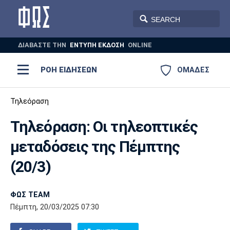
ΔΙΑΒΑΣΤΕ THN
ΕΝΤΥΠΗ ΕΚΔΟΣΗ
ONLINE
ΡΟΗ ΕΙΔΗΣΕΩΝ
ΟΜΑΔΕΣ
Ποδόσφαιρο
Τηλεόραση
ΠΟΔΟΣΦΑΙΡΟ
ΜΠΑΣΚΕΤ
Τηλεόραση: Οι τηλεοπτικές
Super League 1
Μπάσκετ
ΒΟΛΕΪ
ΠΟΛΟ
ΣΠΟΡ
μεταδόσεις της Πέμπτης
Ολυμπιακός
ΑΕΚ
ΠΑΟΚ
Super League 2
Ελλάδα
Ολυμπιακοί Αγώνες
(20/3)
AUTO-MOTO
PLUS
Γ Εθνική
Εθνική
Βόλεϊ
ΦΩΣ TEAM
Ελλάδα
EuroLeague
Πόλο
Παναθηναϊκός
Ατρόμητος
Πανιώνιος
Πέμπτη, 20/03/2025 07:30
Champions League
ΝΒΑ
Τένις