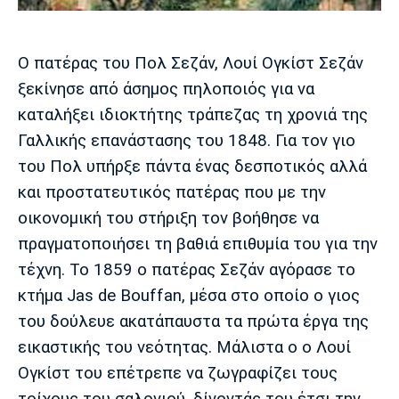
Μουσική
Στήλες
Πολιτισμός
Τραγούδια
Πρόγραμμα TV
Ο πατέρας του Πολ Σεζάν, Λουί Ογκίστ Σεζάν
Ιωνικός
Κηφισιά
Πανσερραϊκός
ξεκίνησε από άσημος πηλοποιός για να
Cine Spot
καταλήξει ιδιοκτήτης τράπεζας τη χρονιά της
Running
Γαλλικής επανάστασης του 1848. Για τον γιο
του Πολ υπήρξε πάντα ένας δεσποτικός αλλά
Media
και προστατευτικός πατέρας που με την
Μπαρτσελόνα
Ρεάλ
Ατλέτικο
Μαδρίτης
Μαδρίτης
οικονομική του στήριξη τον βοήθησε να
Παρασκήνιο
πραγματοποιήσει τη βαθιά επιθυμία του για την
τέχνη. Το 1859 ο πατέρας Σεζάν αγόρασε το
κτήμα Jas de Bouffan, μέσα στο οποίο ο γιος
Μάντσεστερ
Τσέλσι
Άρσεναλ
Γιουνάιτεντ
του δούλευε ακατάπαυστα τα πρώτα έργα της
εικαστικής του νεότητας. Μάλιστα ο ο Λουί
Ογκίστ του επέτρεπε να ζωγραφίζει τους