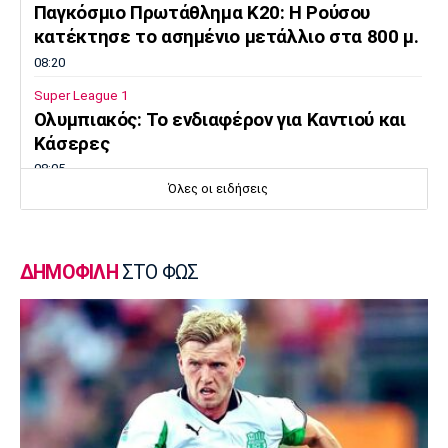
Παγκόσμιο Πρωτάθλημα Κ20: Η Ρούσου
κατέκτησε το ασημένιο μετάλλιο στα 800 μ.
08:20
Super League 1
Ολυμπιακός: Το ενδιαφέρον για Καντιού και
Κάσερες
08:05
Όλες οι ειδήσεις
Επικαιρότητα
Φωτιές: Πορτοκαλί συναγερμός σε Αττική
και πέντε περιοχές
ΔΗΜΟΦΙΛΗ
ΣΤΟ ΦΩΣ
07:50
Επικαιρότητα
Μηχανή της ΔΙΑΣ συγκρούστηκε με ΙΧ - Δύο
αστυνομικοί τραυματίες
07:35
Αυτοκίνητο
Οι τιμές του Renault Clio