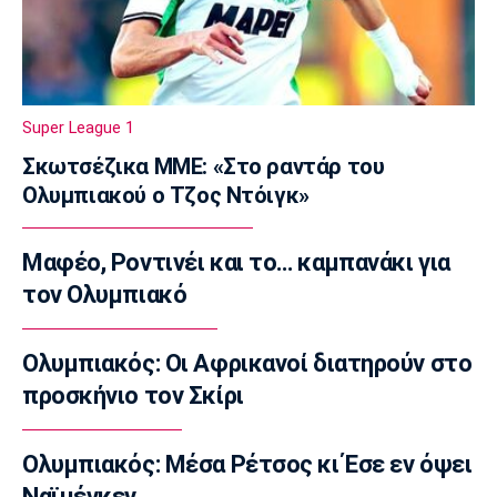
07:20
Επικαιρότητα
Καιρός: Υψηλές θερμοκρασίες σε όλη τη
χώρα
Super League 1
07:05
Σκωτσέζικα ΜΜΕ: «Στο ραντάρ του
Γ Εθνική
Ολυμπιακού ο Τζος Ντόιγκ»
Επανεκκίνηση στην Ηλιούπολη
23:57
Μαφέο, Ροντινέι και το… καμπανάκι για
Champions League
Μαφέο, Ροντινέι και το… καμπανάκι για τον
τον Ολυμπιακό
Ολυμπιακό
23:45
Ολυμπιακός: Οι Αφρικανοί διατηρούν στο
Super League 1
προσκήνιο τον Σκίρι
Βόλος: Ανακοίνωσε χορηγική συμφωνία
23:32
Ολυμπιακός: Μέσα Ρέτσος κι Έσε εν όψει
Εθνικές Μπάσκετ
Ναϊμέγκεν