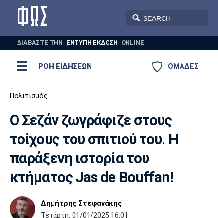
ΔΙΑΒΑΣΤΕ THN
ΕΝΤΥΠΗ ΕΚΔΟΣΗ
ONLINE
ΡΟΗ ΕΙΔΗΣΕΩΝ
ΟΜΑΔΕΣ
Ποδόσφαιρο
Πολιτισμός
ΠΟΔΟΣΦΑΙΡΟ
ΜΠΑΣΚΕΤ
Ο Σεζάν ζωγράφιζε στους
Super League 1
Μπάσκετ
ΒΟΛΕΪ
ΠΟΛΟ
ΣΠΟΡ
τοίχους του σπιτιού του. Η
Ολυμπιακός
ΑΕΚ
ΠΑΟΚ
Super League 2
Ελλάδα
Ολυμπιακοί Αγώνες
παράξενη ιστορία του
AUTO-MOTO
PLUS
Γ Εθνική
Εθνική
Βόλεϊ
κτήματος Jas de Bouffan!
Ελλάδα
EuroLeague
Πόλο
Παναθηναϊκός
Ατρόμητος
Πανιώνιος
Δημήτρης Στεφανάκης
Τετάρτη, 01/01/2025 16:01
Champions League
ΝΒΑ
Τένις