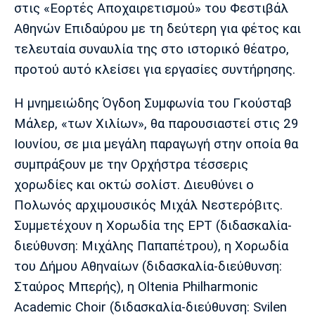
Μουσική
Στήλες
στις «Εορτές Αποχαιρετισμού» του Φεστιβάλ
Αθηνών Επιδαύρου με τη δεύτερη για φέτος και
Πολιτισμός
Τραγούδια
Πρόγραμμα TV
τελευταία συναυλία της στο ιστορικό θέατρο,
Ιωνικός
Κηφισιά
Πανσερραϊκός
προτού αυτό κλείσει για εργασίες συντήρησης.
Cine Spot
Η μνημειώδης Όγδοη Συμφωνία του Γκούσταβ
Running
Μάλερ, «των Χιλίων», θα παρουσιαστεί στις 29
Media
Ιουνίου, σε μια μεγάλη παραγωγή στην οποία θα
Μπαρτσελόνα
Ρεάλ
Ατλέτικο
συμπράξουν με την Ορχήστρα τέσσερις
Μαδρίτης
Μαδρίτης
Παρασκήνιο
χορωδίες και οκτώ σολίστ. Διευθύνει ο
Πολωνός αρχιμουσικός Μιχάλ Νεστερόβιτς.
Συμμετέχουν η Χορωδία της ΕΡΤ (διδασκαλία-
Μάντσεστερ
Τσέλσι
Άρσεναλ
διεύθυνση: Μιχάλης Παπαπέτρου), η Χορωδία
Γιουνάιτεντ
του Δήμου Αθηναίων (διδασκαλία-διεύθυνση:
Σταύρος Μπερής), η Oltenia Philharmonic
Academic Choir (διδασκαλία-διεύθυνση: Svilen