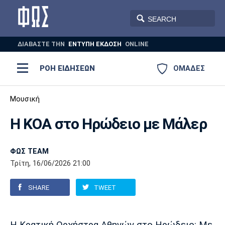
ΔΙΑΒΑΣΤΕ THN
ΕΝΤΥΠΗ ΕΚΔΟΣΗ
ONLINE
ΡΟΗ ΕΙΔΗΣΕΩΝ
ΟΜΑΔΕΣ
Ποδόσφαιρο
Μουσική
ΠΟΔΟΣΦΑΙΡΟ
ΜΠΑΣΚΕΤ
H KOA στο Ηρώδειο με Μάλερ
Super League 1
Μπάσκετ
ΒΟΛΕΪ
ΠΟΛΟ
ΣΠΟΡ
Ολυμπιακός
ΑΕΚ
ΠΑΟΚ
Super League 2
Ελλάδα
Ολυμπιακοί Αγώνες
ΦΩΣ TEAM
Τρίτη, 16/06/2026 21:00
AUTO-MOTO
PLUS
Γ Εθνική
Εθνική
Βόλεϊ
SHARE
TWEET
Ελλάδα
EuroLeague
Πόλο
Παναθηναϊκός
Ατρόμητος
Πανιώνιος
Champions League
ΝΒΑ
Τένις