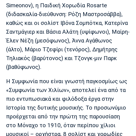
Λίβερπουλ
Μάντσεστερ
Γιουβέντους
Simeonov), η Παιδική Χορωδία Rosarte
Σίτι
(διδασκαλία-διεύθυνση: Ρόζη Μαστροσάββα),
καθώς και οι σολίστ Ιβόνα Σομπότκα, Κατερίνα
Σαντμάγιερ και Βάσια Αλάτη (υψίφωνοι), Μαίρη-
Ίντερ
Μίλαν
Μπάγερν
Έλεν Νέζη (μεσόφωνος), Άννα Αγάθωνος
(άλτο), Μάριο Τζεφίρι (τενόρος), Δημήτρης
Τηλιακός (βαρύτονος) και Τζονγκ-μιν Παρκ
(βαθύφωνος).
Μπορούσια
Παρί Σεν
Μαρσέιγ
Ντόρτμουντ
Ζερμέν
Η Συμφωνία που είναι γνωστή παγκοσμίως ως
«Συμφωνία των Χιλίων», αποτελεί ένα από τα
πιο εντυπωσιακά και φιλόδοξα έργα στην
Ιστορία της δυτικής μουσικής. Το προσωνύμιο
Μονακό
Ερυθρός
Τότεναμ
Αστέρας
προέρχεται από την πρώτη της παρουσίαση
στο Μόναχο το 1910, όταν περίπου χίλιοι
μουσικοί – ορχήστρα, 8 σολίστ και χορωδίες