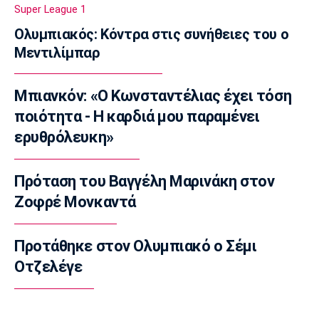
Super League 1
(pics)
19:45
Ολυμπιακός: Κόντρα στις συνήθειες του ο
Μεντιλίμπαρ
Εθνικές Μπάσκετ
Σκαλωμένος: «Θέλουμε ένα γεμάτο γήπεδο
να μας στηρίξει»
Μπιανκόν: «Ο Κωνσταντέλιας έχει τόση
19:30
ποιότητα - Η καρδιά μου παραμένει
Μπάσκετ Ελλάδα
ερυθρόλευκη»
Παραμένει στο Περιστέρι ο Ιτούνας
19:15
Πρόταση του Βαγγέλη Μαρινάκη στον
Μπάσκετ Ελλάδα
Ζοφρέ Μονκαντά
Στουρνάρας: «Αρχικός στόχος της Ασπίδας η
είσοδος στα play-offs»
19:00
Προτάθηκε στον Ολυμπιακό ο Σέμι
Οτζελέγε
Super League 1
Παναθηναϊκός: Επαγγελματικά συμβόλαια σε
έξι παίκτες της ακαδημίας
18:45