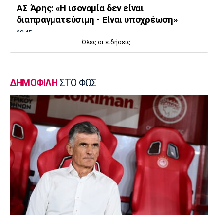
ΑΣ Άρης: «Η ισονομία δεν είναι
διαπραγματεύσιμη - Είναι υποχρέωση»
20:45
Όλες οι ειδήσεις
Super League 2
Στον Πανσερραϊκό ο Αδάμ
20:30
ΔΗΜΟΦΙΛΗ
ΣΤΟ ΦΩΣ
Μπάσκετ Ελλάδα
Σ.Ε.Φ.: Παρουσίαση της νέας του μορφής
στη... Δ.Ε.Θ
20:15
Super League 1
«Όχι του Θεμπάγιος σε σούπερ πρόταση
ελληνικής ομάδας!»
20:00
Εθνικές Μπάσκετ
Καβελίδη: «Η Εθνική Νεανίδων είναι
οικογένεια, να απολαύσουμε τη στιγμή»