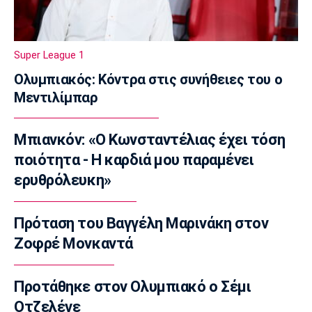
Εθνικές Μπάσκετ
Καβελίδη: «Η Εθνική Νεανίδων είναι
οικογένεια, να απολαύσουμε τη στιγμή»
Super League 1
(pics)
19:45
Ολυμπιακός: Κόντρα στις συνήθειες του ο
Μεντιλίμπαρ
Εθνικές Μπάσκετ
Σκαλωμένος: «Θέλουμε ένα γεμάτο γήπεδο
να μας στηρίξει»
Μπιανκόν: «Ο Κωνσταντέλιας έχει τόση
19:30
ποιότητα - Η καρδιά μου παραμένει
Μπάσκετ Ελλάδα
ερυθρόλευκη»
Παραμένει στο Περιστέρι ο Ιτούνας
19:15
Πρόταση του Βαγγέλη Μαρινάκη στον
Μπάσκετ Ελλάδα
Ζοφρέ Μονκαντά
Στουρνάρας: «Αρχικός στόχος της Ασπίδας η
είσοδος στα play-offs»
19:00
Προτάθηκε στον Ολυμπιακό ο Σέμι
Οτζελέγε
Super League 1