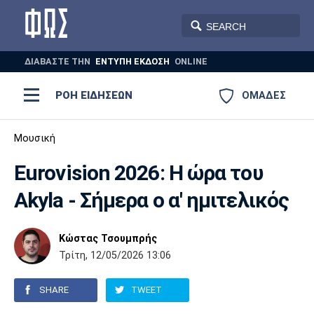
ΔΙΑΒΑΣΤΕ THN
ΕΝΤΥΠΗ ΕΚΔΟΣΗ
ONLINE
ΡΟΗ ΕΙΔΗΣΕΩΝ
ΟΜΑΔΕΣ
Ποδόσφαιρο
Μουσική
ΠΟΔΟΣΦΑΙΡΟ
ΜΠΑΣΚΕΤ
Eurovision 2026: Η ώρα του
Super League 1
Μπάσκετ
ΒΟΛΕΪ
ΠΟΛΟ
ΣΠΟΡ
Akyla - Σήμερα ο α' ημιτελικός
Ολυμπιακός
ΑΕΚ
ΠΑΟΚ
Super League 2
Ελλάδα
Ολυμπιακοί Αγώνες
AUTO-MOTO
PLUS
Κώστας Τσουμπρής
Γ Εθνική
Εθνική
Βόλεϊ
Τρίτη, 12/05/2026 13:06
Ελλάδα
EuroLeague
Πόλο
Παναθηναϊκός
Ατρόμητος
Πανιώνιος
SHARE
TWEET
Champions League
ΝΒΑ
Τένις