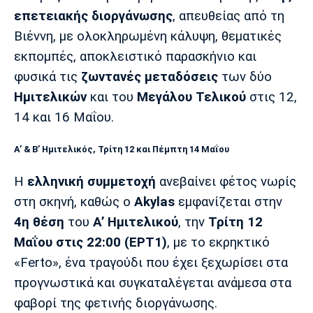
Μουσική
Στήλες
επετειακής διοργάνωσης
, απευθείας από τη
Πολιτισμός
Τραγούδια
Πρόγραμμα TV
Βιέννη, με ολοκληρωμένη κάλυψη, θεματικές
εκπομπές, αποκλειστικό παρασκήνιο και
Ιωνικός
Κηφισιά
Πανσερραϊκός
Cine Spot
φυσικά τις
ζωντανές μεταδόσεις
των δύο
Ημιτελικών
και του
Μεγάλου Τελικού
στις 12,
Running
14 και 16 Μαΐου.
Media
Α’ & Β’ Ημιτελικός, Τρίτη 12 και Πέμπτη 14 Μαΐου
Μπαρτσελόνα
Ρεάλ
Ατλέτικο
Μαδρίτης
Μαδρίτης
Παρασκήνιο
Η
ελληνική συμμετοχή
ανεβαίνει φέτος νωρίς
στη σκηνή, καθώς ο
Akylas
εμφανίζεται στην
4η θέση
του
Α’ Ημιτελικού
, την
Τρίτη 12
Μάντσεστερ
Τσέλσι
Άρσεναλ
Μαΐου στις 22:00 (ΕΡΤ1)
, με το εκρηκτικό
Γιουνάιτεντ
«Ferto», ένα τραγούδι που έχει ξεχωρίσει στα
προγνωστικά και συγκαταλέγεται ανάμεσα στα
φαβορί της φετινής διοργάνωσης.