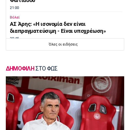
Φωτιάδου
21:00
Βόλεϊ
ΑΣ Άρης: «Η ισονομία δεν είναι
διαπραγματεύσιμη - Είναι υποχρέωση»
20:45
Όλες οι ειδήσεις
Super League 2
Στον Πανσερραϊκό ο Αδάμ
20:30
ΔΗΜΟΦΙΛΗ
ΣΤΟ ΦΩΣ
Μπάσκετ Ελλάδα
Σ.Ε.Φ.: Παρουσίαση της νέας του μορφής
στη... Δ.Ε.Θ
20:15
Super League 1
«Όχι του Θεμπάγιος σε σούπερ πρόταση
ελληνικής ομάδας!»
20:00