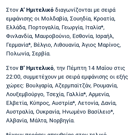
Λίβερπουλ
Μάντσεστερ
Γιουβέντους
Σίτι
Στον
Α’ Ημιτελικό
διαγωνίζονται με σειρά
εμφάνισης οι Μολδαβία, Σουηδία, Κροατία,
Ελλάδα, Πορτογαλία, Γεωργία, Ιταλία*,
Φινλανδία, Μαυροβούνιο, Εσθονία, Ισραήλ,
Ίντερ
Μίλαν
Μπάγερν
Γερμανία*, Βέλγιο, Λιθουανία, Άγιος Μαρίνος,
Πολωνία, Σερβία.
Στον
Β’ Ημιτελικό
, την Πέμπτη 14 Μαΐου στις
Μπορούσια
Παρί Σεν
Μαρσέιγ
22:00, συμμετέχουν με σειρά εμφάνισης οι εξής
Ντόρτμουντ
Ζερμέν
χώρες: Βουλγαρία, Αζερμπαϊτζάν, Ρουμανία,
Λουξεμβούργο, Τσεχία, Γαλλία*, Αρμενία,
Ελβετία, Κύπρος, Αυστρία*, Λετονία, Δανία,
Μονακό
Ερυθρός
Τότεναμ
Αυστραλία, Ουκρανία, Ηνωμένο Βασίλειο*,
Αστέρας
Αλβανία, Μάλτα, Νορβηγία.
*έχουν περάσει απευθείας στον τελικό