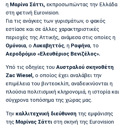
Λίβερπουλ
Μάντσεστερ
Γιουβέντους
η
Μαρίνα Σάττι,
εκπροσωπώντας την Ελλάδα
Σίτι
στη φετινή Eurovision.
Για τις ανάγκες των γυρισμάτων, ο φακός
εστίασε και σε άλλες χαρακτηριστικές
Ίντερ
Μίλαν
Μπάγερν
περιοχές της Αττικής, ανάμεσα στις οποίες η
Ομόνοια
, ο
Λυκαβηττός
, η
Ραφήνα
, το
Αεροδρόμιο «Ελευθέριος Βενιζέλος».
Υπό τις οδηγίες του
Αυστραλού σκηνοθέτη
Μπορούσια
Παρί Σεν
Μαρσέιγ
Ντόρτμουντ
Ζερμέν
Zac Wiesel,
ο οποίος έχει αναλάβει την
επιμέλεια του βιντεοκλίπ, αναδεικνύονται η
πλούσια πολιτισμική κληρονομιά, η ιστορία και
σύγχρονα τοπόσημα της χώρας μας.
Μονακό
Ερυθρός
Τότεναμ
Αστέρας
Την
καλλιτεχνική διεύθυνση
της εμφάνισης
της
Μαρίνας Σάττι
στη σκηνή της Eurovision