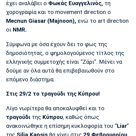
έχει αναλάβει ο
Φωκάς Ευαγγελινός,
τη
Πόρτο
Μπενφίκα
χορογραφία και το movement direction ο
Mecnun Giasar (Majnoon),
ενώ το art direction
οι
NMR.
Σύμφωνα με όσα έχουν δει το φως της
δημοσιότητας, ο φημολογούμενος τίτλος της
ελληνικής συμμετοχής είναι “Ζάρι“. Μένει να
δούμε αν όλα αυτά θα επιβεβαιωθούν στο
επόμενο διάστημα.
Στις 29/2 το τραγούδι της Κύπρου!
Λίγο νωρίτερα θα αποκαλυφθεί και το
τραγούδι
της
Κύπρου
, καθώς όπως
ανακοινώθηκε η επίσημη κυκλοφορία του “
Liar
”
της
Silia Kapsis
θα γίνει στις
29 Φεβρουαρίου