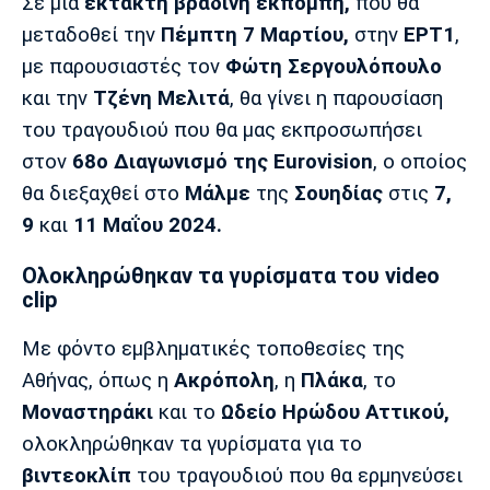
Μουσική
Στήλες
Σε μια
έκτακτη βραδινή εκπομπή,
που θα
μεταδοθεί την
Πέμπτη 7 Μαρτίου,
στην
ΕΡΤ1
,
Πολιτισμός
Τραγούδια
Πρόγραμμα TV
με παρουσιαστές τον
Φώτη Σεργουλόπουλο
Ιωνικός
Κηφισιά
Πανσερραϊκός
και την
Τζένη Μελιτά
, θα γίνει η παρουσίαση
Cine Spot
του τραγουδιού που θα μας εκπροσωπήσει
στον
68ο Διαγωνισμό της Eurovision
, ο οποίος
Running
θα διεξαχθεί στο
Μάλμε
της
Σουηδίας
στις
7,
Media
9
και
11 Μαΐου 2024.
Μπαρτσελόνα
Ρεάλ
Ατλέτικο
Μαδρίτης
Μαδρίτης
Ολοκληρώθηκαν τα γυρίσματα του video
Παρασκήνιο
clip
Με φόντο εμβληματικές τοποθεσίες της
Μάντσεστερ
Τσέλσι
Άρσεναλ
Αθήνας, όπως η
Ακρόπολη
, η
Πλάκα
, το
Γιουνάιτεντ
Μοναστηράκι
και το
Ωδείο Ηρώδου Αττικού,
ολοκληρώθηκαν τα γυρίσματα για το
βιντεοκλίπ
του τραγουδιού που θα ερμηνεύσει