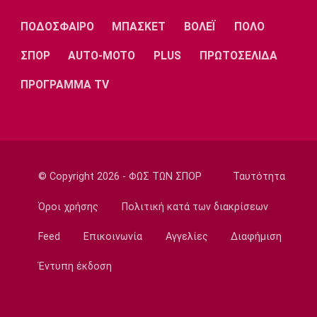
Ποδόσφαιρο - Διεθνή
ΠΟΔΟΣΦΑΙΡΟ
ΜΠΑΣΚΕΤ
ΒΟΛΕΪ
ΠΟΛΟ
Η Φενέρμπαχτσε κινείται για τον Λουκάκου
ΣΠΟΡ
AUTO-MOTO
PLUS
ΠΡΩΤΟΣΕΛΙΔΑ
20:45
Ποδόσφαιρο - Διεθνή
ΠΡΟΓΡΑΜΜΑ TV
Νάϊμεγκεν: Εντός έδρας ήττα από την
Tελστάρ, πριν υποδεχθεί τον Ολυμπιακό!
20:32
Ποδόσφαιρο - Διεθνή
Διαψεύδει ο Ινφαντίνο τις καταγγελίες
© Copyright 2026 - ΦΩΣ ΤΩΝ ΣΠΟΡ
Ταυτότητα
20:30
Όροι χρήσης
Πολιτική κατά των διακρίσεων
Super League 1
Ατρόμητος: Επαγγελματικό συμβόλαιο για
Feed
Επικοινωνία
Αγγελίες
Διαφήμιση
τον Κώτση
20:15
Έντυπη έκδοση
Champions League
ΠΑΟΚ – Μπραν 2-3: Εκτός συνέχειας από το