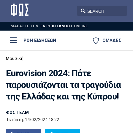
ΔΙΑΒΑΣΤΕ THN
ΕΝΤΥΠΗ ΕΚΔΟΣΗ
ONLINE
ΡΟΗ ΕΙΔΗΣΕΩΝ
ΟΜΑΔΕΣ
Ποδόσφαιρο
Μουσική
ΠΟΔΟΣΦΑΙΡΟ
ΜΠΑΣΚΕΤ
Eurovision 2024: Πότε
Super League 1
Μπάσκετ
ΒΟΛΕΪ
ΠΟΛΟ
ΣΠΟΡ
παρουσιάζονται τα τραγούδια
Ολυμπιακός
ΑΕΚ
ΠΑΟΚ
Super League 2
Ελλάδα
Ολυμπιακοί Αγώνες
της Ελλάδας και της Κύπρου!
AUTO-MOTO
PLUS
Γ Εθνική
Εθνική
Βόλεϊ
ΦΩΣ TEAM
Ελλάδα
EuroLeague
Πόλο
Παναθηναϊκός
Ατρόμητος
Πανιώνιος
Τετάρτη, 14/02/2024 18:22
Champions League
ΝΒΑ
Τένις