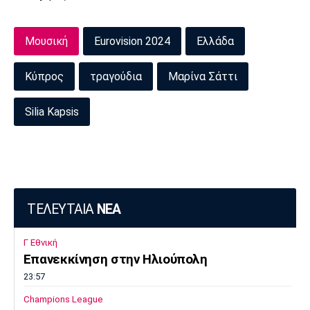
Μουσική
Eurovision 2024
Ελλάδα
Κύπρος
τραγούδια
Μαρίνα Σάττι
Silia Kapsis
ΤΕΛΕΥΤΑΙΑ
ΝΕΑ
Γ Εθνική
Επανεκκίνηση στην Ηλιούπολη
23:57
Champions League