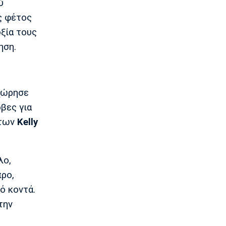
12:50
ύ
ς φέτος
EuroLeague
Ερυθρός Αστέρας: Ανακοίνωσε τον
οξία τους
Γουάιλερ-Μπαμπ
ηση.
12:35
Super League 1
ΑΕΚ: Ανακοίνωσε την επέκταση του
συμβολαίου του Πήλιου
αχώρησε
12:20
βες για
Σπορ
 των
Kelly
Παγκόσμιο Πρωτάθλημα Κωπηλασίας
Εφήβων-Νεανίδων: Χρυσό μετάλλιο ο
Μουσελίμης
12:05
λο,
EuroLeague
προ,
Αναντολού Εφές: Καθυστερεί η
ό κοντά.
επιστροφή του Παπαγιάννη
την
11:50
Μπάσκετ Ελλάδα