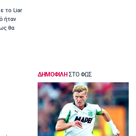
Εθνική Νεανίδων: Κόντρα στην
Ισλανδία για την πέμπτη θέση
ε το Liar
11:35
ό ήταν
Ποδόσφαιρο - Διεθνή
πως θα
FIFA: Προειδοποιεί για προσπάθεια
υπονόμευσης του Ινφαντίνο
11:20
Super League 1
Oλυμπιακός: Οι ευχές στον Ρέτσο
11:05
ΔΗΜΟΦΙΛΗ
ΣΤΟ ΦΩΣ
Ποδόσφαιρο - Διεθνή
Liga Portugal: «Γκέλα» για τη
Σπόρτινγκ παρά το γκολ του Ιωαννίδη
10:50
Εθνικές Μπάσκετ
Ευρωμπάσκετ Κ16: Αυλαία στον όμιλο
της Εθνικής με αντίπαλο την Γεωργία
10:35
EuroLeague