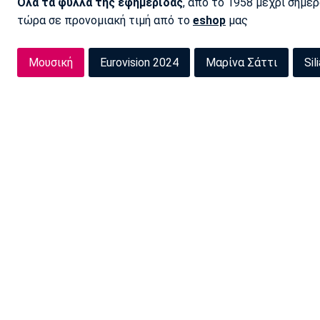
Όλα τα φύλλα της εφημερίδας
, από το 1958 μέχρι σήμε
τώρα σε προνομιακή τιμή από το
eshop
μας
Μουσική
Eurovision 2024
Μαρίνα Σάττι
Sil