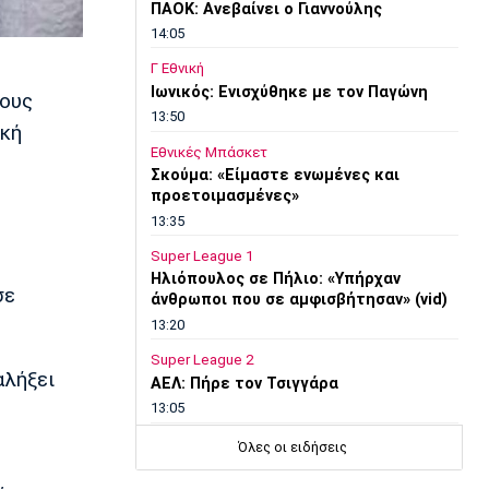
ΠΑΟΚ: Ανεβαίνει ο Γιαννούλης
14:05
Γ Εθνική
Ιωνικός: Ενισχύθηκε με τον Παγώνη
τους
13:50
ική
Εθνικές Μπάσκετ
Σκούμα: «Είμαστε ενωμένες και
προετοιμασμένες»
13:35
Super League 1
Ηλιόπουλος σε Πήλιο: «Υπήρχαν
σε
άνθρωποι που σε αμφισβήτησαν» (vid)
13:20
Super League 2
αλήξει
ΑΕΛ: Πήρε τον Τσιγγάρα
13:05
EuroLeague
Όλες οι ειδήσεις
Ο Γουάλας στη Μακάμπι Τελ Αβίβ