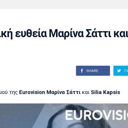
Χάντμπολ
Ηρακλής
Βόλος
Μπορούσια
Παρί Σεν
Ντόρτμουντ
Ζερμέν
ική ευθεία Μαρίνα Σάττι κα
Πόρτο
Μπενφίκα
SHARE
T
σμού της
Eurovision
Μαρίνα Σάττι
και
Silia Kapsis