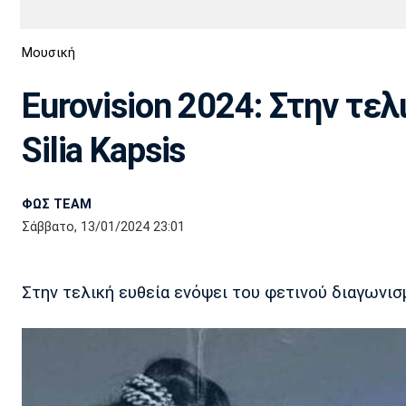
Διεθνή
EuroCup
Μουσική
Euro
Basket League
Απόλλων
Άρης
ΟΦΗ
Παναχαϊκή
Εθνικές Ομάδες
Α2 Μπάσκετ
Σμύρνης
Eurovision 2024: Στην τελ
Κύπελλο
FIBA World Cup 2023
Διαιτησία
Silia Kapsis
Ποδόσφαιρο Γυναικών
Ιωνικός
Κηφισιά
Πανσερραϊκός
ΦΩΣ TEAM
Σάββατο, 13/01/2024 23:01
Στην τελική ευθεία ενόψει του φετινού διαγωνι