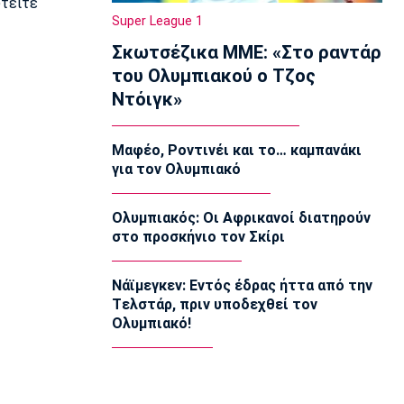
υτείτε
Αλλαγή σελίδας στη Βιλερμπάν
Super League 1
10:20
Σκωτσέζικα ΜΜΕ: «Στο ραντάρ
Στοίχημα
του Ολυμπιακού ο Τζος
ΦΩΣ στο Στοίχημα: Άσος και γκολ στο
Ντόιγκ»
Τάμπερε
10:05
Μαφέο, Ροντινέι και το… καμπανάκι
NBA
για τον Ολυμπιακό
Καβαλίερς: Πιθανή η ανταλλαγή του
Σρέντερ
09:50
Ολυμπιακός: Οι Αφρικανοί διατηρούν
στο προσκήνιο τον Σκίρι
Super League 1
Κηφισιά: Ισόπαλο 2-2 το φιλικό με τον
ΑΠΟΕΛ
Νάϊμεγκεν: Εντός έδρας ήττα από την
09:35
Tελστάρ, πριν υποδεχθεί τον
Ολυμπιακό!
Τηλεόραση
Τηλεόραση: Οι αθλητικές μεταδόσεις
της Κυριακής (9/8)
09:20