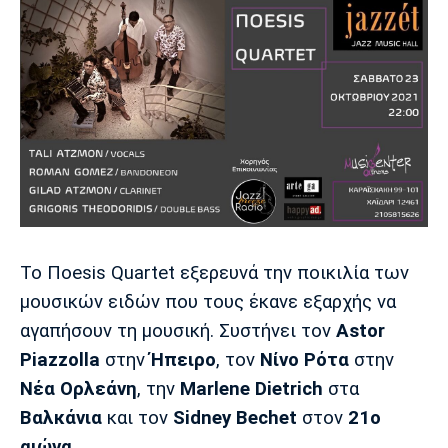
Λίβερπουλ
Μάντσεστερ
Γιουβέντους
Σίτι
Ίντερ
Μίλαν
Μπάγερν
Μπορούσια
Παρί Σεν
Μαρσέιγ
Ντόρτμουντ
Ζερμέν
To Πoesis Quartet εξερευνά την ποικιλία των
μουσικών ειδών που τους έκανε εξαρχής να
αγαπήσουν τη μουσική. Συστήνει τον
Astor
Piazzolla
στην
Ήπειρο
, τον
Νίνο
Ρότα
στην
Μονακό
Ερυθρός
Τότεναμ
Αστέρας
Νέα
Ορλεάνη
, την
Marlene
Dietrich
στα
Βαλκάνια
και τον
Sidney
Bechet
στον
21ο
αιώνα
.