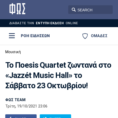
ΔΙΑΒΑΣΤΕ THN
ΕΝΤΥΠΗ ΕΚΔΟΣΗ
ONLINE
ΡΟΗ ΕΙΔΗΣΕΩΝ
ΟΜΑΔΕΣ
Ποδόσφαιρο
Μουσική
ΠΟΔΟΣΦΑΙΡΟ
ΜΠΑΣΚΕΤ
Το Πoesis Quartet ζωντανά στο
Super League 1
Μπάσκετ
ΒΟΛΕΪ
ΠΟΛΟ
ΣΠΟΡ
«Jazzét Music Hall» το
Ολυμπιακός
ΑΕΚ
ΠΑΟΚ
Super League 2
Ελλάδα
Ολυμπιακοί Αγώνες
Σάββατο 23 Οκτωβρίου!
AUTO-MOTO
PLUS
Γ Εθνική
Εθνική
Βόλεϊ
ΦΩΣ TEAM
Ελλάδα
EuroLeague
Πόλο
Παναθηναϊκός
Ατρόμητος
Πανιώνιος
Τρίτη, 19/10/2021 23:06
Champions League
ΝΒΑ
Τένις