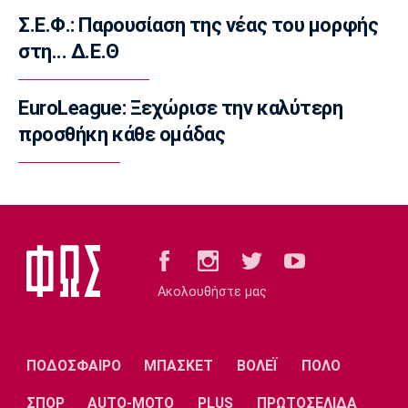
Απεβίωσε ο πατέρας του Μέσι
Σ.Ε.Φ.: Παρουσίαση της νέας του μορφής
16:00
στη... Δ.Ε.Θ
Ποδόσφαιρο - Διεθνή
Χαλ: Βασικός ο Τζολάκης
EuroLeague: Ξεχώρισε την καλύτερη
15:45
προσθήκη κάθε ομάδας
Ποδόσφαιρο - Διεθνή
Κι επίσημα στην Άρσεναλ ο Μπρούνο
Γκιμαράες
15:30
Super League 2
Παίκτης της ΑΕΛ ο Ρισβάνης
15:15
Ακολουθήστε μας
Εθνικές Μπάσκετ
Δεύτερη ήττα της Εθνικής Παίδων στο
Ευρωμπάσκετ Κ16
ΠΟΔΟΣΦΑΙΡΟ
ΜΠΑΣΚΕΤ
ΒΟΛΕΪ
ΠΟΛΟ
15:05
ΣΠΟΡ
AUTO-MOTO
PLUS
ΠΡΩΤΟΣΕΛΙΔΑ
Επικαιρότητα