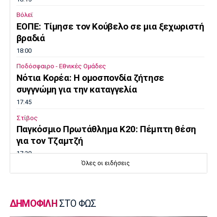
Βόλεϊ
ΕΟΠΕ: Τίμησε τον Κούβελο σε μια ξεχωριστή
βραδιά
18:00
Ποδόσφαιρο - Εθνικές Ομάδες
Νότια Κορέα: Η ομοσπονδία ζήτησε
συγγνώμη για την καταγγελία
17:45
Στίβος
Παγκόσμιο Πρωτάθλημα Κ20: Πέμπτη θέση
για τον Τζαμτζή
17:30
Όλες οι ειδήσεις
Super League 1
Σκωτσέζικα ΜΜΕ: «Στο ραντάρ του
Ολυμπιακού ο Τζος Ντόιγκ»
ΔΗΜΟΦΙΛΗ
ΣΤΟ ΦΩΣ
17:14