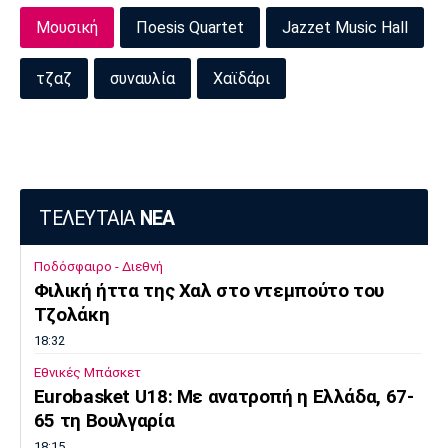
Μουσική
Πoesis Quartet
Jazzet Music Hall
τζαζ
συναυλία
Χαϊδάρι
ΤΕΛΕΥΤΑΙΑ
ΝΕΑ
Ποδόσφαιρο - Διεθνή
Φιλική ήττα της Χαλ στο ντεμπούτο του
Τζολάκη
18:32
Εθνικές Μπάσκετ
Eurobasket U18: Με ανατροπή η Ελλάδα, 67-
65 τη Βουλγαρία
18:15