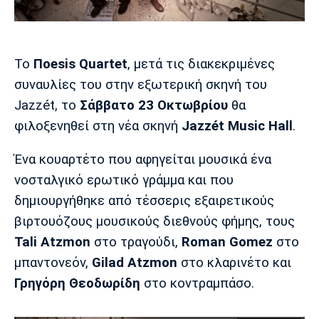
Μουσική
Στήλες
Πολιτισμός
Τραγούδια
Πρόγραμμα TV
Ιωνικός
Κηφισιά
Πανσερραϊκός
Το
Πoesis
Quartet
, μετά τις διακεκριμένες
Cine Spot
συναυλίες του στην εξωτερική σκηνή του
Jazzét, τo
Σάββατο 23 Οκτωβρίου
θα
Running
φιλοξενηθεί στη νέα σκηνή
Jazzét Music Hall
.
Media
Ένα κουαρτέτο που αφηγείται μουσικά ένα
Μπαρτσελόνα
Ρεάλ
Ατλέτικο
Μαδρίτης
Μαδρίτης
Παρασκήνιο
νοσταλγικό ερωτικό γράμμα και που
δημιουργήθηκε από τέσσερις εξαιρετικούς
βιρτουόζους μουσικούς διεθνούς φήμης, τους
Tali
Atzmon
στο τραγούδι,
Roman
Gomez
στο
Μάντσεστερ
Τσέλσι
Άρσεναλ
Γιουνάιτεντ
μπαντονεόν,
Gilad
Atzmon
στο κλαρινέτο και
Γρηγόρη
Θεοδωρίδη
στο κοντραμπάσο.