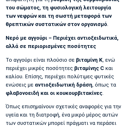
Λίβερπουλ
Μάντσεστερ
Γιουβέντους
του σώματος, τη φυσιολογική λειτουργία
Σίτι
των νεφρών και τη σωστή μεταφορά των
θρεπτικών συστατικών στον οργανισμό
.
Ίντερ
Μίλαν
Μπάγερν
Νερό με αγγούρι – Περιέχει αντιοξειδωτικά,
αλλά σε περιορισμένες ποσότητες
Το αγγούρι είναι πλούσιο σε
βιταμίνη Κ
, ενώ
περιέχει μικρές ποσότητες
βιταμίνης C
και
Μπορούσια
Παρί Σεν
Μαρσέιγ
Ντόρτμουντ
Ζερμέν
καλίου. Επίσης, περιέχει πολύτιμες φυτικές
ενώσεις με
αντιοξειδωτική δράση
, όπως τα
φλαβονοειδή και οι κουκουρβιτακίνες
.
Μονακό
Ερυθρός
Τότεναμ
Όπως επισημαίνουν σχετικές αναφορές για την
Αστέρας
υγεία και τη διατροφή, ένα μικρό μέρος αυτών
των συστατικών μπορεί πράγματι να περάσει