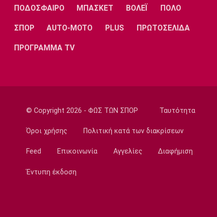
08:50
ΠΟΔΟΣΦΑΙΡΟ
ΜΠΑΣΚΕΤ
ΒΟΛΕΪ
ΠΟΛΟ
Εθνικές Μπάσκετ
Ευρωμπάσκετ Κορασίδων: Οι δηλώσεις του
ΣΠΟΡ
AUTO-MOTO
PLUS
ΠΡΩΤΟΣΕΛΙΔΑ
αγώνα Ιρλανδία-Ελλάδα
ΠΡΟΓΡΑΜΜΑ TV
08:40
Ποδόσφαιρο
Ο Τάσος Χατζηγιοβάνης κάλυψε το ποσό που
είχε ανάγκη ο μικρός Δημήτρης
08:30
© Copyright 2026 - ΦΩΣ ΤΩΝ ΣΠΟΡ
Ταυτότητα
Ποδόσφαιρο - Διεθνή
Παίρνει τον Ρόναλντ Αραούχο η Λίβερπουλ
Όροι χρήσης
Πολιτική κατά των διακρίσεων
08:20
Feed
Επικοινωνία
Αγγελίες
Διαφήμιση
Εθνικές Μπάσκετ
Κροατία: Με Χεζόνια και Ζούμπατς στα
Έντυπη έκδοση
προκριματικά
08:10
Super League 1