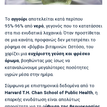
Μουσική
Στήλες
Πολιτισμός
Τραγούδια
Πρόγραμμα TV
Το
αγγούρι
αποτελείται κατά περίπου
Ιωνικός
Κηφισιά
Πανσερραϊκός
Cine Spot
95%-96% από
νερό
, γεγονός που το κατατάσσει
στα πιο ενυδατικά λαχανικά. Όταν προστίθεται
Running
σε μια κανάτα, προφανώς δεν μετατρέπει το
ρόφημα σε «βόμβα» βιταμινών. Ωστόσο, του
Media
χαρίζει μια
ευχάριστη γεύση και φρέσκο
Μπαρτσελόνα
Ρεάλ
Ατλέτικο
Μαδρίτης
Μαδρίτης
Παρασκήνιο
άρωμα
, βοηθώντας μας ίσως να
καταναλώνουμε μεγαλύτερες ποσότητες
υγρών μέσα στην ημέρα.
Μάντσεστερ
Τσέλσι
Άρσεναλ
Γιουνάιτεντ
Σύμφωνα με επιστημονικά δεδομένα από το
Harvard T.H. Chan School of Public Health
, η
επαρκής ενυδάτωση είναι απολύτως
απαραίτητη για τη ρ
ύθμιση της θερμοκρασίας