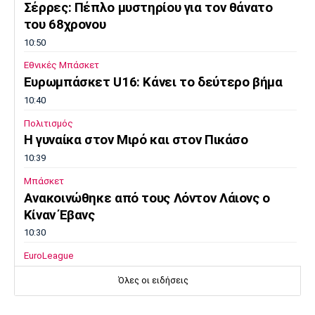
Σέρρες: Πέπλο μυστηρίου για τον θάνατο
του 68χρονου
10:50
Εθνικές Μπάσκετ
Ευρωμπάσκετ U16: Κάνει το δεύτερο βήμα
10:40
Πολιτισμός
Η γυναίκα στον Μιρό και στον Πικάσο
10:39
Μπάσκετ
Ανακοινώθηκε από τους Λόντον Λάιονς ο
Κίναν Έβανς
10:30
EuroLeague
«Παραμένει στον Ερυθρό Αστέρα ο
Όλες οι ειδήσεις
Οτζελέγε»
10:20