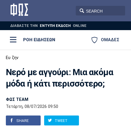
ΔΙΑΒΑΣΤΕ THN
ΕΝΤΥΠΗ ΕΚΔΟΣΗ
ONLINE
ΡΟΗ ΕΙΔΗΣΕΩΝ
ΟΜΑΔΕΣ
Ποδόσφαιρο
Ευ ζην
ΠΟΔΟΣΦΑΙΡΟ
ΜΠΑΣΚΕΤ
Νερό με αγγούρι: Μια ακόμα
Super League 1
Μπάσκετ
ΒΟΛΕΪ
ΠΟΛΟ
ΣΠΟΡ
μόδα ή κάτι περισσότερο;
Ολυμπιακός
ΑΕΚ
ΠΑΟΚ
Super League 2
Ελλάδα
Ολυμπιακοί Αγώνες
AUTO-MOTO
PLUS
ΦΩΣ TEAM
Γ Εθνική
Εθνική
Βόλεϊ
Τετάρτη, 08/07/2026 09:50
Ελλάδα
EuroLeague
Πόλο
Παναθηναϊκός
Ατρόμητος
Πανιώνιος
SHARE
TWEET
Champions League
ΝΒΑ
Τένις