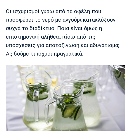
Οι ισχυρισμοί γύρω από τα οφέλη που
Europa League
Α Γυναικών
Σπορ
Αστέρας
ΠΑΣ Γιάννινα
Λεβαδειακός
προσφέρει το νερό με αγγούρι κατακλύζουν
Τρίπολης
συχνά το διαδίκτυο. Ποια είναι όμως η
Conference League
Champions League
Στίβος
Auto-Moto
επιστημονική αλήθεια πίσω από τις
Διεθνή
Κύπελλο
Γυμναστική
Αυτοκίνητο
Tech
υποσχέσεις για αποτοξίνωση και αδυνάτισμα;
Παναιτωλικός
Λαμία
ΑΕΛ
Ας δούμε τι ισχύει πραγματικά.
Euro
EuroCup
Κολύμβηση
Formula 1
Gaming
Plus
Εθνικές Ομάδες
Basket League
Χάντμπολ
Μοτοσυκλέτα
Gadgets
Θέατρο
Blogs
Κύπελλο
Α2 Μπάσκετ
Smartphones
Σινεμά
Η Εφημερίδα
Απόλλων
Άρης
ΟΦΗ
Σμύρνης
Διαιτησία
FIBA World Cup 2023
Ευ ζην
Πρωτοσέλιδα
Ποδόσφαιρο Γυναικών
Βιβλίο
Έντυπη έκδοση
Παναχαϊκή
Ηρακλής
Βόλος