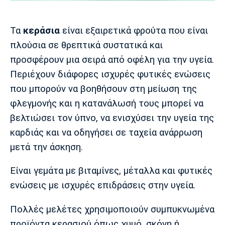
Μουσική
Στήλες
Πολιτισμός
Τραγούδια
Πρόγραμμα TV
Τα
κεράσια
είναι εξαιρετικά φρούτα που είναι
Ιωνικός
Κηφισιά
Πανσερραϊκός
πλούσια σε θρεπτικά συστατικά και
Cine Spot
προσφέρουν μια σειρά από οφέλη για την υγεία.
Περιέχουν διάφορες ισχυρές φυτικές ενώσεις
Running
που μπορούν να βοηθήσουν στη μείωση της
Media
φλεγμονής και η κατανάλωσή τους μπορεί να
Μπαρτσελόνα
Ρεάλ
Ατλέτικο
βελτιώσει τον ύπνο, να ενισχύσει την υγεία της
Μαδρίτης
Μαδρίτης
Παρασκήνιο
καρδιάς και να οδηγήσει σε ταχεία ανάρρωση
μετά την άσκηση.
Είναι γεμάτα με βιταμίνες, μέταλλα και φυτικές
Μάντσεστερ
Τσέλσι
Άρσεναλ
Γιουνάιτεντ
ενώσεις με ισχυρές επιδράσεις στην υγεία.
Πολλές μελέτες χρησιμοποιούν συμπυκνωμένα
προϊόντα κερασιού όπως χυμό, σκόνη ή