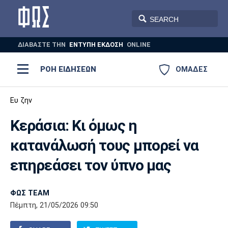
ΔΙΑΒΑΣΤΕ THN
ΕΝΤΥΠΗ ΕΚΔΟΣΗ
ONLINE
ΡΟΗ ΕΙΔΗΣΕΩΝ
ΟΜΑΔΕΣ
Ποδόσφαιρο
Ευ ζην
ΠΟΔΟΣΦΑΙΡΟ
ΜΠΑΣΚΕΤ
Κεράσια: Κι όμως η
Super League 1
Μπάσκετ
ΒΟΛΕΪ
ΠΟΛΟ
ΣΠΟΡ
κατανάλωσή τους μπορεί να
Ολυμπιακός
ΑΕΚ
ΠΑΟΚ
Super League 2
Ελλάδα
Ολυμπιακοί Αγώνες
επηρεάσει τον ύπνο μας
AUTO-MOTO
PLUS
Γ Εθνική
Εθνική
Βόλεϊ
ΦΩΣ TEAM
Ελλάδα
EuroLeague
Πόλο
Παναθηναϊκός
Ατρόμητος
Πανιώνιος
Πέμπτη, 21/05/2026 09:50
Champions League
ΝΒΑ
Τένις