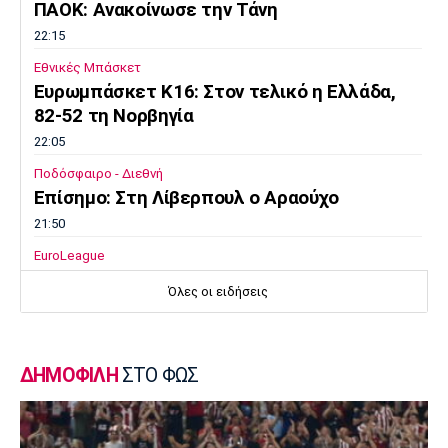
ΠΑΟΚ: Ανακοίνωσε την Τάνη
22:15
Εθνικές Μπάσκετ
Ευρωμπάσκετ K16: Στον τελικό η Ελλάδα,
82-52 τη Νορβηγία
22:05
Ποδόσφαιρο - Διεθνή
Επίσημο: Στη Λίβερπουλ ο Αραούχο
21:50
EuroLeague
Ο Μιλς στη Βιλερμπάν
Όλες οι ειδήσεις
21:30
Champions League
Ολυμπιακός: Οι οδηγίες προς τους
ΔΗΜΟΦΙΛΗ
ΣΤΟ ΦΩΣ
φιλάθλους για το εκτός έδρας ματς με την
Ναϊμέγκεν
21:15