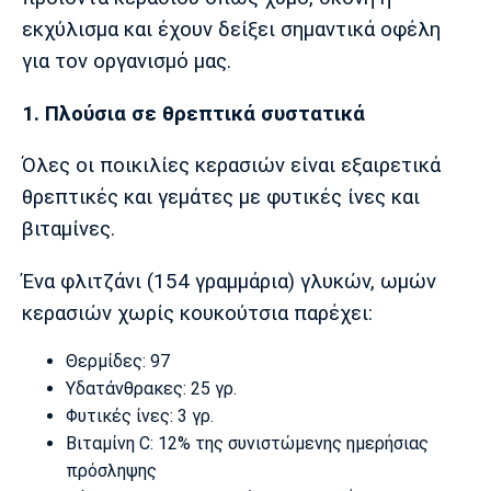
Λίβερπουλ
Μάντσεστερ
Γιουβέντους
εκχύλισμα και έχουν δείξει σημαντικά οφέλη
Σίτι
για τον οργανισμό μας.
1. Πλούσια σε θρεπτικά συστατικά
Ίντερ
Μίλαν
Μπάγερν
Όλες οι ποικιλίες κερασιών είναι εξαιρετικά
θρεπτικές και γεμάτες με φυτικές ίνες και
βιταμίνες.
Μπορούσια
Παρί Σεν
Μαρσέιγ
Ένα φλιτζάνι (154 γραμμάρια) γλυκών, ωμών
Ντόρτμουντ
Ζερμέν
κερασιών χωρίς κουκούτσια παρέχει:
Θερμίδες: 97
Υδατάνθρακες: 25 γρ.
Μονακό
Ερυθρός
Τότεναμ
Αστέρας
Φυτικές ίνες: 3 γρ.
Βιταμίνη C: 12% της συνιστώμενης ημερήσιας
πρόσληψης