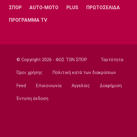
Μπάσκετ Ελλάδα
ΣΠΟΡ
AUTO-MOTO
PLUS
ΠΡΩΤΟΣΕΛΙΔΑ
Μοκόκα: «Να χτίσουμε κάτι μεγάλο -
ΠΡΟΓΡΑΜΜΑ TV
Ασύγκριτη η ενέργεια που θα βγάλω»
18:15
Εθνικές Μπάσκετ
Ισπανία - Ελλάδα 96-86: Ήττα στην πρεμιέρα
του Ευrobasket U16
© Copyright 2026 - ΦΩΣ ΤΩΝ ΣΠΟΡ
Ταυτότητα
18:04
Ποδόσφαιρο - Διεθνή
Όροι χρήσης
Πολιτική κατά των διακρίσεων
Η Νορβηγία καλεί τον Ινφαντίνο να
παραιτηθεί
Feed
Επικοινωνία
Αγγελίες
Διαφήμιση
18:00
Έντυπη έκδοση
Super League 1
Ολυμπιακός: Στα «ερυθρόλευκα» ο γιός του
Τζιοβάνι!
17:56
Super League 2