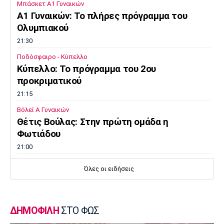
Μπάσκετ Α1 Γυναικών
A1 Γυναικών: To πλήρες πρόγραμμα του
Ολυμπιακού
21:30
Ποδόσφαιρο - Κύπελλο
Κύπελλο: Το πρόγραμμα του 2ου
προκριματικού
21:15
Βόλεϊ Α Γυναικών
Θέτις Βούλας: Στην πρώτη ομάδα η
Φωτιάδου
21:00
Βόλεϊ
Όλες οι ειδήσεις
ΑΣ Άρης: «Η ισονομία δεν είναι
διαπραγματεύσιμη - Είναι υποχρέωση»
20:45
ΔΗΜΟΦΙΛΗ
ΣΤΟ ΦΩΣ
Super League 2