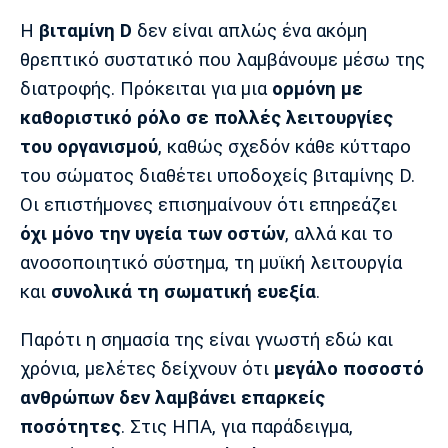
Μουσική
Στήλες
Η
βιταμίνη D
δεν είναι απλώς ένα ακόμη
Πολιτισμός
Τραγούδια
Πρόγραμμα TV
θρεπτικό συστατικό που λαμβάνουμε μέσω της
Ιωνικός
Κηφισιά
Πανσερραϊκός
διατροφής. Πρόκειται για μια
ορμόνη με
Cine Spot
καθοριστικό ρόλο σε πολλές λειτουργίες
του οργανισμού
, καθώς σχεδόν κάθε κύτταρο
Running
του σώματος διαθέτει υποδοχείς βιταμίνης D.
Media
Οι επιστήμονες επισημαίνουν ότι επηρεάζει
Μπαρτσελόνα
Ρεάλ
Ατλέτικο
όχι μόνο την υγεία των οστών
, αλλά και το
Μαδρίτης
Μαδρίτης
Παρασκήνιο
ανοσοποιητικό σύστημα, τη μυϊκή λειτουργία
και
συνολικά τη σωματική ευεξία
.
Παρότι η σημασία της είναι γνωστή εδώ και
Μάντσεστερ
Τσέλσι
Άρσεναλ
Γιουνάιτεντ
χρόνια, μελέτες δείχνουν ότι
μεγάλο ποσοστό
ανθρώπων δεν λαμβάνει επαρκείς
ποσότητες
. Στις ΗΠΑ, για παράδειγμα,