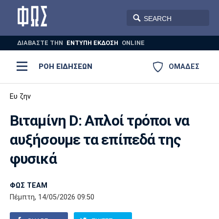
ΔΙΑΒΑΣΤΕ THN
ΕΝΤΥΠΗ ΕΚΔΟΣΗ
ONLINE
ΡΟΗ ΕΙΔΗΣΕΩΝ
ΟΜΑΔΕΣ
Ποδόσφαιρο
Ευ ζην
ΠΟΔΟΣΦΑΙΡΟ
ΜΠΑΣΚΕΤ
Βιταμίνη D: Απλοί τρόποι να
Super League 1
Μπάσκετ
ΒΟΛΕΪ
ΠΟΛΟ
ΣΠΟΡ
αυξήσουμε τα επίπεδά της
Ολυμπιακός
ΑΕΚ
ΠΑΟΚ
Super League 2
Ελλάδα
Ολυμπιακοί Αγώνες
φυσικά
AUTO-MOTO
PLUS
Γ Εθνική
Εθνική
Βόλεϊ
ΦΩΣ TEAM
Ελλάδα
EuroLeague
Πόλο
Παναθηναϊκός
Ατρόμητος
Πανιώνιος
Πέμπτη, 14/05/2026 09:50
Champions League
ΝΒΑ
Τένις