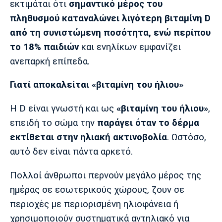
εκτιμάται ότι
σημαντικό μέρος του
Λίβερπουλ
Μάντσεστερ
Γιουβέντους
Σίτι
πληθυσμού καταναλώνει λιγότερη βιταμίνη D
από τη συνιστώμενη ποσότητα, ενώ περίπου
το 18% παιδιών
και ενηλίκων εμφανίζει
ανεπαρκή επίπεδα.
Ίντερ
Μίλαν
Μπάγερν
Γιατί αποκαλείται «βιταμίνη του ήλιου»
Η D είναι γνωστή και ως
«βιταμίνη του ήλιου»
,
Μπορούσια
Παρί Σεν
Μαρσέιγ
επειδή το σώμα την
παράγει όταν το δέρμα
Ντόρτμουντ
Ζερμέν
εκτίθεται στην ηλιακή ακτινοβολία
. Ωστόσο,
αυτό δεν είναι πάντα αρκετό.
Πολλοί άνθρωποι περνούν μεγάλο μέρος της
Μονακό
Ερυθρός
Τότεναμ
Αστέρας
ημέρας σε εσωτερικούς χώρους, ζουν σε
περιοχές με περιορισμένη ηλιοφάνεια ή
χρησιμοποιούν συστηματικά αντηλιακό για