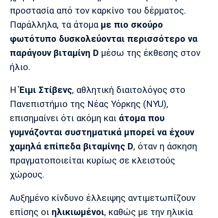
προστασία από τον καρκίνο του δέρματος.
Πόρτο
Μπενφίκα
Παράλληλα, τα άτομα
με πιο σκούρο
φωτότυπο δυσκολεύονται περισσότερο να
παράγουν βιταμίνη D
μέσω της έκθεσης στον
ήλιο.
Η
Έιμι Στίβενς
, αθλητική διαιτολόγος στο
Πανεπιστήμιο της Νέας Υόρκης (NYU),
επισημαίνει ότι ακόμη και
άτομα που
γυμνάζονται συστηματικά μπορεί να έχουν
χαμηλά επίπεδα βιταμίνης D
, όταν η άσκηση
πραγματοποιείται κυρίως σε κλειστούς
χώρους.
Αυξημένο κίνδυνο έλλειψης αντιμετωπίζουν
επίσης οι
ηλικιωμένοι
, καθώς με την ηλικία