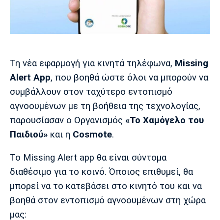
Μουσική
Στήλες
Πολιτισμός
Τραγούδια
Πρόγραμμα TV
Ιωνικός
Κηφισιά
Πανσερραϊκός
Cine Spot
Τη νέα εφαρμογή για κινητά τηλέφωνα,
Missing
Running
Alert
App
, που βοηθά ώστε όλοι να μπορούν να
συμβάλλουν στον ταχύτερο εντοπισμό
Media
αγνοουμένων με τη βοήθεια της τεχνολογίας,
Μπαρτσελόνα
Ρεάλ
Ατλέτικο
Μαδρίτης
Μαδρίτης
παρουσίασαν ο Οργανισμός
«Το Χαμόγελο του
Παρασκήνιο
Παιδιού»
και η
Cosmote
.
Το Missing Alert app θα είναι σύντομα
Μάντσεστερ
Τσέλσι
Άρσεναλ
διαθέσιμο για το κοινό. Όποιος επιθυμεί, θα
Γιουνάιτεντ
μπορεί να το κατεβάσει στο κινητό του και να
βοηθά στον εντοπισμό αγνοουμένων στη χώρα
μας: