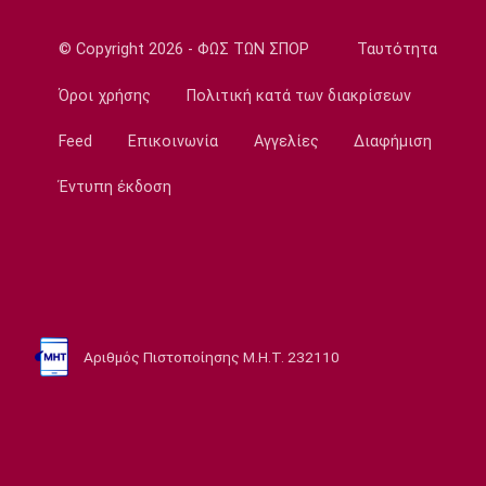
του 68χρονου
10:50
© Copyright 2026 - ΦΩΣ ΤΩΝ ΣΠΟΡ
Ταυτότητα
Εθνικές Μπάσκετ
Ευρωμπάσκετ U16: Κάνει το δεύτερο βήμα
Όροι χρήσης
Πολιτική κατά των διακρίσεων
10:40
Feed
Επικοινωνία
Αγγελίες
Διαφήμιση
Πολιτισμός
Η γυναίκα στον Μιρό και στον Πικάσο
Έντυπη έκδοση
10:39
Μπάσκετ
Ανακοινώθηκε από τους Λόντον Λάιονς ο
Κίναν Έβανς
10:30
Αριθμός Πιστοποίησης Μ.Η.Τ. 232110
EuroLeague
«Παραμένει στον Ερυθρό Αστέρα ο
Οτζελέγε»
10:20
Ποδόσφαιρο - Διεθνή