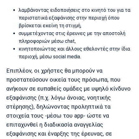
Λίβερπουλ
Μάντσεστερ
Γιουβέντους
Σίτι
λαμβάνοντας ειδοποιήσεις στο κινητό του για τα
περιστατικά εξαφάνισης στην περιοχή όπου
βρίσκεται εκείνη τη στιγμή,
συμμετέχοντας στις έρευνες με την αποστολή
Ίντερ
Μίλαν
Μπάγερν
πληροφοριών μέσω chat,
κινητοποιώντας και άλλους εθελοντές στην ίδια
περιοχή, μέσω social media.
Επιπλέον, οι χρήστες θα μπορούν να
Μπορούσια
Παρί Σεν
Μαρσέιγ
προστατεύσουν οικεία τους πρόσωπα, που
Ντόρτμουντ
Ζερμέν
ανήκουν σε ευπαθείς ομάδες με υψηλό κίνδυνο
εξαφάνισης (π.χ. λόγω άνοιας, νοητικής
στέρησης), δηλώνοντας προληπτικά τα
Μονακό
Ερυθρός
Τότεναμ
στοιχεία τους -μέσω του app- ώστε να
Αστέρας
επιταχυνθεί η διαδικασία αναγγελίας
εξαφάνισης και έναρξης της έρευνας, σε