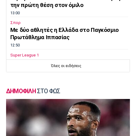
την πρώτη θέση στον όμιλο
13:00
Σπορ
Mε δύο αθλητές η Ελλάδα στο Παγκόσμιο
Πρωτάθλημα Ιππασίας
12:50
Super League 1
Ατρόμητος: Πρόβα τζενεράλε με
Όλες οι ειδήσεις
Λεβαδειακό
12:40
Super League 1
ΔΗΜΟΦΙΛΗ
ΣΤΟ ΦΩΣ
Παρουσίασε την τρίτη φανέλα του ο ΟΦΗ
(pic)
12:30
Super League 1
Τέλος από την ΑΕΚ ο Αλέξης Δέδες
12:20