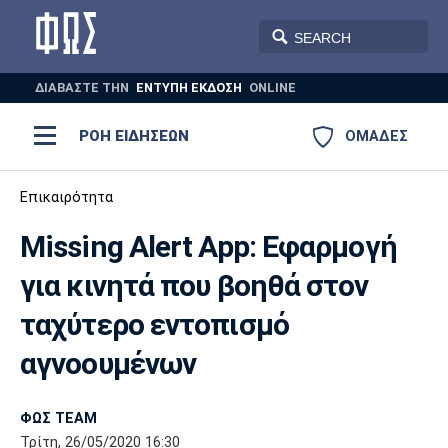
ΔΙΑΒΑΣΤΕ THN
ΕΝΤΥΠΗ ΕΚΔΟΣΗ
ONLINE
ΡΟΗ ΕΙΔΗΣΕΩΝ
ΟΜΑΔΕΣ
Ποδόσφαιρο
Επικαιρότητα
ΠΟΔΟΣΦΑΙΡΟ
ΜΠΑΣΚΕΤ
Missing Alert App: Εφαρμογή
Super League 1
Μπάσκετ
ΒΟΛΕΪ
ΠΟΛΟ
ΣΠΟΡ
για κινητά που βοηθά στον
Ολυμπιακός
ΑΕΚ
ΠΑΟΚ
Super League 2
Ελλάδα
Ολυμπιακοί Αγώνες
ταχύτερο εντοπισμό
AUTO-MOTO
PLUS
Γ Εθνική
Εθνική
Βόλεϊ
αγνοουμένων
Ελλάδα
EuroLeague
Πόλο
Παναθηναϊκός
Ατρόμητος
Πανιώνιος
ΦΩΣ TEAM
Τρίτη, 26/05/2020 16:30
Champions League
ΝΒΑ
Τένις