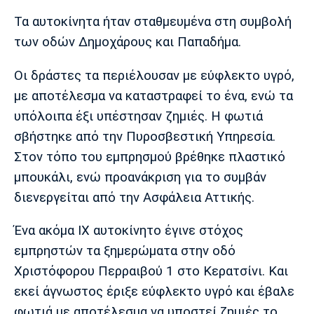
Μουσική
Στήλες
Τα αυτοκίνητα ήταν σταθμευμένα στη συμβολή
Πολιτισμός
Τραγούδια
Πρόγραμμα TV
των οδών Δημοχάρους και Παπαδήμα.
Ιωνικός
Κηφισιά
Πανσερραϊκός
Cine Spot
Οι δράστες τα περιέλουσαν με εύφλεκτο υγρό,
με αποτέλεσμα να καταστραφεί το ένα, ενώ τα
Running
υπόλοιπα έξι υπέστησαν ζημιές. Η φωτιά
σβήστηκε από την Πυροσβεστική Υπηρεσία.
Media
Στον τόπο του εμπρησμού βρέθηκε πλαστικό
Μπαρτσελόνα
Ρεάλ
Ατλέτικο
Μαδρίτης
Μαδρίτης
Παρασκήνιο
μπουκάλι, ενώ προανάκριση για το συμβάν
διενεργείται από την Ασφάλεια Αττικής.
Ένα ακόμα ΙΧ αυτοκίνητο έγινε στόχος
Μάντσεστερ
Τσέλσι
Άρσεναλ
εμπρηστών τα ξημερώματα στην οδό
Γιουνάιτεντ
Χριστόφορου Περραιβού 1 στο Κερατσίνι. Και
εκεί άγνωστος έριξε εύφλεκτο υγρό και έβαλε
φωτιά με αποτέλεσμα να υποστεί ζημιές το