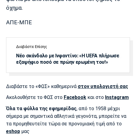
Λίβερπουλ
Μάντσεστερ
Γιουβέντους
όχημα.
Σίτι
ΑΠΕ-ΜΠΕ
Ίντερ
Μίλαν
Μπάγερν
Διαβάστε Επίσης
Νέο σκάνδαλο με Ινφαντίνο: «Η UEFA πλήρωσε
εξαψήφιο ποσό σε πρώην ερωμένη του!»
Μπορούσια
Παρί Σεν
Μαρσέιγ
Ντόρτμουντ
Ζερμέν
Διαβάστε το «ΦΩΣ» καθημερινά
στον υπολογιστή σας
Ακολουθήστε το ΦΩΣ στο
Facebook
και στο
Instagram
Όλα τα φύλλα της εφημερίδας
, από το 1958 μέχρι
Μονακό
Ερυθρός
Τότεναμ
Αστέρας
σήμερα με σημαντικά αθλητικά γεγονότα, μπορείτε να
τα προμηθευτείτε τώρα σε προνομιακή τιμή από το
eshop
μας