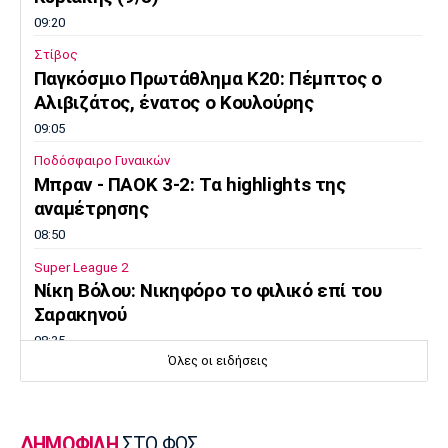
09:20
Στίβος
Παγκόσμιο Πρωτάθλημα Κ20: Πέμπτος ο
Αλιβιζάτος, ένατος ο Κουλούρης
09:05
Ποδόσφαιρο Γυναικών
Μπραν - ΠΑΟΚ 3-2: Τα highlights της
αναμέτρησης
08:50
Super League 2
Νίκη Βόλου: Νικηφόρο το φιλικό επί του
Σαρακηνού
08:35
Όλες οι ειδήσεις
Στίβος
Παγκόσμιο Πρωτάθλημα Κ20: Η Ρούσου
κατέκτησε το ασημένιο μετάλλιο στα 800 μ.
ΔΗΜΟΦΙΛΗ
ΣΤΟ ΦΩΣ
08:20