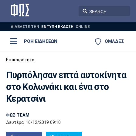
ΔΙΑΒΑΣΤΕ THN
ΕΝΤΥΠΗ ΕΚΔΟΣΗ
ONLINE
ΡΟΗ ΕΙΔΗΣΕΩΝ
ΟΜΑΔΕΣ
Ποδόσφαιρο
Επικαιρότητα
ΠΟΔΟΣΦΑΙΡΟ
ΜΠΑΣΚΕΤ
Πυρπόλησαν επτά αυτοκίνητα
Super League 1
Μπάσκετ
ΒΟΛΕΪ
ΠΟΛΟ
ΣΠΟΡ
στο Κολωνάκι και ένα στο
Ολυμπιακός
ΑΕΚ
ΠΑΟΚ
Super League 2
Ελλάδα
Ολυμπιακοί Αγώνες
Κερατσίνι
AUTO-MOTO
PLUS
Γ Εθνική
Εθνική
Βόλεϊ
ΦΩΣ TEAM
Ελλάδα
EuroLeague
Πόλο
Παναθηναϊκός
Ατρόμητος
Πανιώνιος
Δευτέρα, 16/12/2019 09:10
Champions League
ΝΒΑ
Τένις