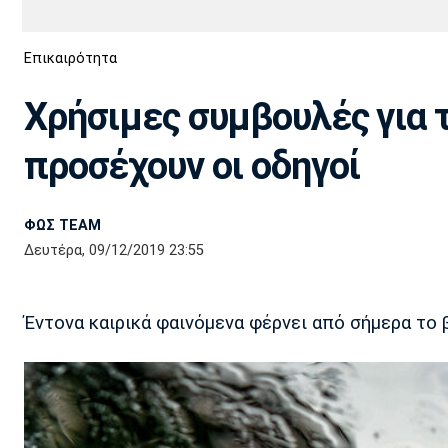
Διεθνή
EuroCup
Επικαιρότητα
Euro
Basket League
Απόλλων
Άρης
ΟΦΗ
Παναχαϊκή
Εθνικές Ομάδες
Α2 Μπάσκετ
Σμύρνης
Χρήσιμες συμβουλές για τ
Κύπελλο
FIBA World Cup 2023
Διαιτησία
προσέχουν οι οδηγοί
Ποδόσφαιρο Γυναικών
Ιωνικός
Κηφισιά
Πανσερραϊκός
ΦΩΣ TEAM
Δευτέρα, 09/12/2019 23:55
Έντονα καιρικά φαινόμενα φέρνει από σήμερα το 