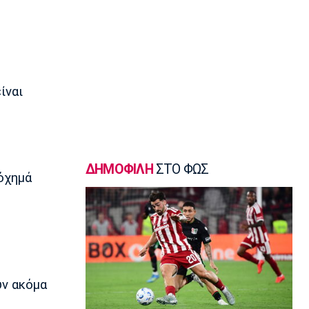
23:55
Ποδόσφαιρο - Διεθνή
FIFA: Οι Φιλιππίνες στηρίζουν
Ινφαντίνο
23:35
ίναι
Conference League
Παναθηναϊκός – ΤΣΣΚΑ 1948 1-1:
Προβληματική εικόνα…
23:22
Europa League
ΔΗΜΟΦΙΛΗ
ΣΤΟ ΦΩΣ
όχημά
Europa League: Η Φερεντσβάρος
νίκησε την Γκόρνικ
23:18
Super League 1
Άρης: Πλήγμα με Κουαμέ
23:15
Champions League
υν ακόμα
Champions League: Προβάδισμα η
Φενέρμπαχτσε