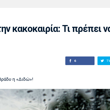
Χάντμπολ
Ηρακλής
Βόλος
Μπορούσια
Παρί Σεν
Ντόρτμουντ
Ζερμέν
ην κακοκαιρία: Τι πρέπει ν
Πόρτο
Μπενφίκα
6
T
βράδυ η «Διδώ»!