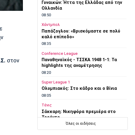
Γυναικών: Ήττα της Ελλάδας από την
Ολλανδία
08:50
Χάντμπολ
ε
Παπάζογλου: «Βρισκόμαστε σε πολύ
ην
καλό επίπεδο»
08:35
Conference League
Σ.
στον
Παναθηναϊκός - ΤΣΣΚΑ 1948 1-1: Τα
highlights της αναμέτρησης
08:20
Super League 1
Ολυμπιακός: Στο κάδρο και ο Βίνια
08:05
Τένις
Σάκκαρη: Νικηφόρα πρεμιέρα στο
Τορόντο
Όλες οι ειδήσεις
07:50
Επικαιρότητα