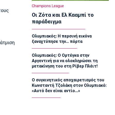
23:02
Champions League
τους
Super League 2
Οι Ζότα και Ελ Κααμπί το
Πήρε Αλμπάνη η ΑΕΛ Novibet
παράδειγμα
22:55
Super League 1
Ολυμπιακός: Η περσινή εικόνα
Ο Μόουρα όντως είναι ψηλά στη λίστα
ξαναχτύπησε την... πόρτα
ξάτμιση
22:49
Super League 1
Ολυμπιακός: Ο Ορτέγκα στην
Καλαμάτα: Ανακοίνωσε τον
Αργεντινή για να ολοκληρώσει τη
Κουρμινόφσκι
μετακίνηση του στη Ρίβερ Πλέιτ!
22:35
Conference League
Ο συγκινητικός αποχαιρετισμός του
Conference League: Διπλό ο Απόλλων
Κωνσταντή Τζολάκη στον Ολυμπιακό:
Λεμεσού στη Νορβηγία
«Αυτό δεν είναι αντίο...»
22:27
Super League 1
Ηρακλής: Αποχώρησε ο Οκάκα από την
προετοιμασία