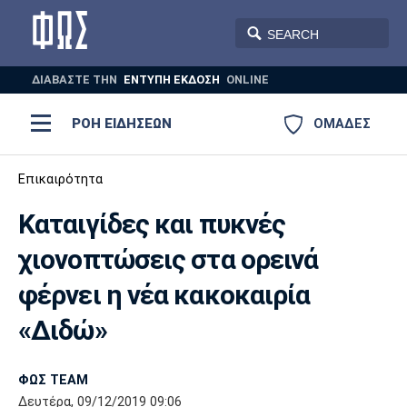
ΔΙΑΒΑΣΤΕ THN
ΕΝΤΥΠΗ ΕΚΔΟΣΗ
ONLINE
ΡΟΗ ΕΙΔΗΣΕΩΝ
ΟΜΑΔΕΣ
Ποδόσφαιρο
Επικαιρότητα
ΠΟΔΟΣΦΑΙΡΟ
ΜΠΑΣΚΕΤ
Καταιγίδες και πυκνές
Super League 1
Μπάσκετ
ΒΟΛΕΪ
ΠΟΛΟ
ΣΠΟΡ
χιονοπτώσεις στα ορεινά
Ολυμπιακός
ΑΕΚ
ΠΑΟΚ
Super League 2
Ελλάδα
Ολυμπιακοί Αγώνες
φέρνει η νέα κακοκαιρία
AUTO-MOTO
PLUS
Γ Εθνική
Εθνική
Βόλεϊ
«Διδώ»
Ελλάδα
EuroLeague
Πόλο
Παναθηναϊκός
Ατρόμητος
Πανιώνιος
ΦΩΣ TEAM
Δευτέρα, 09/12/2019 09:06
Champions League
ΝΒΑ
Τένις