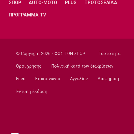
ΣΠΟΡ
AUTO-MOTO
PLUS
ΠΡΩΤΟΣΕΛΙΔΑ
Στίβος
ΠΡΟΓΡΑΜΜΑ TV
Παγκόσμιο Πρωτάθλημα Κ20: Η Ρούσου
κατέκτησε το ασημένιο μετάλλιο στα 800 μ.
08:20
Super League 1
Ολυμπιακός: Το ενδιαφέρον για Καντιού και
© Copyright 2026 - ΦΩΣ ΤΩΝ ΣΠΟΡ
Ταυτότητα
Κάσερες
08:05
Όροι χρήσης
Πολιτική κατά των διακρίσεων
Επικαιρότητα
Feed
Επικοινωνία
Αγγελίες
Διαφήμιση
Φωτιές: Πορτοκαλί συναγερμός σε Αττική
και πέντε περιοχές
Έντυπη έκδοση
07:50
Επικαιρότητα
Μηχανή της ΔΙΑΣ συγκρούστηκε με ΙΧ - Δύο
αστυνομικοί τραυματίες
07:35