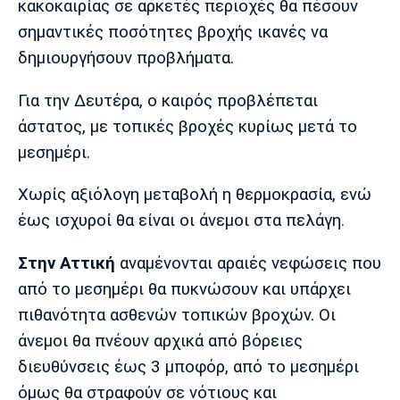
κακοκαιρίας σε αρκετές περιοχές θα πέσουν
Λίβερπουλ
Μάντσεστερ
Γιουβέντους
Σίτι
σημαντικές ποσότητες βροχής ικανές να
δημιουργήσουν προβλήματα.
Για την Δευτέρα, ο καιρός προβλέπεται
Ίντερ
Μίλαν
Μπάγερν
άστατος, με τοπικές βροχές κυρίως μετά το
μεσημέρι.
Χωρίς αξιόλογη μεταβολή η θερμοκρασία, ενώ
Μπορούσια
Παρί Σεν
Μαρσέιγ
έως ισχυροί θα είναι οι άνεμοι στα πελάγη.
Ντόρτμουντ
Ζερμέν
Στην Αττική
αναμένονται αραιές νεφώσεις που
από το μεσημέρι θα πυκνώσουν και υπάρχει
πιθανότητα ασθενών τοπικών βροχών. Οι
Μονακό
Ερυθρός
Τότεναμ
Αστέρας
άνεμοι θα πνέουν αρχικά από βόρειες
διευθύνσεις έως 3 μποφόρ, από το μεσημέρι
όμως θα στραφούν σε νότιους και