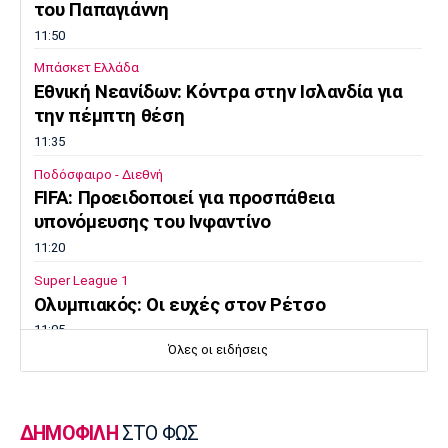
του Παπαγιάννη
11:50
Μπάσκετ Ελλάδα
Εθνική Νεανίδων: Κόντρα στην Ισλανδία για
την πέμπτη θέση
11:35
Ποδόσφαιρο - Διεθνή
FIFA: Προειδοποιεί για προσπάθεια
υπονόμευσης του Ινφαντίνο
11:20
Super League 1
Oλυμπιακός: Οι ευχές στον Ρέτσο
11:05
Όλες οι ειδήσεις
Ποδόσφαιρο - Διεθνή
Liga Portugal: «Γκέλα» για τη Σπόρτινγκ
παρά το γκολ του Ιωαννίδη
ΔΗΜΟΦΙΛΗ
ΣΤΟ ΦΩΣ
10:50