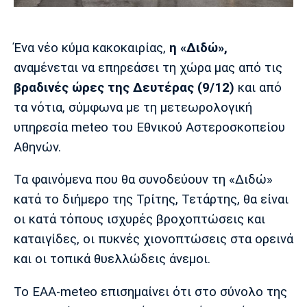
Μουσική
Στήλες
Πολιτισμός
Τραγούδια
Πρόγραμμα TV
Ένα νέο κύμα κακοκαιρίας,
η «Διδώ»,
Ιωνικός
Κηφισιά
Πανσερραϊκός
αναμένεται να επηρεάσει τη χώρα μας από τις
Cine Spot
βραδινές ώρες της Δευτέρας (9/12)
και από
Running
τα νότια, σύμφωνα με τη μετεωρολογική
υπηρεσία meteo του Εθνικού Αστεροσκοπείου
Media
Αθηνών.
Μπαρτσελόνα
Ρεάλ
Ατλέτικο
Μαδρίτης
Μαδρίτης
Παρασκήνιο
Τα φαινόμενα που θα συνοδεύουν τη «Διδώ»
κατά το διήμερο της Τρίτης, Τετάρτης, θα είναι
οι κατά τόπους ισχυρές βροχοπτώσεις και
Μάντσεστερ
Τσέλσι
Άρσεναλ
καταιγίδες, οι πυκνές χιονοπτώσεις στα ορεινά
Γιουνάιτεντ
και οι τοπικά θυελλώδεις άνεμοι.
Το ΕΑΑ-meteo επισημαίνει ότι στο σύνολο της