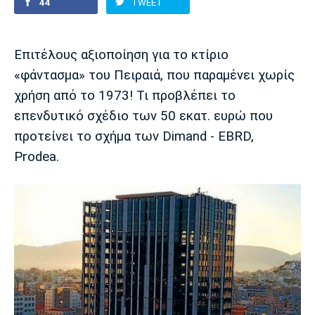
44
TWEET
Europa League
Α Γυναικών
Σπορ
Αστέρας
ΠΑΣ Γιάννινα
Λεβαδειακός
Επιτέλους αξιοποίηση για το κτίριο
Τρίπολης
Conference League
Champions League
Στίβος
Auto-Moto
«φάντασμα» του Πειραιά, που παραμένει χωρίς
χρήση από το 1973! Τι προβλέπει το
Διεθνή
Κύπελλο
Γυμναστική
Αυτοκίνητο
Tech
επενδυτικό σχέδιο των 50 εκατ. ευρώ που
Παναιτωλικός
Λαμία
ΑΕΛ
προτείνει το σχήμα των Dimand - EBRD,
Euro
EuroCup
Κολύμβηση
Formula 1
Gaming
Plus
Prodea.
Εθνικές Ομάδες
Basket League
Χάντμπολ
Μοτοσυκλέτα
Gadgets
Θέατρο
Blogs
Κύπελλο
Α2 Μπάσκετ
Smartphones
Σινεμά
Η Εφημερίδα
Απόλλων
Άρης
ΟΦΗ
Σμύρνης
Διαιτησία
FIBA World Cup 2023
Ευ ζην
Πρωτοσέλιδα
Ποδόσφαιρο Γυναικών
Βιβλίο
Έντυπη έκδοση
Παναχαϊκή
Ηρακλής
Βόλος