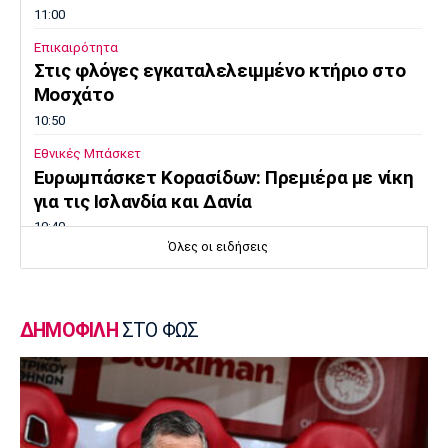
11:00
Επικαιρότητα
Στις φλόγες εγκαταλελειμμένο κτήριο στο
Μοσχάτο
10:50
Εθνικές Μπάσκετ
Ευρωμπάσκετ Κορασίδων: Πρεμιέρα με νίκη
για τις Ισλανδία και Δανία
10:40
Όλες οι ειδήσεις
Μπάσκετ
Συνεχίζει στη Ρωσία ο Αλεξέι Ποκουσέφσκι
10:30
ΔΗΜΟΦΙΛΗ
ΣΤΟ ΦΩΣ
Στοίχημα
ΦΩΣ στο Στοίχημα: Κίνητρο η Σάντεφιορντ
10:20
EuroLeague