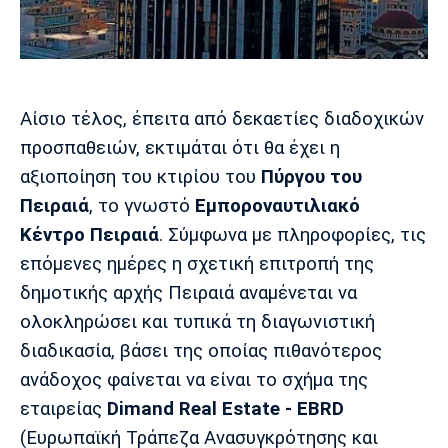
Μουσική
Στήλες
Πολιτισμός
Τραγούδια
Πρόγραμμα TV
Ιωνικός
Κηφισιά
Πανσερραϊκός
Cine Spot
Αίσιο τέλος, έπειτα από δεκαετίες διαδοχικών
προσπαθειών, εκτιμάται ότι θα έχει η
Running
αξιοποίηση του κτιρίου του
Πύργου
του
Media
Πειραιά
, το γνωστό
Εμποροναυτιλιακό
Μπαρτσελόνα
Ρεάλ
Ατλέτικο
Κέντρο
Πειραιά
. Σύμφωνα με πληροφορίες, τις
Μαδρίτης
Μαδρίτης
Παρασκήνιο
επόμενες ημέρες η σχετική επιτροπή της
δημοτικής αρχής Πειραιά αναμένεται να
ολοκληρώσει και τυπικά τη διαγωνιστική
Μάντσεστερ
Τσέλσι
Άρσεναλ
διαδικασία, βάσει της οποίας πιθανότερος
Γιουνάιτεντ
ανάδοχος φαίνεται να είναι το σχήμα της
εταιρείας
Dimand Real Estate - EBRD
(Ευρωπαϊκή Τράπεζα Ανασυγκρότησης και