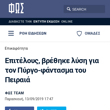
ΔΙΑΒΑΣΤΕ THN
ΕΝΤΥΠΗ ΕΚΔΟΣΗ
ONLINE
ΡΟΗ ΕΙΔΗΣΕΩΝ
ΟΜΑΔΕΣ
Ποδόσφαιρο
Επικαιρότητα
ΠΟΔΟΣΦΑΙΡΟ
ΜΠΑΣΚΕΤ
Επιτέλους, βρέθηκε λύση για
Super League 1
Μπάσκετ
ΒΟΛΕΪ
ΠΟΛΟ
ΣΠΟΡ
τον Πύργο-φάντασμα του
Ολυμπιακός
ΑΕΚ
ΠΑΟΚ
Super League 2
Ελλάδα
Ολυμπιακοί Αγώνες
Πειραιά
AUTO-MOTO
PLUS
Γ Εθνική
Εθνική
Βόλεϊ
ΦΩΣ TEAM
Ελλάδα
EuroLeague
Πόλο
Παναθηναϊκός
Ατρόμητος
Πανιώνιος
Παρασκευή, 13/09/2019 17:47
Champions League
ΝΒΑ
Τένις