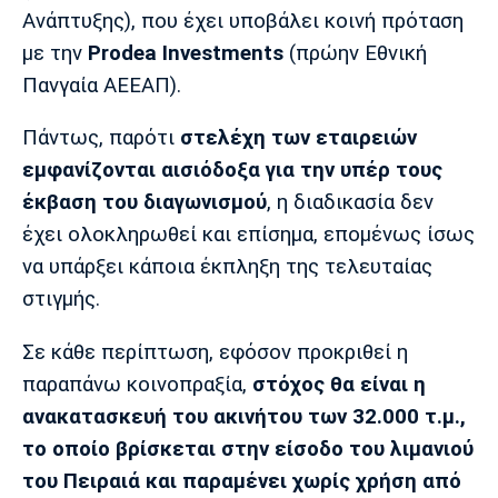
Λίβερπουλ
Μάντσεστερ
Γιουβέντους
Ανάπτυξης), που έχει υποβάλει κοινή πρόταση
Σίτι
με την
Prodea Investments
(πρώην Εθνική
Πανγαία ΑΕΕΑΠ).
Πάντως, παρότι
στελέχη των εταιρειών
Ίντερ
Μίλαν
Μπάγερν
εμφανίζονται αισιόδοξα για την υπέρ τους
έκβαση του διαγωνισμού
, η διαδικασία δεν
έχει ολοκληρωθεί και επίσημα, επομένως ίσως
να υπάρξει κάποια έκπληξη της τελευταίας
Μπορούσια
Παρί Σεν
Μαρσέιγ
Ντόρτμουντ
Ζερμέν
στιγμής.
Σε κάθε περίπτωση, εφόσον προκριθεί η
παραπάνω κοινοπραξία,
στόχος θα είναι η
Μονακό
Ερυθρός
Τότεναμ
ανακατασκευή του ακινήτου των 32.000 τ.μ.,
Αστέρας
το οποίο βρίσκεται στην είσοδο του λιμανιού
του Πειραιά και παραμένει χωρίς χρήση από