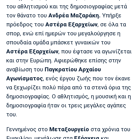
Μουσική
Στήλες
του αθλητισμού και της δημοσιογραφίας μετά
τον θάνατο του
Ανδρέα Μαζαράκη.
Υπήρξε
Πολιτισμός
Τραγούδια
Πρόγραμμα TV
πρόεδρος του
Αστέρα Εξαρχείων
, σε όλα τα
Ιωνικός
Κηφισιά
Πανσερραϊκός
Cine Spot
σπορ, ενώ επί ημερών του μεγαλούργησε η
σπουδαία ομάδα μπάσκετ γυναικών του
Running
Αστέρα Εξαρχείων
, που έφτασε να αγωνίζεται
και στην Ευρώπη. Αφιερώθηκε επίσης στην
Media
αναβίωση του
Παγκρατίου Αρχαίου
Μπαρτσελόνα
Ρεάλ
Ατλέτικο
Μαδρίτης
Μαδρίτης
Παρασκήνιο
Αγωνίσματος
, ενός έργου ζωής που τον έκανε
να ξεχωρίζει πολύ πέρα από τα στενά όρια της
δημοσιογραφίας. Ο αθλητισμός, η μουσική και η
δημοσιογραφία ήταν οι τρεις μεγάλες αγάπες
Μάντσεστερ
Τσέλσι
Άρσεναλ
Γιουνάιτεντ
του.
Γεννημένος στο
Μεταξουργείο
στα χρόνια του
Εμφυλίου, μεγάλωσε στα
Εξάρχεια
και