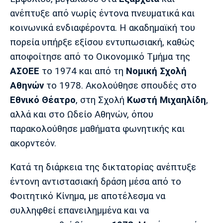
Λίβερπουλ
Μάντσεστερ
Γιουβέντους
ανέπτυξε από νωρίς έντονα πνευματικά και
Σίτι
κοινωνικά ενδιαφέροντα. Η ακαδημαϊκή του
πορεία υπήρξε εξίσου εντυπωσιακή, καθώς
αποφοίτησε από το Οικονομικό Τμήμα της
Ίντερ
Μίλαν
Μπάγερν
ΑΣΟΕΕ
το 1974 και από τη
Νομική Σχολή
Αθηνών
το 1978. Ακολούθησε σπουδές στο
Εθνικό Θέατρο
, στη Σχολή
Κωστή Μιχαηλίδη
,
αλλά και στο Ωδείο Αθηνών, όπου
Μπορούσια
Παρί Σεν
Μαρσέιγ
παρακολούθησε μαθήματα φωνητικής και
Ντόρτμουντ
Ζερμέν
ακορντεόν.
Κατά τη διάρκεια της δικτατορίας ανέπτυξε
Μονακό
Ερυθρός
Τότεναμ
έντονη αντιστασιακή δράση μέσα από το
Αστέρας
Φοιτητικό Κίνημα, με αποτέλεσμα να
συλληφθεί επανειλημμένα και να