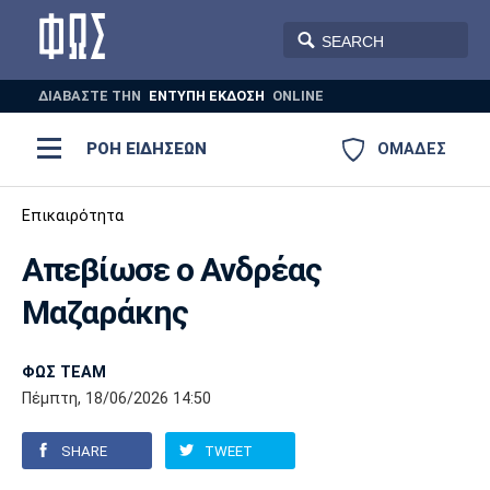
ΔΙΑΒΑΣΤΕ THN
ΕΝΤΥΠΗ ΕΚΔΟΣΗ
ONLINE
ΡΟΗ ΕΙΔΗΣΕΩΝ
ΟΜΑΔΕΣ
Ποδόσφαιρο
Επικαιρότητα
ΠΟΔΟΣΦΑΙΡΟ
ΜΠΑΣΚΕΤ
Απεβίωσε ο Ανδρέας
Super League 1
Μπάσκετ
ΒΟΛΕΪ
ΠΟΛΟ
ΣΠΟΡ
Μαζαράκης
Ολυμπιακός
ΑΕΚ
ΠΑΟΚ
Super League 2
Ελλάδα
Ολυμπιακοί Αγώνες
AUTO-MOTO
PLUS
ΦΩΣ TEAM
Γ Εθνική
Εθνική
Βόλεϊ
Πέμπτη, 18/06/2026 14:50
Ελλάδα
EuroLeague
Πόλο
Παναθηναϊκός
Ατρόμητος
Πανιώνιος
SHARE
TWEET
Champions League
ΝΒΑ
Τένις