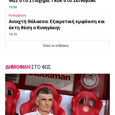
ΦΩΣ στο Στοίχημα: Γκολ στο Σεϊναγιόκι
15:30
Κολύμβηση
Ανοιχτή Θάλασσα: Εξαιρετική εμφάνιση και
έκτη θέση ο Κυνηγάκης
15:15
Μπάσκετ Ελλάδα
Όλες οι ειδήσεις
Γιατί ο Ολυμπιακός δεν ανησυχεί από την
απόφαση του Ελεγκτικού Συνεδρίου
15:00
ΔΗΜΟΦΙΛΗ
ΣΤΟ ΦΩΣ
Champions League
Ολυμπιακός: Μέχρι τη Δευτέρα διαθέσιμα τα
εισιτήρια με Ναϊμέγκεν
14:50
Ποδόσφαιρο - Ελλάδα
Σούπερ Καπ: Ολοταχώς για sold out το ΑΕΚ-
ΟΦΗ