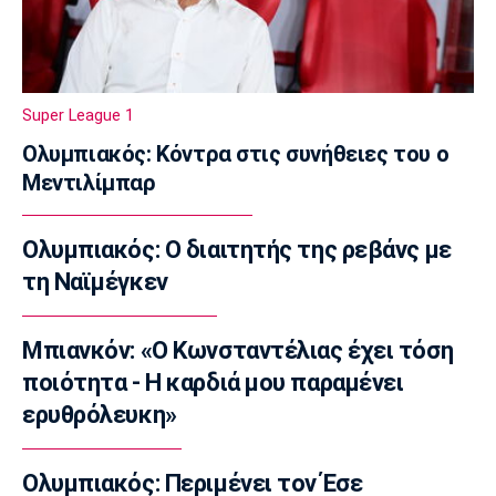
14:40
Εθνικές Μπάσκετ
Εθνική Νεανίδων: Το μεγάλο βήμα περνά από
τη Λιθουανία
Super League 1
14:30
Ολυμπιακός: Κόντρα στις συνήθειες του ο
Super League 1
Μεντιλίμπαρ
Στον Παναιτωλικό και ο Μούσα Ντζενεπό
14:20
Ολυμπιακός: Ο διαιτητής της ρεβάνς με
EuroLeague
Τάις: «Ενθουσιασμένος που πάω στη
τη Ναϊμέγκεν
Μακάμπι»
14:10
Μπιανκόν: «Ο Κωνσταντέλιας έχει τόση
Μπάσκετ Ελλάδα
ποιότητα - Η καρδιά μου παραμένει
Ολυμπιακός: Προετοιμάζεται πυρετωδώς ο
ερυθρόλευκη»
Ντόρσεϊ (vid)
14:00
Ολυμπιακός: Περιμένει τον Έσε
Επικαιρότητα