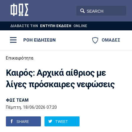
ΔΙΑΒΑΣΤΕ THN
ΕΝΤΥΠΗ ΕΚΔΟΣΗ
ONLINE
ΡΟΗ ΕΙΔΗΣΕΩΝ
ΟΜΑΔΕΣ
Ποδόσφαιρο
Επικαιρότητα
ΠΟΔΟΣΦΑΙΡΟ
ΜΠΑΣΚΕΤ
Καιρός: Αρχικά αίθριος με
Super League 1
Μπάσκετ
ΒΟΛΕΪ
ΠΟΛΟ
ΣΠΟΡ
λίγες πρόσκαιρες νεφώσεις
Ολυμπιακός
ΑΕΚ
ΠΑΟΚ
Super League 2
Ελλάδα
Ολυμπιακοί Αγώνες
AUTO-MOTO
PLUS
ΦΩΣ TEAM
Γ Εθνική
Εθνική
Βόλεϊ
Πέμπτη, 18/06/2026 07:20
Ελλάδα
EuroLeague
Πόλο
Παναθηναϊκός
Ατρόμητος
Πανιώνιος
SHARE
TWEET
Champions League
ΝΒΑ
Τένις