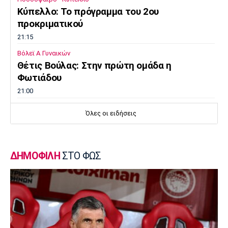
Κύπελλο: Το πρόγραμμα του 2ου
προκριματικού
21:15
Βόλεϊ Α Γυναικών
Θέτις Βούλας: Στην πρώτη ομάδα η
Φωτιάδου
21:00
Βόλεϊ
Όλες οι ειδήσεις
ΑΣ Άρης: «Η ισονομία δεν είναι
διαπραγματεύσιμη - Είναι υποχρέωση»
20:45
ΔΗΜΟΦΙΛΗ
ΣΤΟ ΦΩΣ
Super League 2
Στον Πανσερραϊκό ο Αδάμ
20:30
Μπάσκετ Ελλάδα
Σ.Ε.Φ.: Παρουσίαση της νέας του μορφής
στη... Δ.Ε.Θ