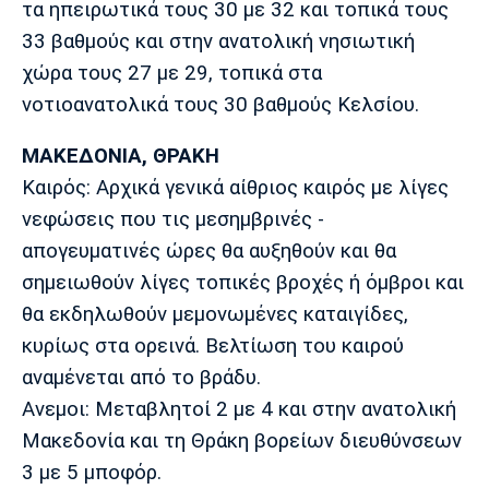
τα ηπειρωτικά τους 30 με 32 και τοπικά τους
Λίβερπουλ
Μάντσεστερ
Γιουβέντους
Σίτι
33 βαθμούς και στην ανατολική νησιωτική
χώρα τους 27 με 29, τοπικά στα
νοτιοανατολικά τους 30 βαθμούς Κελσίου.
Ίντερ
Μίλαν
Μπάγερν
ΜΑΚΕΔΟΝΙΑ, ΘΡΑΚΗ
Καιρός: Αρχικά γενικά αίθριος καιρός με λίγες
νεφώσεις που τις μεσημβρινές -
απογευματινές ώρες θα αυξηθούν και θα
Μπορούσια
Παρί Σεν
Μαρσέιγ
σημειωθούν λίγες τοπικές βροχές ή όμβροι και
Ντόρτμουντ
Ζερμέν
θα εκδηλωθούν μεμονωμένες καταιγίδες,
κυρίως στα ορεινά. Βελτίωση του καιρού
αναμένεται από το βράδυ.
Μονακό
Ερυθρός
Τότεναμ
Ανεμοι: Μεταβλητοί 2 με 4 και στην ανατολική
Αστέρας
Μακεδονία και τη Θράκη βορείων διευθύνσεων
3 με 5 μποφόρ.