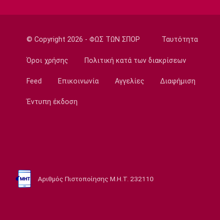
Εθνικές Μπάσκετ
Ισπανία - Ελλάδα 96-86: Ήττα στην πρεμιέρα
του Ευrobasket U16
© Copyright 2026 - ΦΩΣ ΤΩΝ ΣΠΟΡ
Ταυτότητα
18:04
Ποδόσφαιρο - Διεθνή
Όροι χρήσης
Πολιτική κατά των διακρίσεων
Η Νορβηγία καλεί τον Ινφαντίνο να
παραιτηθεί
Feed
Επικοινωνία
Αγγελίες
Διαφήμιση
18:00
Έντυπη έκδοση
Super League 1
Ολυμπιακός: Στα «ερυθρόλευκα» ο γιός του
Τζιοβάνι!
17:56
Super League 2
Στον Πανσερραϊκό ο Μπίτζιος
Αριθμός Πιστοποίησης Μ.Η.Τ. 232110
17:45
Super League 1
Γιαννούλης: «Δεν βλέπω την... ώρα να παίξω»