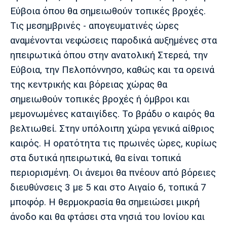
Μουσική
Στήλες
Εύβοια όπου θα σημειωθούν τοπικές βροχές.
Τις μεσημβρινές - απογευματινές ώρες
Πολιτισμός
Τραγούδια
Πρόγραμμα TV
αναμένονται νεφώσεις παροδικά αυξημένες στα
Ιωνικός
Κηφισιά
Πανσερραϊκός
Cine Spot
ηπειρωτικά όπου στην ανατολική Στερεά, την
Εύβοια, την Πελοπόννησο, καθώς και τα ορεινά
Running
της κεντρικής και βόρειας χώρας θα
σημειωθούν τοπικές βροχές ή όμβροι και
Media
μεμονωμένες καταιγίδες. Το βράδυ ο καιρός θα
Μπαρτσελόνα
Ρεάλ
Ατλέτικο
Μαδρίτης
Μαδρίτης
Παρασκήνιο
βελτιωθεί. Στην υπόλοιπη χώρα γενικά αίθριος
καιρός. Η ορατότητα τις πρωινές ώρες, κυρίως
στα δυτικά ηπειρωτικά, θα είναι τοπικά
περιορισμένη. Οι άνεμοι θα πνέουν από βόρειες
Μάντσεστερ
Τσέλσι
Άρσεναλ
Γιουνάιτεντ
διευθύνσεις 3 με 5 και στο Αιγαίο 6, τοπικά 7
μποφόρ. Η θερμοκρασία θα σημειώσει μικρή
άνοδο και θα φτάσει στα νησιά του Ιονίου και