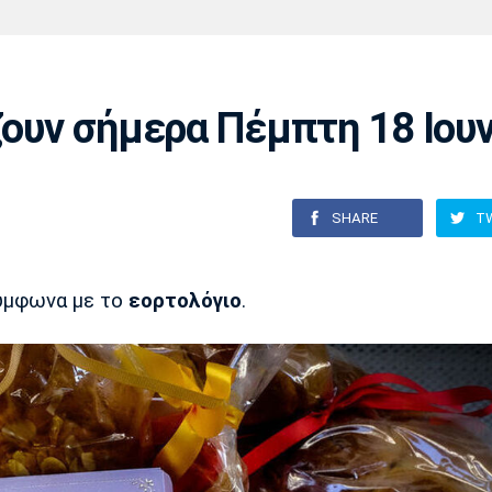
Χάντμπολ
Ηρακλής
Βόλος
Μπορούσια
Παρί Σεν
Ντόρτμουντ
Ζερμέν
ζουν σήμερα Πέμπτη 18 Ιου
Πόρτο
Μπενφίκα
SHARE
T
σύμφωνα με το
εορτολόγιο
.