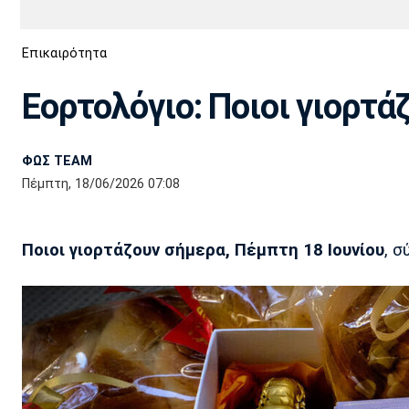
Διεθνή
EuroCup
Επικαιρότητα
Euro
Basket League
Απόλλων
Άρης
ΟΦΗ
Παναχαϊκή
Εθνικές Ομάδες
Α2 Μπάσκετ
Σμύρνης
Εορτολόγιο: Ποιοι γιορτά
Κύπελλο
FIBA World Cup 2023
Διαιτησία
ΦΩΣ TEAM
Ποδόσφαιρο Γυναικών
Ιωνικός
Κηφισιά
Πανσερραϊκός
Πέμπτη, 18/06/2026 07:08
Ποιοι γιορτάζουν σήμερα, Πέμπτη 18 Ιουνίου
, 