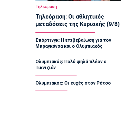
22:35
Τηλεόραση
Μπάσκετ Ελλάδα
Τηλεόραση: Οι αθλητικές
ΠΑΟΚ: Έφτασαν στη Θεσσαλονίκη
άλλοι τρεις
μεταδόσεις της Κυριακής (9/8)
22:22
Super League 1
Σπόρτινγκ: Η επιβεβαίωση για τον
Στον Βόλο για την τελευταία πρόβα η
Μπραγκάνσα και ο Ολυμπιακός
Καλαμάτα
22:20
Ολυμπιακός: Πολύ ψηλά πλέον ο
Πόλο
Τικνιζιάν
Παγκόσμιο Παίδων: Φινάλε με ήττα για
την Ελλάδα, 13-16 από την Ουγγαρία
22:05
Oλυμπιακός: Οι ευχές στον Ρέτσο
EuroLeague
Νέντοβιτς: «17 σειρές πλέι οφ να
παίζαμε, δεν κερδίζαμε αυτόν τον
Ολυμπιακό»
21:50
Cine Spot