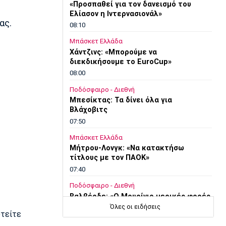
«Προσπαθεί για τον δανεισμό του
Ελίασον η Ιντερνασιονάλ»
ας.
08:10
Μπάσκετ Ελλάδα
Χάντζινς: «Μπορούμε να
διεκδικήσουμε το EuroCup»
08:00
Ποδόσφαιρο - Διεθνή
Μπεσίκτας: Τα δίνει όλα για
Βλάχοβιτς
07:50
Μπάσκετ Ελλάδα
Μήτρου-Λονγκ: «Να κατακτήσω
τίτλους με τον ΠΑΟΚ»
07:40
Ποδόσφαιρο - Διεθνή
Βαλβέρδε: «Ο Μουρίνιο μερικές φορές
είναι αυστηρός, αλλά είναι πολύ κοντά
Όλες οι ειδήσεις
υτείτε
μας»