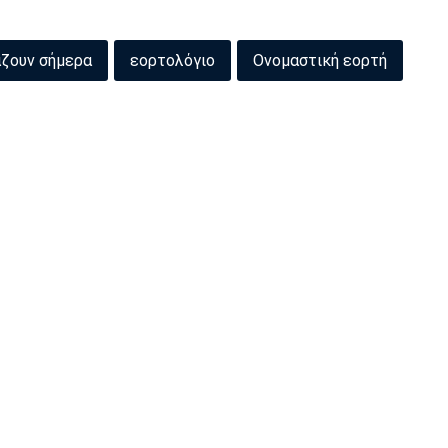
άζουν σήμερα
εορτολόγιο
Ονομαστική εορτή