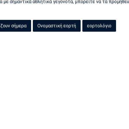
ρα με σημαντικά αθλητικά γεγονότα, μπορείτε να τα προμηθε
άζουν σήμερα
Ονομαστική εορτή
εορτολόγιο