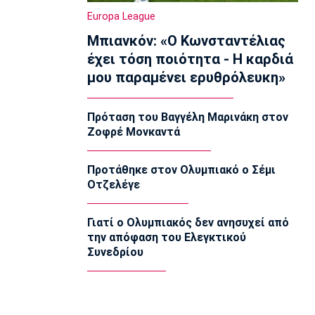
Ολυμπιακός Β': Νικηφόρο το πρώτο
Europa League
φιλικό
Μπιανκόν: «Ο Κωνσταντέλιας
22:03
έχει τόση ποιότητα - Η καρδιά
EuroLeague
μου παραμένει ερυθρόλευκη»
EuroLeague: Ξεχώρισε την καλύτερη
προσθήκη κάθε ομάδας
22:02
Πρόταση του Βαγγέλη Μαρινάκη στον
Ζοφρέ Μονκαντά
Super League 1
ΠΑΟΚ: Χειρουργήθηκε ο Μεϊτέ
22:00
Προτάθηκε στον Ολυμπιακό ο Σέμι
Οτζελέγε
Εθνικές Μπάσκετ
Εθνική Κορασίδων: Συνέτριψε με 78-36
την Ιρλανδία
Γιατί ο Ολυμπιακός δεν ανησυχεί από
21:45
την απόφαση του Ελεγκτικού
Συνεδρίου
Μπάσκετ Α1 Γυναικών
A1 Γυναικών: To πλήρες πρόγραμμα
του Ολυμπιακού
21:30