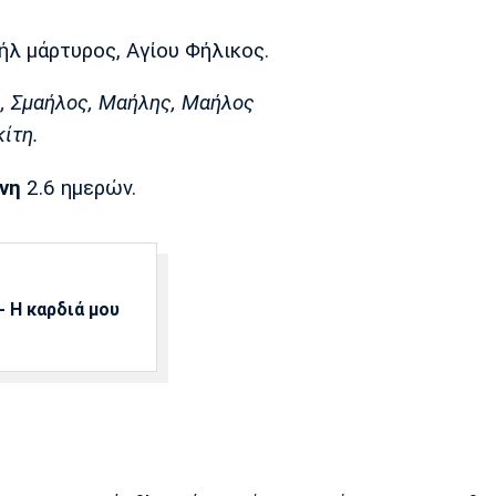
μαήλ μάρτυρος, Αγίου Φήλικος.
ς, Σμαήλος, Μαήλης, Μαήλος
κίτη.
νη
2.6 ημερών.
 Η καρδιά μου