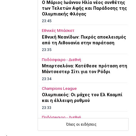
O Μάριος Ιωάννου Ηλία νέος συνθέτης
των Τελετών Αφής και Παράδοσης της
Ολυμπιακής Φλόγας
23:45
Εθνικές Μπάσκετ
Εθνική Νεανίδων: Πικρός αποκλεισμός
από τη Λιθουανία στην παράταση
23:35
Ποδόσφαιρο - Διεθνή
Μπαρτσελόνα: Κατέθεσε πρόταση στη
Μάντσεστερ Σίτι για τον Ρόδρι
23:34
Champions League
Ολυμπιακός: Οι μάχες του Ελ Κααμπί
και η έλλειψη ρυθμού
23:33
Ποδόσφαιρο - Διεθνή
Συνεχίζει στο MLS ο Σέρχι Ρομπέρτο
Όλες οι ειδήσεις
23:22