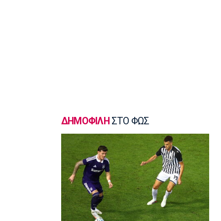
σφυροβολίας η Τσερνόβα
22:49
Super League 1
Αστέρας Τρίπολης: Εύκολη νίκη με 2-0
επί του Πύργου
22:47
Βόλεϊ
Δεύτερη σερί ήττά για την Εθνική
Γυναικών από την Σουηδία
22:45
ΔΗΜΟΦΙΛΗ
ΣΤΟ ΦΩΣ
Ποδόσφαιρο - Διεθνή
Κύπρος: Ποδοσφαιριστές μπορούν να
γίνουν και διαιτητές
22:30
Εθνικές Μπάσκετ
Ρήγα: «Τα κορίτσια δείχνουν έτοιμα να
πετύχουν κάτι όμορφο»
22:15
Ποδόσφαιρο - Ελλάδα