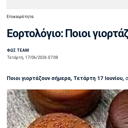
Διεθνή
EuroCup
Επικαιρότητα
Euro
Basket League
Απόλλων
Άρης
ΟΦΗ
Παναχαϊκή
Εθνικές Ομάδες
Α2 Μπάσκετ
Σμύρνης
Εορτολόγιο: Ποιοι γιορτά
Κύπελλο
FIBA World Cup 2023
Διαιτησία
ΦΩΣ TEAM
Ποδόσφαιρο Γυναικών
Ιωνικός
Κηφισιά
Πανσερραϊκός
Τετάρτη, 17/06/2026 07:08
Ποιοι γιορτάζουν σήμερα, Τετάρτη 17 Ιουνίου,