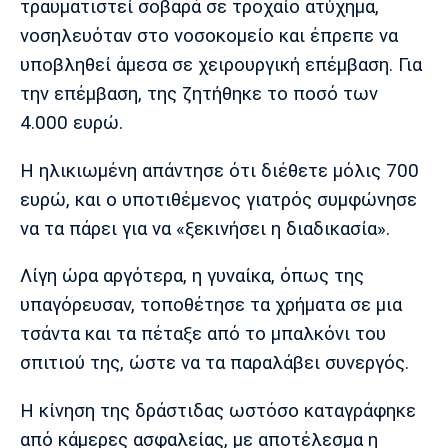
τραυματιστεί σοβαρά σε τροχαίο ατύχημα,
Λίβερπουλ
Μάντσεστερ
Γιουβέντους
Σίτι
νοσηλευόταν στο νοσοκομείο και έπρεπε να
υποβληθεί άμεσα σε χειρουργική επέμβαση. Για
την επέμβαση, της ζητήθηκε το ποσό των
4.000 ευρώ.
Ίντερ
Μίλαν
Μπάγερν
Η ηλικιωμένη απάντησε ότι διέθετε μόλις 700
ευρώ, και ο υποτιθέμενος γιατρός συμφώνησε
να τα πάρει για να «ξεκινήσει η διαδικασία».
Μπορούσια
Παρί Σεν
Μαρσέιγ
Ντόρτμουντ
Ζερμέν
Λίγη ώρα αργότερα, η γυναίκα, όπως της
υπαγόρευσαν, τοποθέτησε τα χρήματα σε μια
τσάντα και τα πέταξε από το μπαλκόνι του
Μονακό
Ερυθρός
Τότεναμ
σπιτιού της, ώστε να τα παραλάβει συνεργός.
Αστέρας
Η κίνηση της δράστιδας ωστόσο καταγράφηκε
από κάμερες ασφαλείας, με αποτέλεσμα η