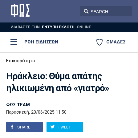
ΔΙΑΒΑΣΤΕ THN
ΕΝΤΥΠΗ ΕΚΔΟΣΗ
ONLINE
ΡΟΗ ΕΙΔΗΣΕΩΝ
ΟΜΑΔΕΣ
Ποδόσφαιρο
Επικαιρότητα
ΠΟΔΟΣΦΑΙΡΟ
ΜΠΑΣΚΕΤ
Ηράκλειο: Θύμα απάτης
Super League 1
Μπάσκετ
ΒΟΛΕΪ
ΠΟΛΟ
ΣΠΟΡ
ηλικιωμένη από «γιατρό»
Ολυμπιακός
ΑΕΚ
ΠΑΟΚ
Super League 2
Ελλάδα
Ολυμπιακοί Αγώνες
AUTO-MOTO
PLUS
ΦΩΣ TEAM
Γ Εθνική
Εθνική
Βόλεϊ
Παρασκευή, 20/06/2025 11:50
Ελλάδα
EuroLeague
Πόλο
Παναθηναϊκός
Ατρόμητος
Πανιώνιος
SHARE
TWEET
Champions League
ΝΒΑ
Τένις