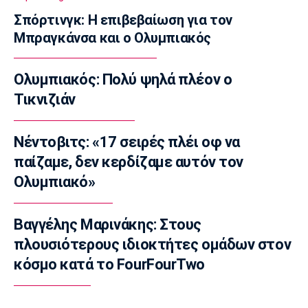
10:20
Σπόρτινγκ: Η επιβεβαίωση για τον
Στοίχημα
Μπραγκάνσα και ο Ολυμπιακός
ΦΩΣ στο Στοίχημα: Άσος η Σίριους, γκολ η
Μπρομαποϊκάρνα
10:10
Ολυμπιακός: Πολύ ψηλά πλέον ο
Champions League
Τικνιζιάν
Αναχώρησε ο Ολυμπιακός για την Ολλανδία
(pics)
Νέντοβιτς: «17 σειρές πλέι οφ να
10:00
παίζαμε, δεν κερδίζαμε αυτόν τον
Επικαιρότητα
Ολυμπιακό»
Σεισμός 3,9 Ρίχτερ στον Κορινθιακό Κόλπο
τα ξημερώματα
09:50
Βαγγέλης Μαρινάκης: Στους
πλουσιότερους ιδιοκτήτες ομάδων στον
Super League 1
ΠΑΟΚ: Εμφανίζεται θετικός σε ενδεχόμενη
κόσμο κατά το FourFourTwo
μεταγραφή ο Τένγκστεντ
09:40