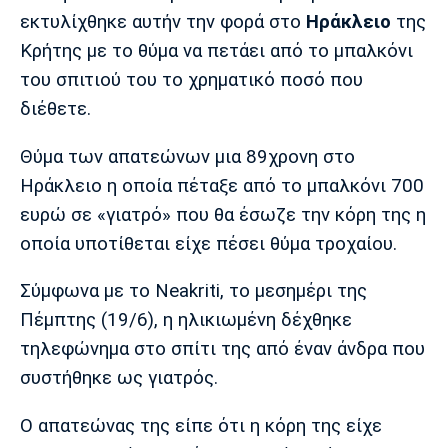
Μουσική
Στήλες
εκτυλίχθηκε αυτήν την φορά στο
Ηράκλειο
της
Κρήτης με το θύμα να πετάει από το μπαλκόνι
Πολιτισμός
Τραγούδια
Πρόγραμμα TV
του σπιτιού του το χρηματικό ποσό που
Ιωνικός
Κηφισιά
Πανσερραϊκός
Cine Spot
διέθετε.
Running
Θύμα των απατεώνων μια 89χρονη στο
Ηράκλειο η οποία πέταξε από το μπαλκόνι 700
Media
ευρώ σε «γιατρό» που θα έσωζε την κόρη της η
Μπαρτσελόνα
Ρεάλ
Ατλέτικο
Μαδρίτης
Μαδρίτης
οποία υποτίθεται είχε πέσει θύμα τροχαίου.
Παρασκήνιο
Σύμφωνα με το Neakriti, το μεσημέρι της
Πέμπτης (19/6), η ηλικιωμένη δέχθηκε
Μάντσεστερ
Τσέλσι
Άρσεναλ
τηλεφώνημα στο σπίτι της από έναν άνδρα που
Γιουνάιτεντ
συστήθηκε ως γιατρός.
Ο απατεώνας της είπε ότι η κόρη της είχε