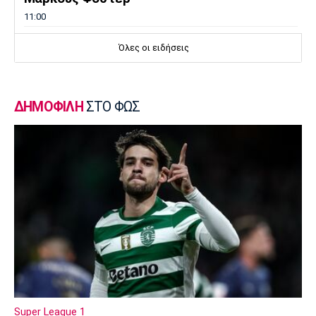
11:00
Επικαιρότητα
Όλες οι ειδήσεις
Φωτιά στον Κουβαρά Αττικής: Μπαράζ
μηνυμάτων από το 112
10:50
ΔΗΜΟΦΙΛΗ
ΣΤΟ ΦΩΣ
Εθνικές Μπάσκετ
Ευρωμπάσκετ U16: Ελλάδα-Νορβηγία απόψε
για μία θέση στον τελικό
10:40
Super League 1
Βόλος: Οι νέες φανέλες, οι νέοι παίκτες και
το όνομα
10:30
Ποδόσφαιρο - Διεθνή
Λίβερπουλ: Ενδέχεται να παραχωρήσει τον
Χάκπο
Super League 1