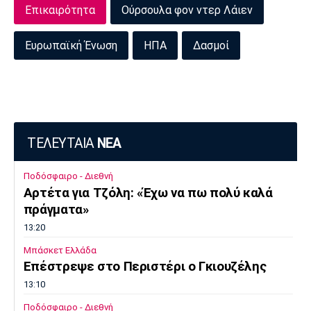
Επικαιρότητα
Ούρσουλα φον ντερ Λάιεν
Ευρωπαϊκή Ένωση
ΗΠΑ
Δασμοί
ΤΕΛΕΥΤΑΙΑ
ΝΕΑ
Ποδόσφαιρο - Διεθνή
Αρτέτα για Τζόλη: «Έχω να πω πολύ καλά
πράγματα»
13:20
Μπάσκετ Ελλάδα
Επέστρεψε στο Περιστέρι ο Γκιουζέλης
13:10
Ποδόσφαιρο - Διεθνή