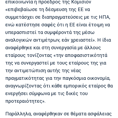
επικοινωνία η πρόεδρος της Κομισιόν
Λίβερπουλ
Μάντσεστερ
Γιουβέντους
Σίτι
«επιβεβαίωσε τη δέσμευση της ΕΕ να
συμμετάσχει σε διαπραγματεύσεις με τις ΗΠΑ,
ενώ κατέστησε σαφές ότι η ΕΕ είναι έτοιμη να
υπερασπιστεί τα συμφέροντά της μέσω
Ίντερ
Μίλαν
Μπάγερν
αναλογικών αντιμέτρων, εάν χρειαστεί». Η ίδια
αναφέρθηκε και στη συνεργασία με άλλους
εταίρους τονίζοντας «την αποφασιστικότητά
της να συνεργαστεί με τους εταίρους της για
Μπορούσια
Παρί Σεν
Μαρσέιγ
Ντόρτμουντ
Ζερμέν
την αντιμετώπιση αυτής της νέας
πραγματικότητας για την παγκόσμια οικονομία,
αναγνωρίζοντας ότι κάθε εμπορικός εταίρος θα
ενεργήσει σύμφωνα με τις δικές του
Μονακό
Ερυθρός
Τότεναμ
Αστέρας
προτεραιότητες».
Παράλληλα, αναφέρθηκαν σε θέματα ασφάλειας