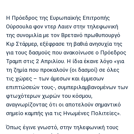
Μουσική
Στήλες
Πολιτισμός
Τραγούδια
Πρόγραμμα TV
Η Πρόεδρος της Ευρωπαϊκής Επιτροπής
Ιωνικός
Κηφισιά
Πανσερραϊκός
Ούρσουλα φον ντερ Λαιεν στην τηλεφωνική
Cine Spot
της συνομιλία με τον Βρετανό πρωθυπουργό
Κιρ Στάρμερ, εξέφρασε τη βαθιά ανησυχία της
Running
για τους δασμούς που ανακοίνωσε ο Πρόεδρος
Media
Τραμπ στις 2 Απριλίου. Η ίδια έκανε λόγο «για
Μπαρτσελόνα
Ρεάλ
Ατλέτικο
τη ζημία που προκαλούν (οι δασμοί) σε όλες
Μαδρίτης
Μαδρίτης
Παρασκήνιο
τις χώρες – των άμεσων και έμμεσων
επιπτώσεών τους-, συμπεριλαμβανομένων των
φτωχότερων χωρών του κόσμου,
Μάντσεστερ
Τσέλσι
Άρσεναλ
αναγνωρίζοντας ότι οι αποτελούν σημαντικό
Γιουνάιτεντ
σημείο καμπής για τις Ηνωμένες Πολιτείες».
Όπως έγινε γνωστό, στην τηλεφωνική τους