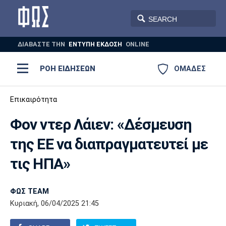
ΔΙΑΒΑΣΤΕ THN
ΕΝΤΥΠΗ ΕΚΔΟΣΗ
ONLINE
ΡΟΗ ΕΙΔΗΣΕΩΝ
ΟΜΑΔΕΣ
Ποδόσφαιρο
Επικαιρότητα
ΠΟΔΟΣΦΑΙΡΟ
ΜΠΑΣΚΕΤ
Φον ντερ Λάιεν: «Δέσμευση
Super League 1
Μπάσκετ
ΒΟΛΕΪ
ΠΟΛΟ
ΣΠΟΡ
της ΕΕ να διαπραγματευτεί με
Ολυμπιακός
ΑΕΚ
ΠΑΟΚ
Super League 2
Ελλάδα
Ολυμπιακοί Αγώνες
τις ΗΠΑ»
AUTO-MOTO
PLUS
Γ Εθνική
Εθνική
Βόλεϊ
ΦΩΣ TEAM
Ελλάδα
EuroLeague
Πόλο
Παναθηναϊκός
Ατρόμητος
Πανιώνιος
Κυριακή, 06/04/2025 21:45
Champions League
ΝΒΑ
Τένις