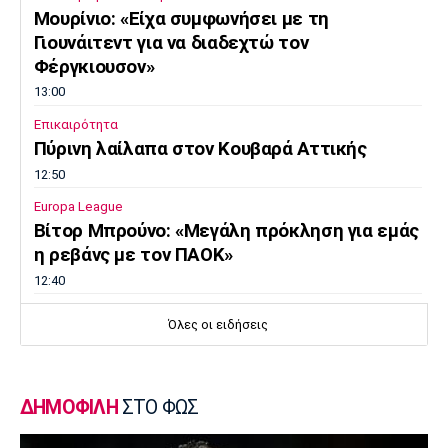
Μουρίνιο: «Είχα συμφωνήσει με τη
Γιουνάιτεντ για να διαδεχτώ τον
Φέργκιουσον»
13:00
Επικαιρότητα
Πύρινη λαίλαπα στον Κουβαρά Αττικής
12:50
Europa League
Βίτορ Μπρούνο: «Μεγάλη πρόκληση για εμάς
η ρεβάνς με τον ΠΑΟΚ»
12:40
Μπάσκετ Ελλάδα
Όλες οι ειδήσεις
Στην Καρδίτσα ο Τζόρνταν ΜακΡέι
12:30
Super League 1
ΔΗΜΟΦΙΛΗ
ΣΤΟ ΦΩΣ
Βόλος: Σέντρα στο τουρνουά φιλανθρωπικού
χαρακτήρα