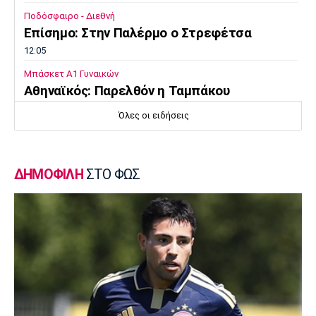
Ποδόσφαιρο - Διεθνή
Επίσημο: Στην Παλέρμο ο Στρεφέτσα
12:05
Μπάσκετ Α1 Γυναικών
Αθηναϊκός: Παρελθόν η Ταμπάκου
11:50
Όλες οι ειδήσεις
EuroLeague
Dubai BC: Πήρε τον Σενγκέλια
11:35
ΔΗΜΟΦΙΛΗ
ΣΤΟ ΦΩΣ
Στίβος
Παγκόσμιο Πρωτάθλημα Κ20: Ο Κανοντζιάν
δέκατος στον τελικό, ρεκόρ και πρόκριση
για τη Σαμολοδά
11:20
Ποδόσφαιρο - Εθνικές Ομάδες
FIFA: Η «συγγνώμη» προς τις 211
ομοσπονδίες και η στήριξη σε Ινφαντίνο