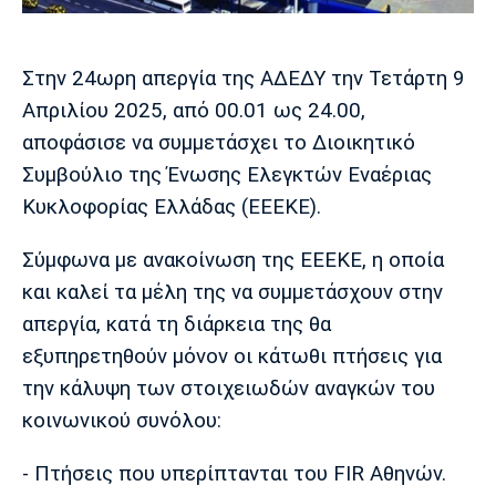
Μουσική
Στήλες
Πολιτισμός
Τραγούδια
Πρόγραμμα TV
Στην 24ωρη απεργία της ΑΔΕΔΥ την Τετάρτη 9
Ιωνικός
Κηφισιά
Πανσερραϊκός
Απριλίου 2025, από 00.01 ως 24.00,
Cine Spot
αποφάσισε να συμμετάσχει το Διοικητικό
Running
Συμβούλιο της Ένωσης Ελεγκτών Εναέριας
Κυκλοφορίας Ελλάδας (ΕΕΕΚΕ).
Media
Μπαρτσελόνα
Ρεάλ
Ατλέτικο
Σύμφωνα με ανακοίνωση της ΕΕΕΚΕ, η οποία
Μαδρίτης
Μαδρίτης
Παρασκήνιο
και καλεί τα μέλη της να συμμετάσχουν στην
απεργία, κατά τη διάρκεια της θα
εξυπηρετηθούν μόνον οι κάτωθι πτήσεις για
Μάντσεστερ
Τσέλσι
Άρσεναλ
την κάλυψη των στοιχειωδών αναγκών του
Γιουνάιτεντ
κοινωνικού συνόλου:
- Πτήσεις που υπερίπτανται του FIR Αθηνών.