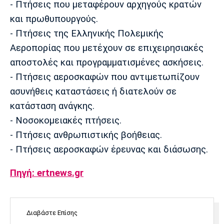
- Πτήσεις που μεταφέρουν αρχηγούς κρατών
Λίβερπουλ
Μάντσεστερ
Γιουβέντους
Σίτι
και πρωθυπουργούς.
- Πτήσεις της Ελληνικής Πολεμικής
Αεροπορίας που μετέχουν σε επιχειρησιακές
αποστολές και προγραμματισμένες ασκήσεις.
Ίντερ
Μίλαν
Μπάγερν
- Πτήσεις αεροσκαφών που αντιμετωπίζουν
ασυνήθεις καταστάσεις ή διατελούν σε
κατάσταση ανάγκης.
- Νοσοκομειακές πτήσεις.
Μπορούσια
Παρί Σεν
Μαρσέιγ
Ντόρτμουντ
Ζερμέν
- Πτήσεις ανθρωπιστικής βοήθειας.
- Πτήσεις αεροσκαφών έρευνας και διάσωσης.
Πηγή: ertnews.gr
Μονακό
Ερυθρός
Τότεναμ
Αστέρας
Διαβάστε Επίσης