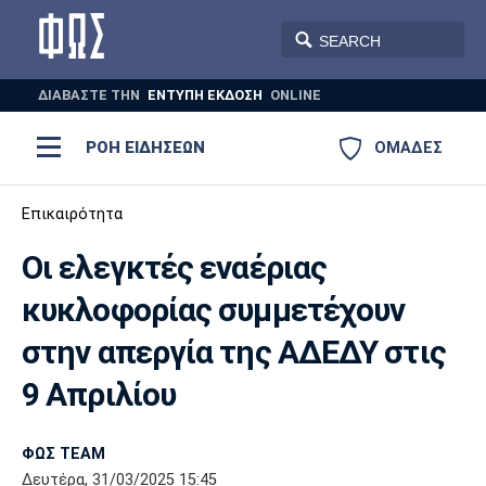
ΔΙΑΒΑΣΤΕ THN
ΕΝΤΥΠΗ ΕΚΔΟΣΗ
ONLINE
ΡΟΗ ΕΙΔΗΣΕΩΝ
ΟΜΑΔΕΣ
Ποδόσφαιρο
Επικαιρότητα
ΠΟΔΟΣΦΑΙΡΟ
ΜΠΑΣΚΕΤ
Οι ελεγκτές εναέριας
Super League 1
Μπάσκετ
ΒΟΛΕΪ
ΠΟΛΟ
ΣΠΟΡ
κυκλοφορίας συμμετέχουν
Ολυμπιακός
ΑΕΚ
ΠΑΟΚ
Super League 2
Ελλάδα
Ολυμπιακοί Αγώνες
στην απεργία της ΑΔΕΔΥ στις
AUTO-MOTO
PLUS
Γ Εθνική
Εθνική
Βόλεϊ
9 Απριλίου
Ελλάδα
EuroLeague
Πόλο
Παναθηναϊκός
Ατρόμητος
Πανιώνιος
ΦΩΣ TEAM
Δευτέρα, 31/03/2025 15:45
Champions League
ΝΒΑ
Τένις