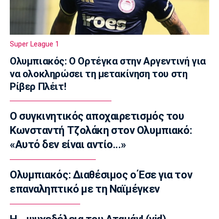
11:11
Παρασκήνιο
Όταν ο Στραβίνσκι διασκέδαζε με τη
Super League 1
μουσική του Τσάρλι Πάρκερ
Ολυμπιακός: Ο Ορτέγκα στην Αργεντινή για
11:05
να ολοκληρώσει τη μετακίνηση του στη
NBA
Ρίβερ Πλέιτ!
Ο Γουόκερ επέστρεψε στο ΝΒΑ
10:50
Ο συγκινητικός αποχαιρετισμός του
EuroLeague
Κωνσταντή Τζολάκη στον Ολυμπιακό:
Χάποελ Τελ Αβίβ: Ανακοίνωσε τον
Μπουρντιλόν
«Αυτό δεν είναι αντίο...»
10:35
EuroLeague
Ολυμπιακός: Διαθέσιμος ο Έσε για τον
Χεζόνια: Το «αντίο» στη Ρεάλ Μαδρίτης
επαναληπτικό με τη Ναϊμέγκεν
10:20
Conference League