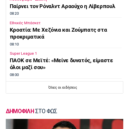
Παίρνει τον Ρόναλντ Αραούχο η Λίβερπουλ
08:20
Εθνικές Μπάσκετ
Κροατία: Με Χεζόνια και Ζούμπατς στα
προκριματικά
08:10
Super League 1
ΠΑΟΚ σε Μεϊτέ: «Μείνε δυνατός, είμαστε
όλοι μαζί σου»
08:00
Ποδόσφαιρο - Διεθνή
Όλες οι ειδήσεις
Νέο σκάνδαλο με Ινφαντίνο: «Η UEFA
πλήρωσε εξαψήφιο ποσό σε πρώην
ερωμένη του!»
ΔΗΜΟΦΙΛΗ
ΣΤΟ ΦΩΣ
07:50
Μπάσκετ Ελλάδα
Χάρις: «Να αποτελέσω ηγέτη του Κολοσσού