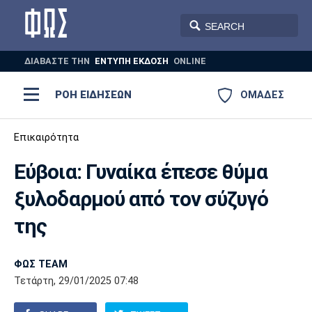
ΔΙΑΒΑΣΤΕ THN
ΕΝΤΥΠΗ ΕΚΔΟΣΗ
ONLINE
ΡΟΗ ΕΙΔΗΣΕΩΝ
ΟΜΑΔΕΣ
Ποδόσφαιρο
Επικαιρότητα
ΠΟΔΟΣΦΑΙΡΟ
ΜΠΑΣΚΕΤ
Εύβοια: Γυναίκα έπεσε θύμα
Super League 1
Μπάσκετ
ΒΟΛΕΪ
ΠΟΛΟ
ΣΠΟΡ
ξυλοδαρμού από τον σύζυγό
Ολυμπιακός
ΑΕΚ
ΠΑΟΚ
Super League 2
Ελλάδα
Ολυμπιακοί Αγώνες
της
AUTO-MOTO
PLUS
Γ Εθνική
Εθνική
Βόλεϊ
ΦΩΣ TEAM
Ελλάδα
EuroLeague
Πόλο
Παναθηναϊκός
Ατρόμητος
Πανιώνιος
Τετάρτη, 29/01/2025 07:48
Champions League
ΝΒΑ
Τένις