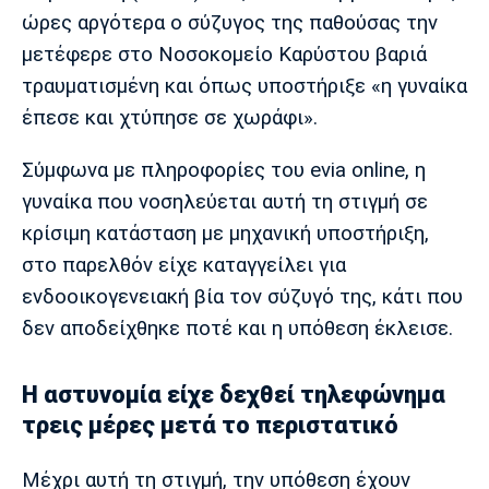
Λίβερπουλ
Μάντσεστερ
Γιουβέντους
ώρες αργότερα ο σύζυγος της παθούσας την
Σίτι
μετέφερε στο Νοσοκομείο Καρύστου βαριά
τραυματισμένη και όπως υποστήριξε «η γυναίκα
έπεσε και χτύπησε σε χωράφι».
Ίντερ
Μίλαν
Μπάγερν
Σύμφωνα με πληροφορίες του evia online, η
γυναίκα που νοσηλεύεται αυτή τη στιγμή σε
κρίσιμη κατάσταση με μηχανική υποστήριξη,
στο παρελθόν είχε καταγγείλει για
Μπορούσια
Παρί Σεν
Μαρσέιγ
Ντόρτμουντ
Ζερμέν
ενδοοικογενειακή βία τον σύζυγό της, κάτι που
δεν αποδείχθηκε ποτέ και η υπόθεση έκλεισε.
Η αστυνομία είχε δεχθεί τηλεφώνημα
Μονακό
Ερυθρός
Τότεναμ
Αστέρας
τρεις μέρες μετά το περιστατικό
Μέχρι αυτή τη στιγμή, την υπόθεση έχουν