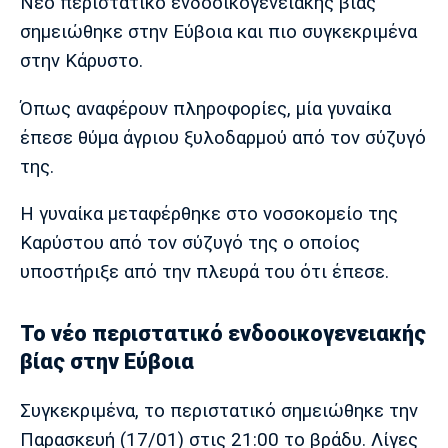
Μουσική
Στήλες
Νέο περιστατικό ενδοοικογενειακής βίας
σημειώθηκε στην Εύβοια και πιο συγκεκριμένα
Πολιτισμός
Τραγούδια
Πρόγραμμα TV
στην Κάρυστο.
Ιωνικός
Κηφισιά
Πανσερραϊκός
Cine Spot
Όπως αναφέρουν πληροφορίες, μία γυναίκα
έπεσε θύμα άγριου ξυλοδαρμού από τον σύζυγό
Running
της.
Media
Η γυναίκα μεταφέρθηκε στο νοσοκομείο της
Μπαρτσελόνα
Ρεάλ
Ατλέτικο
Μαδρίτης
Μαδρίτης
Καρύστου από τον σύζυγό της ο οποίος
Παρασκήνιο
υποστήριξε από την πλευρά του ότι έπεσε.
Το νέο περιστατικό ενδοοικογενειακής
Μάντσεστερ
Τσέλσι
Άρσεναλ
Γιουνάιτεντ
βίας στην Εύβοια
Συγκεκριμένα, το περιστατικό σημειώθηκε την
Παρασκευή (17/01) στις 21:00 το βράδυ. Λίγες