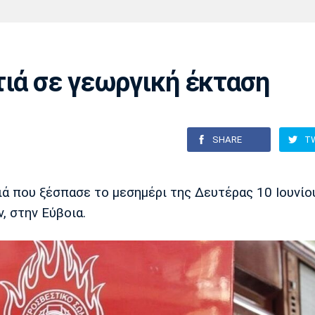
Χάντμπολ
Ηρακλής
Βόλος
Μπορούσια
Παρί Σεν
Ντόρτμουντ
Ζερμέν
τιά σε γεωργική έκταση
Πόρτο
Μπενφίκα
SHARE
T
 που ξέσπασε το μεσημέρι της Δευτέρας 10 Ιουνίου
 στην Εύβοια.