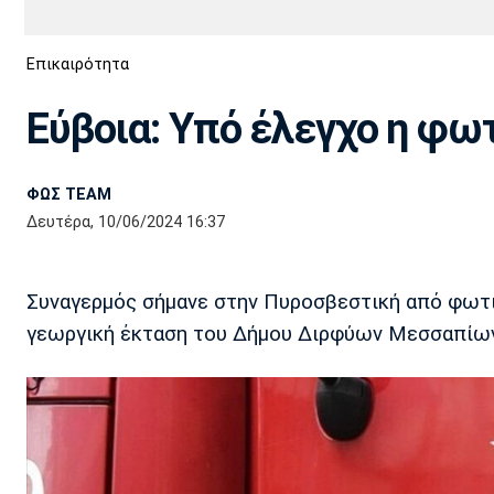
Διεθνή
EuroCup
Επικαιρότητα
Euro
Basket League
Απόλλων
Άρης
ΟΦΗ
Παναχαϊκή
Εθνικές Ομάδες
Α2 Μπάσκετ
Σμύρνης
Εύβοια: Υπό έλεγχο η φω
Κύπελλο
FIBA World Cup 2023
Διαιτησία
ΦΩΣ TEAM
Ποδόσφαιρο Γυναικών
Ιωνικός
Κηφισιά
Πανσερραϊκός
Δευτέρα, 10/06/2024 16:37
Συναγερμός σήμανε στην Πυροσβεστική από φωτιά
γεωργική έκταση του Δήμου Διρφύων Μεσσαπίων,