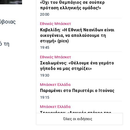
«Όχι του Θεμπάγιος σε σούπερ
πρόταση ελληνικής ομάδας!»
20:00
ύβοιας
Εθνικές Μπάσκετ
Καβελίδη: «Η Εθνική Νεανίδων είναι
οικογένεια, να απολαύσουμε τη
στιγμή» (pics)
ό τη
19:45
Εθνικές Μπάσκετ
Σκαλωμένος: «Θέλουμε ένα γεμάτο
γήπεδο να μας στηρίξει»
19:30
Μπάσκετ Ελλάδα
Παραμένει στο Περιστέρι ο Ιτούνας
19:15
Μπάσκετ Ελλάδα
Στουρνάρας: «Αρχικός στόχος της
Ασπίδας η είσοδος στα play-offs»
Όλες οι ειδήσεις
19:00