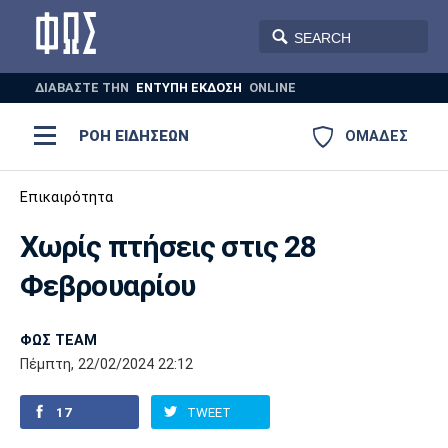
ΔΙΑΒΑΣΤΕ THN
ΕΝΤΥΠΗ ΕΚΔΟΣΗ
ONLINE
ΡΟΗ ΕΙΔΗΣΕΩΝ
ΟΜΑΔΕΣ
Ποδόσφαιρο
Επικαιρότητα
ΠΟΔΟΣΦΑΙΡΟ
ΜΠΑΣΚΕΤ
Χωρίς πτήσεις στις 28
Super League 1
Μπάσκετ
ΒΟΛΕΪ
ΠΟΛΟ
ΣΠΟΡ
Φεβρουαρίου
Ολυμπιακός
ΑΕΚ
ΠΑΟΚ
Super League 2
Ελλάδα
Ολυμπιακοί Αγώνες
AUTO-MOTO
PLUS
ΦΩΣ TEAM
Γ Εθνική
Εθνική
Βόλεϊ
Πέμπτη, 22/02/2024 22:12
Ελλάδα
EuroLeague
Πόλο
Παναθηναϊκός
Ατρόμητος
Πανιώνιος
17
TWEET
Champions League
ΝΒΑ
Τένις