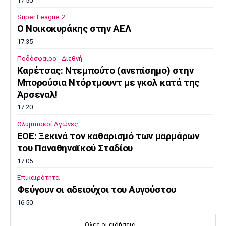
17:50
Super League 2
O Noικοκυράκης στην ΑΕΛ
17:35
Ποδόσφαιρο - Διεθνή
Kαρέτσας: Ντεμπούτο (ανεπίσημο) στην
Μπορούσια Ντόρτμουντ με γκολ κατά της
Άρσεναλ!
17:20
Ολυμπιακοί Αγώνες
EOE: Ξεκινά τον καθαρισμό των μαρμάρων
του Παναθηναϊκού Σταδίου
17:05
Επικαιρότητα
Φεύγουν οι αδειούχοι του Αυγούστου
16:50
Μπάσκετ Ελλάδα
Όλες οι ειδήσεις