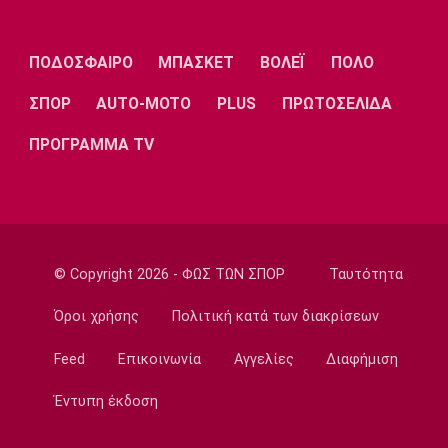
Σπόρτινγκ: Η επιβεβαίωση για τον
Μπραγκάνσα και ο Ολυμπιακός
ΠΟΔΟΣΦΑΙΡΟ
ΜΠΑΣΚΕΤ
ΒΟΛΕΪ
ΠΟΛΟ
14:20
ΣΠΟΡ
AUTO-MOTO
PLUS
ΠΡΩΤΟΣΕΛΙΔΑ
Super League 1
ΠΑΟΚ: Ανεβαίνει ο Γιαννούλης
ΠΡΟΓΡΑΜΜΑ TV
14:05
Γ Εθνική
Ιωνικός: Ενισχύθηκε με τον Παγώνη
13:50
Εθνικές Μπάσκετ
© Copyright 2026 - ΦΩΣ ΤΩΝ ΣΠΟΡ
Ταυτότητα
Σκούμα: «Είμαστε ενωμένες και
προετοιμασμένες»
Όροι χρήσης
Πολιτική κατά των διακρίσεων
13:35
Feed
Επικοινωνία
Αγγελίες
Διαφήμιση
Super League 1
Ηλιόπουλος σε Πήλιο: «Υπήρχαν άνθρωποι
Έντυπη έκδοση
που σε αμφισβήτησαν» (vid)
13:20