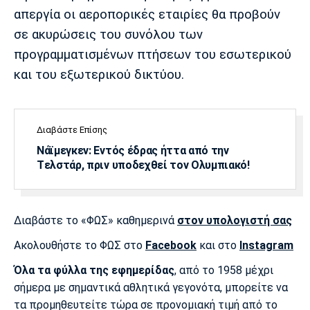
Λίβερπουλ
Μάντσεστερ
Γιουβέντους
απεργία οι αεροπορικές εταιρίες θα προβούν
Σίτι
σε ακυρώσεις του συνόλου των
προγραμματισμένων πτήσεων του εσωτερικού
και του εξωτερικού δικτύου.
Ίντερ
Μίλαν
Μπάγερν
Διαβάστε Επίσης
Νάϊμεγκεν: Εντός έδρας ήττα από την
Tελστάρ, πριν υποδεχθεί τον Ολυμπιακό!
Μπορούσια
Παρί Σεν
Μαρσέιγ
Ντόρτμουντ
Ζερμέν
Διαβάστε το «ΦΩΣ» καθημερινά
στον υπολογιστή σας
Ακολουθήστε το ΦΩΣ στο
Facebook
και στο
Instagram
Μονακό
Ερυθρός
Τότεναμ
Αστέρας
Όλα τα φύλλα της εφημερίδας
, από το 1958 μέχρι
σήμερα με σημαντικά αθλητικά γεγονότα, μπορείτε να
τα προμηθευτείτε τώρα σε προνομιακή τιμή από το