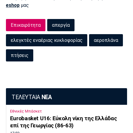
eshop
μας
Πόρτο
Μπενφίκα
Επικαιρότητα
απεργία
ελεγκτές εναέριας κυκλοφορίας
αεροπλάνα
πτήσεις
ΤΕΛΕΥΤΑΙΑ
ΝΕΑ
Εθνικές Μπάσκετ
Eurobasket U16: Εύκολη νίκη της Ελλάδας
επί της Γεωργίας (86-63)