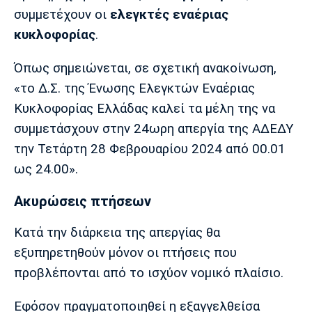
Μουσική
Στήλες
συμμετέχουν οι
ελεγκτές εναέριας
κυκλοφορίας
.
Πολιτισμός
Τραγούδια
Πρόγραμμα TV
Ιωνικός
Κηφισιά
Πανσερραϊκός
Όπως σημειώνεται, σε σχετική ανακοίνωση,
Cine Spot
«το Δ.Σ. της Ένωσης Ελεγκτών Εναέριας
Running
Κυκλοφορίας Ελλάδας καλεί τα μέλη της να
συμμετάσχουν στην 24ωρη απεργία της ΑΔΕΔΥ
Media
την Τετάρτη 28 Φεβρουαρίου 2024 από 00.01
Μπαρτσελόνα
Ρεάλ
Ατλέτικο
Μαδρίτης
Μαδρίτης
ως 24.00».
Παρασκήνιο
Ακυρώσεις πτήσεων
Κατά την διάρκεια της απεργίας θα
Μάντσεστερ
Τσέλσι
Άρσεναλ
Γιουνάιτεντ
εξυπηρετηθούν μόνον οι πτήσεις που
προβλέπονται από το ισχύον νομικό πλαίσιο.
Εφόσον πραγματοποιηθεί η εξαγγελθείσα