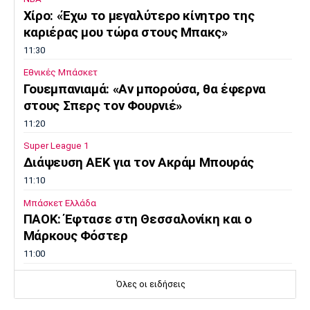
Χίρο: «Έχω το μεγαλύτερο κίνητρο της
καριέρας μου τώρα στους Μπακς»
11:30
Εθνικές Μπάσκετ
Γουεμπανιαμά: «Αν μπορούσα, θα έφερνα
στους Σπερς τον Φουρνιέ»
11:20
Super League 1
Διάψευση ΑΕΚ για τον Ακράμ Μπουράς
11:10
Μπάσκετ Ελλάδα
ΠΑΟΚ: Έφτασε στη Θεσσαλονίκη και ο
Μάρκους Φόστερ
11:00
Επικαιρότητα
Όλες οι ειδήσεις
Φωτιά στον Κουβαρά Αττικής: Μπαράζ
μηνυμάτων από το 112