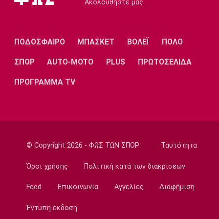
Ακολουθήστε μας
Super League 1
«Προχωρούν οι επαφές μεταξύ Ελίασον κι
Ιντερνασιονάλ»
ΠΟΔΟΣΦΑΙΡΟ
ΜΠΑΣΚΕΤ
ΒΟΛΕΪ
ΠΟΛΟ
09:20
Εθνικές Μπάσκετ
ΣΠΟΡ
AUTO-MOTO
PLUS
ΠΡΩΤΟΣΕΛΙΔΑ
Ευρωμπάσκετ U16: Κόντρα στη Σλοβενία η
Εθνική Παίδων
ΠΡΟΓΡΑΜΜΑ TV
09:10
Champions League
Ολυμπιακός Η αποστολή κόντρα στη
Ναίμέγκεν
09:03
© Copyright 2026 - ΦΩΣ ΤΩΝ ΣΠΟΡ
Ταυτότητα
Σπορ
Όροι χρήσης
Πολιτική κατά των διακρίσεων
Πινγκ Πονγκ: Στη 13η θέση η Τζαρίδου στο
όπεν της Λετονίας
Feed
Επικοινωνία
Αγγελίες
Διαφήμιση
08:50
Έντυπη έκδοση
Μπάσκετ Ελλάδα