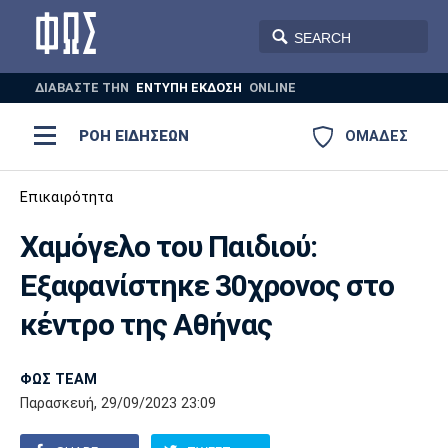
ΔΙΑΒΑΣΤΕ THN
ΕΝΤΥΠΗ ΕΚΔΟΣΗ
ONLINE
ΡΟΗ ΕΙΔΗΣΕΩΝ
ΟΜΑΔΕΣ
Ποδόσφαιρο
Επικαιρότητα
ΠΟΔΟΣΦΑΙΡΟ
ΜΠΑΣΚΕΤ
Χαμόγελο του Παιδιού:
Super League 1
Μπάσκετ
ΒΟΛΕΪ
ΠΟΛΟ
ΣΠΟΡ
Εξαφανίστηκε 30χρονος στο
Ολυμπιακός
ΑΕΚ
ΠΑΟΚ
Super League 2
Ελλάδα
Ολυμπιακοί Αγώνες
κέντρο της Αθήνας
AUTO-MOTO
PLUS
Γ Εθνική
Εθνική
Βόλεϊ
ΦΩΣ TEAM
Ελλάδα
EuroLeague
Πόλο
Παναθηναϊκός
Ατρόμητος
Πανιώνιος
Παρασκευή, 29/09/2023 23:09
Champions League
ΝΒΑ
Τένις