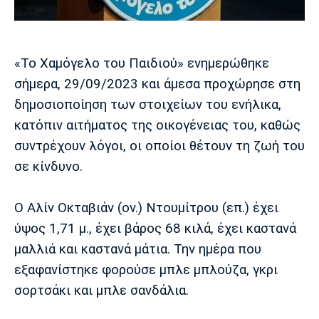
Μουσική
Στήλες
Πολιτισμός
Τραγούδια
Πρόγραμμα TV
Ιωνικός
Κηφισιά
Πανσερραϊκός
«Το Χαμόγελο του Παιδιού» ενημερώθηκε
Cine Spot
σήμερα, 29/09/2023 και άμεσα προχώρησε στη
δημοσιοποίηση των στοιχείων του ενήλικα,
Running
κατόπιν αιτήματος της οικογένειας του, καθώς
Media
συντρέχουν λόγοι, οι οποίοι θέτουν τη ζωή του
Μπαρτσελόνα
Ρεάλ
Ατλέτικο
σε κίνδυνο.
Μαδρίτης
Μαδρίτης
Παρασκήνιο
Ο Αλίν Οκταβιάν (ον.) Ντουμίτρου (επ.) έχει
ύψος 1,71 μ., έχει βάρος 68 κιλά, έχει καστανά
Μάντσεστερ
Τσέλσι
Άρσεναλ
μαλλιά και καστανά μάτια. Την ημέρα που
Γιουνάιτεντ
εξαφανίστηκε φορούσε μπλε μπλούζα, γκρι
σορτσάκι και μπλε σανδάλια.