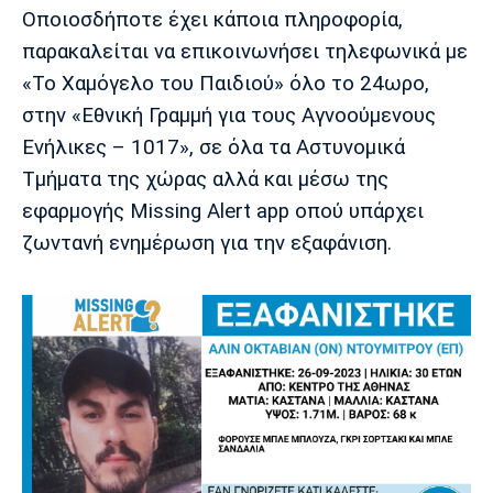
Λίβερπουλ
Μάντσεστερ
Γιουβέντους
Οποιοσδήποτε έχει κάποια πληροφορία,
Σίτι
παρακαλείται να επικοινωνήσει τηλεφωνικά με
«Το Χαμόγελο του Παιδιού» όλο το 24ωρο,
στην «Εθνική Γραμμή για τους Αγνοούμενους
Ίντερ
Μίλαν
Μπάγερν
Ενήλικες – 1017», σε όλα τα Αστυνομικά
Τμήματα της χώρας αλλά και μέσω της
εφαρμογής Missing Alert app οπού υπάρχει
ζωντανή ενημέρωση για την εξαφάνιση.
Μπορούσια
Παρί Σεν
Μαρσέιγ
Ντόρτμουντ
Ζερμέν
Μονακό
Ερυθρός
Τότεναμ
Αστέρας