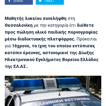
SHARE
TWEET
Europa League
Α Γυναικών
Σπορ
Αστέρας
ΠΑΣ Γιάννινα
Λεβαδειακός
Μαθητής λυκείου συνελήφθη
στη
Τρίπολης
Conference League
Champions League
Στίβος
Auto-Moto
Θεσσαλονίκη
με την κατηγορία ότι
διέθετε
προς πώληση υλικό παιδικής πορνογραφίας
Διεθνή
Κύπελλο
Γυμναστική
Αυτοκίνητο
Tech
μέσω διαδικτυακής πλατφόρμας.
Πρόκειται
Παναιτωλικός
Λαμία
ΑΕΛ
για
16χρονο, τα ίχνη του οποίου εντόπισαν,
Euro
EuroCup
Κολύμβηση
Formula 1
Gaming
Plus
κατόπιν έρευνας, αστυνομικοί της Δίωξης
Εθνικές Ομάδες
Basket League
Χάντμπολ
Μοτοσυκλέτα
Gadgets
Θέατρο
Blogs
Ηλεκτρονικού Εγκλήματος Βορείου Ελλάδος
της ΕΛ.ΑΣ..
Κύπελλο
Α2 Μπάσκετ
Smartphones
Σινεμά
Η Εφημερίδα
Απόλλων
Άρης
ΟΦΗ
Σμύρνης
Διαιτησία
FIBA World Cup 2023
Ευ ζην
Πρωτοσέλιδα
Ποδόσφαιρο Γυναικών
Βιβλίο
Έντυπη έκδοση
Παναχαϊκή
Ηρακλής
Βόλος