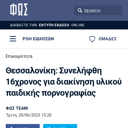
ΔΙΑΒΑΣΤΕ THN
ΕΝΤΥΠΗ ΕΚΔΟΣΗ
ONLINE
ΡΟΗ ΕΙΔΗΣΕΩΝ
ΟΜΑΔΕΣ
Ποδόσφαιρο
Επικαιρότητα
ΠΟΔΟΣΦΑΙΡΟ
ΜΠΑΣΚΕΤ
Θεσσαλονίκη: Συνελήφθη
Super League 1
Μπάσκετ
ΒΟΛΕΪ
ΠΟΛΟ
ΣΠΟΡ
16χρονος για διακίνηση υλικού
Ολυμπιακός
ΑΕΚ
ΠΑΟΚ
Super League 2
Ελλάδα
Ολυμπιακοί Αγώνες
παιδικής πορνογραφίας
AUTO-MOTO
PLUS
Γ Εθνική
Εθνική
Βόλεϊ
ΦΩΣ TEAM
Ελλάδα
EuroLeague
Πόλο
Παναθηναϊκός
Ατρόμητος
Πανιώνιος
Τρίτη, 20/06/2023 15:20
Champions League
ΝΒΑ
Τένις