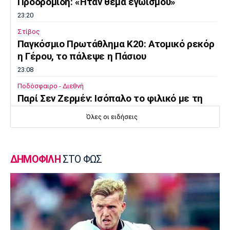
Προδρομίδη: «Ήταν θέμα εγωισμού»
23:20
Στίβος
Παγκόσμιο Πρωτάθλημα Κ20: Ατομικό ρεκόρ
η Γέρου, το πάλεψε η Πάσιου
23:08
Ποδόσφαιρο - Διεθνή
Παρί Σεν Ζερμέν: Ισόπαλο το φιλικό με τη
Μάντσεστερ Γιουνάιτεντ
Όλες οι ειδήσεις
22:55
Ποδόσφαιρο - Διεθνή
Σκωτία: «Δύο στα δύο» η Σεντ Μίρεν, πρώτη
ΔΗΜΟΦΙΛΗ
ΣΤΟ ΦΩΣ
νίκη για Νταντί
22:40
Επικαιρότητα
Τραγωδία στην Πάρο: Παιδί 4 ετών πνίγηκε
σε πισίνα