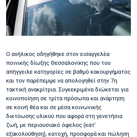
Μουσική
Στήλες
Πολιτισμός
Τραγούδια
Πρόγραμμα TV
Ιωνικός
Κηφισιά
Πανσερραϊκός
Cine Spot
Running
Ο ανήλικος οδηγήθηκε στον εισαγγελέα
Media
ποινικής δίωξης Θεσσαλονίκης που του
Μπαρτσελόνα
Ρεάλ
Ατλέτικο
απήγγειλε κατηγορίες σε βαθμό κακουργήματος
Μαδρίτης
Μαδρίτης
Παρασκήνιο
και τον παρέπεμψε να απολογηθεί στην 7η
τακτική ανακρίτρια. Συγκεκριμένα διώκεται για
κοινοποίηση σε τρίτα πρόσωπα και ανάρτηση
Μάντσεστερ
Τσέλσι
Άρσεναλ
σε κοινή θέα και σε μέσα κοινωνικής
Γιουνάιτεντ
δικτύωσης υλικού που αφορά στη γενετήσια
ζωή, με περιουσιακό όφελος (κατ’
εξακολούθηση), κατοχή, προσφορά και πώληση