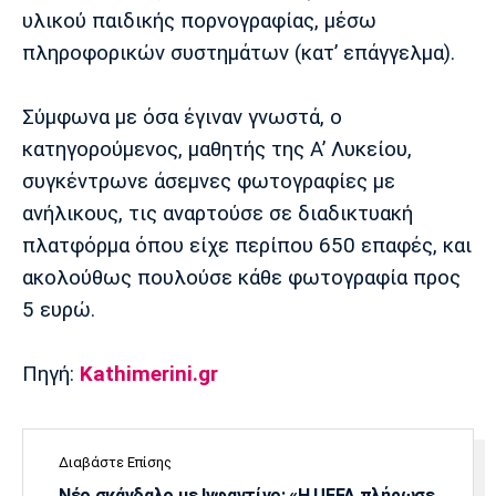
Λίβερπουλ
Μάντσεστερ
Γιουβέντους
υλικού παιδικής πορνογραφίας, μέσω
Σίτι
πληροφορικών συστημάτων (κατ’ επάγγελμα).
Σύμφωνα με όσα έγιναν γνωστά, ο
Ίντερ
Μίλαν
Μπάγερν
κατηγορούμενος, μαθητής της Α’ Λυκείου,
συγκέντρωνε άσεμνες φωτογραφίες με
ανήλικους, τις αναρτούσε σε διαδικτυακή
πλατφόρμα όπου είχε περίπου 650 επαφές, και
Μπορούσια
Παρί Σεν
Μαρσέιγ
ακολούθως πουλούσε κάθε φωτογραφία προς
Ντόρτμουντ
Ζερμέν
5 ευρώ.
Πηγή:
Kathimerini.gr
Μονακό
Ερυθρός
Τότεναμ
Αστέρας
Διαβάστε Επίσης
Νέο σκάνδαλο με Ινφαντίνο: «Η UEFA πλήρωσε