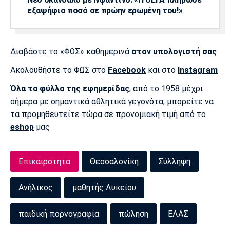
εξαψήφιο ποσό σε πρώην ερωμένη του!»
Πόρτο
Μπενφίκα
Διαβάστε το «ΦΩΣ» καθημερινά
στον υπολογιστή σας
Ακολουθήστε το ΦΩΣ στο
Facebook
και στο
Instagram
Όλα τα φύλλα της εφημερίδας
, από το 1958 μέχρι
σήμερα με σημαντικά αθλητικά γεγονότα, μπορείτε να
τα προμηθευτείτε τώρα σε προνομιακή τιμή από το
eshop
μας
Επικαιρότητα
Θεσσαλονίκη
Σύλληψη
Ανήλικος
μαθητής Λυκείου
παιδική πορνογραφία
πώληση
ΕΛΑΣ