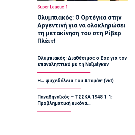
τη Σουηδία
Super League 1
12:35
Ολυμπιακός: Ο Ορτέγκα στην
Super League 1
Αργεντινή για να ολοκληρώσει
ΑΕΚ: Γνωστοποίησε την απόκτηση του
τη μετακίνηση του στη Ρίβερ
Βιτάλις
Πλέιτ!
12:20
Ποδόσφαιρο - Διεθνή
Επίσημο: Στην Παλέρμο ο Στρεφέτσα
Ολυμπιακός: Διαθέσιμος ο Έσε για τον
επαναληπτικό με τη Ναϊμέγκεν
12:05
Μπάσκετ Α1 Γυναικών
Αθηναϊκός: Παρελθόν η Ταμπάκου
Η… ψυχεδέλεια του Αταμάν! (vid)
11:50
Παναθηναϊκός – ΤΣΣΚΑ 1948 1-1:
EuroLeague
Προβληματική εικόνα…
Dubai BC: Πήρε τον Σενγκέλια
11:35
Στίβος
Παγκόσμιο Πρωτάθλημα Κ20: Ο
Κανοντζιάν δέκατος στον τελικό,