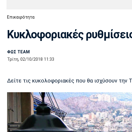
Διεθνή
EuroCup
Επικαιρότητα
Euro
Basket League
Απόλλων
Άρης
ΟΦΗ
Παναχαϊκή
Εθνικές Ομάδες
Α2 Μπάσκετ
Σμύρνης
Κυκλοφοριακές ρυθμίσεις
Κύπελλο
FIBA World Cup 2023
Διαιτησία
ΦΩΣ TEAM
Ποδόσφαιρο Γυναικών
Ιωνικός
Κηφισιά
Πανσερραϊκός
Τρίτη, 02/10/2018 11:33
Δείτε τις κυκολοφοριακές που θα ισχύσουν την 