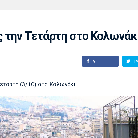
Χάντμπολ
Ηρακλής
Βόλος
Μπορούσια
Παρί Σεν
Ντόρτμουντ
Ζερμέν
 την Τετάρτη στο Κολωνάκ
Πόρτο
Μπενφίκα
9
T
Τετάρτη (3/10) στο Κολωνάκι.