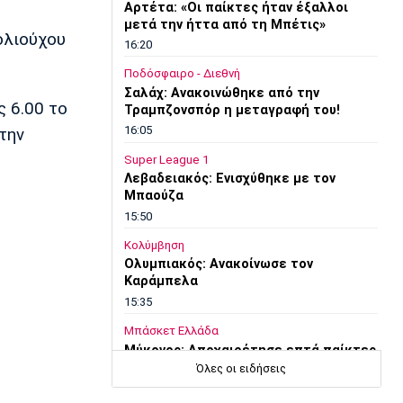
Αρτέτα: «Οι παίκτες ήταν έξαλλοι
μετά την ήττα από τη Μπέτις»
ολιούχου
16:20
Ποδόσφαιρο - Διεθνή
Σαλάχ: Ανακοινώθηκε από την
ς 6.00 το
Τραμπζονσπόρ η μεταγραφή του!
16:05
την
Super League 1
Λεβαδειακός: Ενισχύθηκε με τον
Μπαούζα
15:50
Κολύμβηση
Ολυμπιακός: Ανακοίνωσε τον
Καράμπελα
15:35
Μπάσκετ Ελλάδα
Μύκονος: Αποχαιρέτησε επτά παίκτες
Όλες οι ειδήσεις
15:20
Εθνικές Μπάσκετ