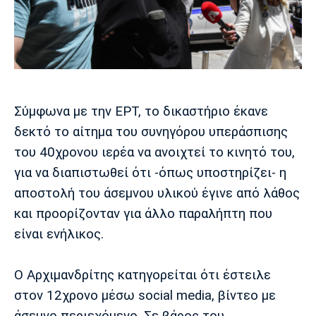
Μουσική
Στήλες
Πολιτισμός
Τραγούδια
Πρόγραμμα TV
Ιωνικός
Κηφισιά
Πανσερραϊκός
Cine Spot
Running
Σύμφωνα με την ΕΡΤ, το δικαστήριο έκανε
δεκτό το αίτημα του συνηγόρου υπεράσπισης
Media
του 40χρονου ιερέα να ανοιχτεί το κινητό του,
Μπαρτσελόνα
Ρεάλ
Ατλέτικο
Μαδρίτης
Μαδρίτης
για να διαπιστωθεί ότι -όπως υποστηρίζει- η
Παρασκήνιο
αποστολή του άσεμνου υλικού έγινε από λάθος
και προορίζονταν για άλλο παραλήπτη που
είναι ενήλικος.
Μάντσεστερ
Τσέλσι
Άρσεναλ
Γιουνάιτεντ
Ο Αρχιμανδρίτης κατηγορείται ότι έστειλε
στον 12χρονο μέσω social media, βίντεο με
άσεμνο περιεχόμενο. Σε βάρος του