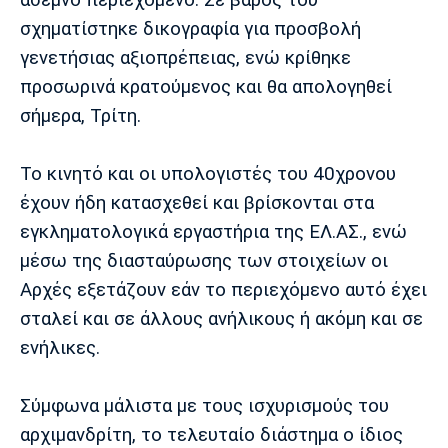
Λίβερπουλ
Μάντσεστερ
Γιουβέντους
Σίτι
σχηματίστηκε δικογραφία για προσβολή
γενετήσιας αξιοπρέπειας, ενώ κρίθηκε
προσωρινά κρατούμενος και θα απολογηθεί
σήμερα, Τρίτη.
Ίντερ
Μίλαν
Μπάγερν
Το κινητό και οι υπολογιστές του 40χρονου
έχουν ήδη κατασχεθεί και βρίσκονται στα
εγκληματολογικά εργαστήρια της ΕΛ.ΑΣ., ενώ
Μπορούσια
Παρί Σεν
Μαρσέιγ
Ντόρτμουντ
Ζερμέν
μέσω της διασταύρωσης των στοιχείων οι
Αρχές εξετάζουν εάν το περιεχόμενο αυτό έχει
σταλεί και σε άλλους ανήλικους ή ακόμη και σε
ενήλικες.
Μονακό
Ερυθρός
Τότεναμ
Αστέρας
Σύμφωνα μάλιστα με τους ισχυρισμούς του
αρχιμανδρίτη, το τελευταίο διάστημα ο ίδιος