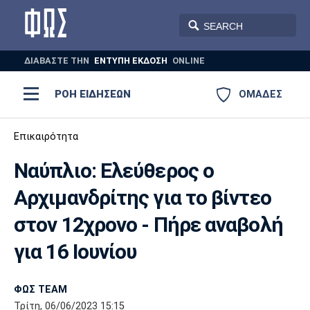
ΔΙΑΒΑΣΤΕ THN
ΕΝΤΥΠΗ ΕΚΔΟΣΗ
ONLINE
ΡΟΗ ΕΙΔΗΣΕΩΝ
ΟΜΑΔΕΣ
Ποδόσφαιρο
Επικαιρότητα
ΠΟΔΟΣΦΑΙΡΟ
ΜΠΑΣΚΕΤ
Ναύπλιο: Ελεύθερος ο
Super League 1
Μπάσκετ
ΒΟΛΕΪ
ΠΟΛΟ
ΣΠΟΡ
Αρχιμανδρίτης για τo βίντεο
Ολυμπιακός
ΑΕΚ
ΠΑΟΚ
Super League 2
Ελλάδα
Ολυμπιακοί Αγώνες
στον 12χρονο - Πήρε αναβολή
AUTO-MOTO
PLUS
Γ Εθνική
Εθνική
Βόλεϊ
για 16 Ιουνίου
Ελλάδα
EuroLeague
Πόλο
Παναθηναϊκός
Ατρόμητος
Πανιώνιος
ΦΩΣ TEAM
Τρίτη, 06/06/2023 15:15
Champions League
ΝΒΑ
Τένις