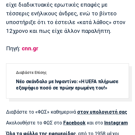
είχε διαδικτυακές ερωτικές επαφές με
Πόρτο
Μπενφίκα
τέσσερις ενήλικους άνδρες, ενώ το βίντεο
υποστήριξε ότι το έστειλε «κατά λάθος» στον
12χρονο και πως είχε άλλον παραλήπτη.
Πηγή:
cnn.gr
Διαβάστε Επίσης
Νέο σκάνδαλο με Ινφαντίνο: «Η UEFA πλήρωσε
εξαψήφιο ποσό σε πρώην ερωμένη του!»
Διαβάστε το «ΦΩΣ» καθημερινά
στον υπολογιστή σας
Ακολουθήστε το ΦΩΣ στο
Facebook
και στο
Instagram
Όλα τα φύλλα της εφημερίδας
, από το 1958 μέχρι