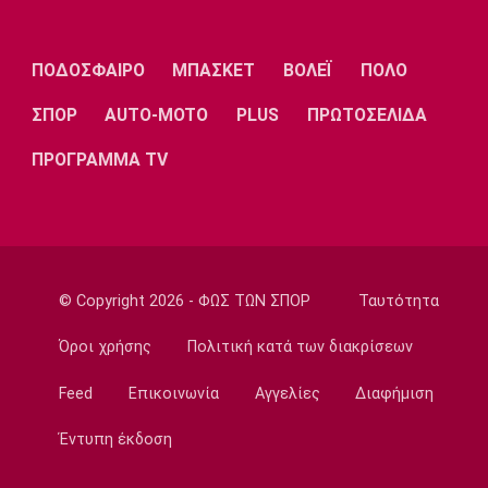
21:50
Βόλεϊ Α Γυναικών
ΠΟΔΟΣΦΑΙΡΟ
ΜΠΑΣΚΕΤ
ΒΟΛΕΪ
ΠΟΛΟ
Παραμένει στην Ελπίδα η Μπαλλογιάννη
ΣΠΟΡ
AUTO-MOTO
PLUS
ΠΡΩΤΟΣΕΛΙΔΑ
21:30
Super League 1
ΠΡΟΓΡΑΜΜΑ TV
Στο προσκήνιο για Τέιλορ οι Σέλτικ, Μάλαγα
και Μπέρνλι
21:15
Σπορ
Tα συγχαρητήρια του Ισίδωρου Κούβελου
© Copyright 2026 - ΦΩΣ ΤΩΝ ΣΠΟΡ
Ταυτότητα
στην Εβελυν Μητροπούλου
Όροι χρήσης
Πολιτική κατά των διακρίσεων
21:00
Ποδόσφαιρο - Διεθνή
Feed
Επικοινωνία
Αγγελίες
Διαφήμιση
Η Φενέρμπαχτσε κινείται για τον Λουκάκου
20:45
Έντυπη έκδοση
Ποδόσφαιρο - Διεθνή