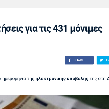
Χάντμπολ
Ηρακλής
Βόλος
Μπορούσια
Παρί Σεν
Ντόρτμουντ
Ζερμέν
ήσεις για τις 431 μόνιμες
Πόρτο
Μπενφίκα
SHARE
T
ν ημερομηνία της
ηλεκτρονικής υποβολής
της στη