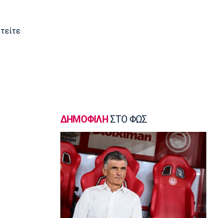
Εθνικές Μπάσκετ
Εθνική Νεανίδων: Το μεγάλο βήμα
υτείτε
περνά από τη Λιθουανία
14:30
Super League 1
Στον Παναιτωλικό και ο Μούσα
Ντζενεπό
14:20
EuroLeague
Τάις: «Ενθουσιασμένος που πάω στη
ΔΗΜΟΦΙΛΗ
ΣΤΟ ΦΩΣ
Μακάμπι»
14:10
Μπάσκετ Ελλάδα
Ολυμπιακός: Προετοιμάζεται
πυρετωδώς ο Ντόρσεϊ (vid)
14:00
Επικαιρότητα
Συνελήφθη στη Γερμανία 31χρονος με
Ευρωπαϊκό ένταλμα για τρεις