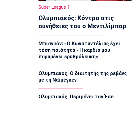
ανθρωποκτονίες στην Ελλάδα
Super League 1
13:50
Ολυμπιακός: Κόντρα στις
Super League 1
συνήθειες του ο Μεντιλίμπαρ
Στον Παναιτωλικό ο Μάρβελους
Νακάμπα
13:40
Μπιανκόν: «Ο Κωνσταντέλιας έχει
τόση ποιότητα - Η καρδιά μου
Μπάσκετ Ελλάδα
παραμένει ερυθρόλευκη»
Το Ελεγκτικό Συνέδριο ακύρωσε τον
διαγωνισμό για την ενεργειακή
αναβάθμιση του ΣΕΦ!
Ολυμπιακός: Ο διαιτητής της ρεβάνς
13:27
με τη Ναϊμέγκεν
Ποδόσφαιρο - Διεθνή
Ίντερ: «Δένει» για πάντα τον Ντιμάρκο
Ολυμπιακός: Περιμένει τον Έσε
13:20
Μπάσκετ
Στη Μπανταλόνα για ένα χρόνο ο
Μπούγκι Έλις
13:10