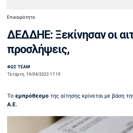
Διεθνή
EuroCup
Επικαιρότητα
Euro
Basket League
Απόλλων
Άρης
ΟΦΗ
Παναχαϊκή
Εθνικές Ομάδες
Α2 Μπάσκετ
Σμύρνης
ΔΕΔΔΗΕ: Ξεκίνησαν οι αιτ
Κύπελλο
FIBA World Cup 2023
Διαιτησία
προσλήψεις,
Ποδόσφαιρο Γυναικών
Ιωνικός
Κηφισιά
Πανσερραϊκός
ΦΩΣ TEAM
Τετάρτη, 19/04/2023 17:19
Το
εμπρόθεσμο
της αίτησης κρίνεται με βάση τη
Α.Ε.