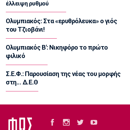
έλλειψη ρυθμού
«Παίρνει Ντίκμαν ο ΟΦΗ»
14:00
Ολυμπιακός: Στα «ερυθρόλευκα» ο γιός
Επικαιρότητα
του Τζιοβάνι!
Γαύδος: Επιχείρηση διάσωσης 31χρονης
τουρίστριας από δύσβατη περιοχή
13:50
Ολυμπιακός Β': Νικηφόρο το πρώτο
φιλικό
Ποδόσφαιρο - Διεθνή
Σιμεόνε για Άλβαρες: «Ο σύλλογος έχει
πάρει την απόφασή του»
Σ.Ε.Φ.: Παρουσίαση της νέας του μορφής
13:40
στη... Δ.Ε.Θ
Εθνικές Μπάσκετ
Μπάρλος: «Χάσαμε από δικά μας λάθη»
13:30
EuroLeague
«Παραμένει στη Βιλερμπάν ο Μπολομπόι»
13:20