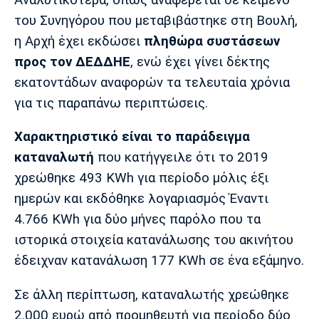
Λίβερπουλ
Μάντσεστερ
Γιουβέντους
Σίτι
του Συνηγόρου που μεταβιβάστηκε στη Βουλή,
η Αρχή έχει εκδώσει
πληθώρα συστάσεων
προς τον ΔΕΔΔΗΕ
, ενώ έχει γίνει δέκτης
εκατοντάδων αναφορών τα τελευταία χρόνια
Ίντερ
Μίλαν
Μπάγερν
για τις παραπάνω περιπτώσεις.
Χαρακτηριστικό είναι το παράδειγμα
καταναλωτή
που κατήγγειλε ότι το 2019
Μπορούσια
Παρί Σεν
Μαρσέιγ
χρεώθηκε 493 KWh για περίοδο μόλις έξι
Ντόρτμουντ
Ζερμέν
ημερών και εκδόθηκε λογαριασμός Έναντι
4.766 KWh για δύο μήνες παρόλο που τα
ιστορικά στοιχεία κατανάλωσης του ακινήτου
Μονακό
Ερυθρός
Τότεναμ
έδειχναν κατανάλωση 177 KWh σε ένα εξάμηνο.
Αστέρας
Σε άλλη περίπτωση, καταναλωτής χρεώθηκε
2.000 ευρώ από προμηθευτή για περίοδο δύο