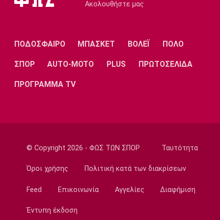
Ακολουθήστε μας
Τένις
Αποκλεισμός της Μαρίας Σάκκαρη από το
τουρνουά του Τορόντο
13:10
ΠΟΔΟΣΦΑΙΡΟ
ΜΠΑΣΚΕΤ
ΒΟΛΕΪ
ΠΟΛΟ
Εθνικές Μπάσκετ
ΣΠΟΡ
AUTO-MOTO
PLUS
ΠΡΩΤΟΣΕΛΙΔΑ
Ευρωμπάσκετ U16: Ελλάδα-Δανία απόψε για
την πρώτη θέση στον όμιλο
ΠΡΟΓΡΑΜΜΑ TV
13:00
Σπορ
Mε δύο αθλητές η Ελλάδα στο Παγκόσμιο
Πρωτάθλημα Ιππασίας
12:50
© Copyright 2026 - ΦΩΣ ΤΩΝ ΣΠΟΡ
Ταυτότητα
Super League 1
Όροι χρήσης
Πολιτική κατά των διακρίσεων
Ατρόμητος: Πρόβα τζενεράλε με
Λεβαδειακό
Feed
Επικοινωνία
Αγγελίες
Διαφήμιση
12:40
Έντυπη έκδοση
Super League 1