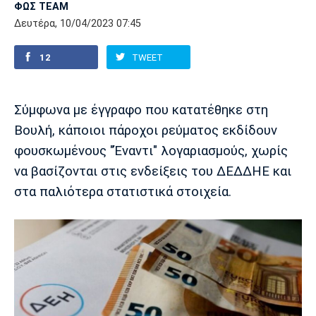
ΦΩΣ TEAM
Δευτέρα, 10/04/2023 07:45
Europa League
Α Γυναικών
Σπορ
Αστέρας
ΠΑΣ Γιάννινα
Λεβαδειακός
Τρίπολης
12
TWEET
Conference League
Champions League
Στίβος
Auto-Moto
Διεθνή
Κύπελλο
Γυμναστική
Αυτοκίνητο
Tech
Σύμφωνα με έγγραφο που κατατέθηκε στη
Παναιτωλικός
Λαμία
ΑΕΛ
Βουλή, κάποιοι πάροχοι ρεύματος εκδίδουν
Euro
EuroCup
Κολύμβηση
Formula 1
Gaming
Plus
φουσκωμένους "Έναντι" λογαριασμούς, χωρίς
να βασίζονται στις ενδείξεις του ΔΕΔΔΗΕ και
Εθνικές Ομάδες
Basket League
Χάντμπολ
Μοτοσυκλέτα
Gadgets
Θέατρο
Blogs
στα παλιότερα στατιστικά στοιχεία.
Κύπελλο
Α2 Μπάσκετ
Smartphones
Σινεμά
Η Εφημερίδα
Απόλλων
Άρης
ΟΦΗ
Σμύρνης
Διαιτησία
FIBA World Cup 2023
Ευ ζην
Πρωτοσέλιδα
Ποδόσφαιρο Γυναικών
Βιβλίο
Έντυπη έκδοση
Παναχαϊκή
Ηρακλής
Βόλος