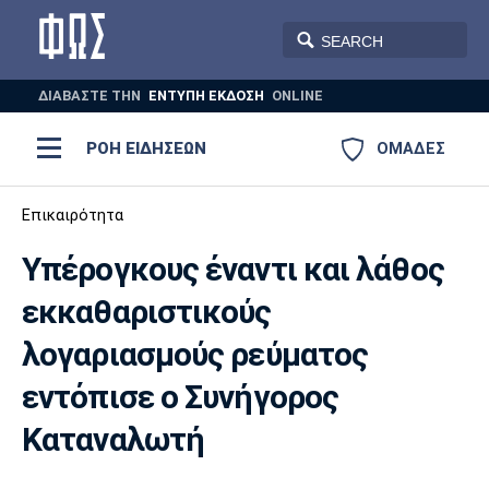
ΔΙΑΒΑΣΤΕ THN
ΕΝΤΥΠΗ ΕΚΔΟΣΗ
ONLINE
ΡΟΗ ΕΙΔΗΣΕΩΝ
ΟΜΑΔΕΣ
Ποδόσφαιρο
Επικαιρότητα
ΠΟΔΟΣΦΑΙΡΟ
ΜΠΑΣΚΕΤ
Υπέρογκους έναντι και λάθος
Super League 1
Μπάσκετ
ΒΟΛΕΪ
ΠΟΛΟ
ΣΠΟΡ
εκκαθαριστικούς
Ολυμπιακός
ΑΕΚ
ΠΑΟΚ
Super League 2
Ελλάδα
Ολυμπιακοί Αγώνες
λογαριασμούς ρεύματος
AUTO-MOTO
PLUS
Γ Εθνική
Εθνική
Βόλεϊ
εντόπισε ο Συνήγορος
Καταναλωτή
Ελλάδα
EuroLeague
Πόλο
Παναθηναϊκός
Ατρόμητος
Πανιώνιος
Champions League
ΝΒΑ
Τένις