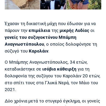
Μουσική
Στήλες
Πολιτισμός
Τραγούδια
Πρόγραμμα TV
Ιωνικός
Κηφισιά
Πανσερραϊκός
Έχασαν τη δικαστική μάχη που έδωσαν για να
Cine Spot
πάρουν την
επιμέλεια
της
μικρής Λυδίας
οι
Running
γονείς του συζυγοκτόνου
Μπάμπη
Αναγνωστόπουλου
, o οποίος δολοφόνησε τη
Media
σύζυγό του
Καρολάιν
.
Μπαρτσελόνα
Ρεάλ
Ατλέτικο
Μαδρίτης
Μαδρίτης
Παρασκήνιο
Ο Μπάμπης Αναγνωστόπουλος, 34 ετών,
καταδικάστηκε σε
ισόβια κάθειρξη
για τη
δολοφονία της συζύγου του Καρολάιν 20 ετών,
Μάντσεστερ
Τσέλσι
Άρσεναλ
στο σπίτι τους στα Γλυκά Νερά, τον Μάιο του
Γιουνάιτεντ
2021.
Δύο χρόνια μετά το στυγερό έγκλημα, οι γονείς