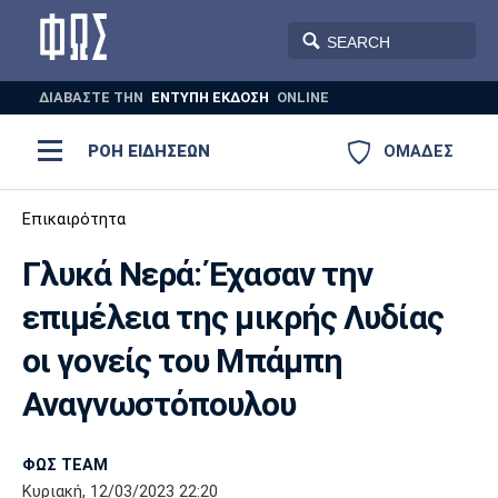
ΔΙΑΒΑΣΤΕ THN
ΕΝΤΥΠΗ ΕΚΔΟΣΗ
ONLINE
ΡΟΗ ΕΙΔΗΣΕΩΝ
ΟΜΑΔΕΣ
Ποδόσφαιρο
Επικαιρότητα
ΠΟΔΟΣΦΑΙΡΟ
ΜΠΑΣΚΕΤ
Γλυκά Νερά: Έχασαν την
Super League 1
Μπάσκετ
ΒΟΛΕΪ
ΠΟΛΟ
ΣΠΟΡ
επιμέλεια της μικρής Λυδίας
Ολυμπιακός
ΑΕΚ
ΠΑΟΚ
Super League 2
Ελλάδα
Ολυμπιακοί Αγώνες
οι γονείς του Μπάμπη
AUTO-MOTO
PLUS
Γ Εθνική
Εθνική
Βόλεϊ
Αναγνωστόπουλου
Ελλάδα
EuroLeague
Πόλο
Παναθηναϊκός
Ατρόμητος
Πανιώνιος
ΦΩΣ TEAM
Κυριακή, 12/03/2023 22:20
Champions League
ΝΒΑ
Τένις