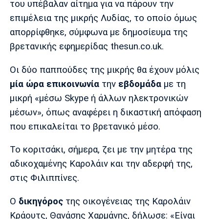
του υπέβαλαν αίτημα για να πάρουν την
Λίβερπουλ
Μάντσεστερ
Γιουβέντους
Σίτι
επιμέλεια της μικρής Λυδίας, το οποίο όμως
απορρίφθηκε, σύμφωνα με δημοσίευμα της
βρετανικής εφημερίδας thesun.co.uk.
Ίντερ
Μίλαν
Μπάγερν
Οι δύο παππούδες της μικρής θα έχουν μόλις
μία ώρα επικοινωνία
την
εβδομάδα
με τη
μικρή «μέσω Skype ή άλλων ηλεκτρονικών
μέσων», όπως αναφέρει η δικαστική απόφαση
Μπορούσια
Παρί Σεν
Μαρσέιγ
που επικαλείται το βρετανικό μέσο.
Ντόρτμουντ
Ζερμέν
Το κοριτσάκι, σήμερα, ζει με την μητέρα της
αδικοχαμένης Καρολάιν και την αδερφή της,
Μονακό
Ερυθρός
Τότεναμ
στις Φιλιππίνες.
Αστέρας
Ο
δικηγόρος
της οικογένειας της Καρολάιν
Κράουτς, Θανάσης Χαρμάνης, δήλωσε: «Είναι