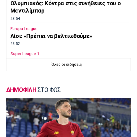
Ολυμπιακός: Κόντρα στις συνήθειες του ο
Μεντιλίμπαρ
23:54
Europa League
Λίσι: «Πρέπει να βελτιωθούμε»
23:52
Super League 1
Επιστρέφει αύριο στη Θεσσαλονίκη ο
Όλες οι ειδήσεις
Ηρακλής
23:50
Μπάσκετ Ελλάδα
ΔΗΜΟΦΙΛΗ
ΣΤΟ ΦΩΣ
Επίσημα στον Άρη ο Άνταμ Μοκόκα
23:35
Europa League
Μπρούνο: «Δουλέψαμε καλά στην άμυνα»
23:32
Ποδόσφαιρο - Διεθνή