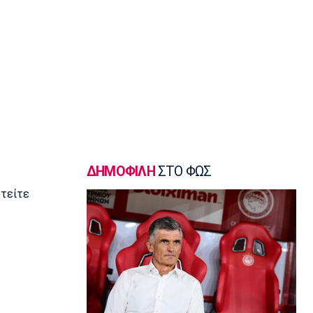
18:45
Εθνικές Μπάσκετ
Χωρίς παίκτη από το ΝΒΑ και μόλις
δύο από τη Euroleague η αποστολή
της Λιθουανίας
18:30
Μπάσκετ Ελλάδα
Μοκόκα: «Να χτίσουμε κάτι μεγάλο -
Ασύγκριτη η ενέργεια που θα βγάλω»
18:15
ΔΗΜΟΦΙΛΗ
ΣΤΟ ΦΩΣ
Εθνικές Μπάσκετ
Ισπανία - Ελλάδα 96-86: Ήττα στην
υτείτε
πρεμιέρα του Ευrobasket U16
18:04
Ποδόσφαιρο - Διεθνή
Η Νορβηγία καλεί τον Ινφαντίνο να
παραιτηθεί
18:00
Super League 1