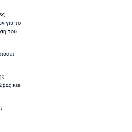
Καβελίδη: «Η Εθνική Νεανίδων είναι
οικογένεια, να απολαύσουμε τη
ες
στιγμή» (pics)
ν για το
19:45
ήση του
Εθνικές Μπάσκετ
Σκαλωμένος: «Θέλουμε ένα γεμάτο
γήπεδο να μας στηρίξει»
19:30
ριάσει
Μπάσκετ Ελλάδα
Παραμένει στο Περιστέρι ο Ιτούνας
19:15
ης
Μπάσκετ Ελλάδα
ώρας και
Στουρνάρας: «Αρχικός στόχος της
Ασπίδας η είσοδος στα play-offs»
19:00
ι
Super League 1
Παναθηναϊκός: Επαγγελματικά
συμβόλαια σε έξι παίκτες της
ακαδημίας