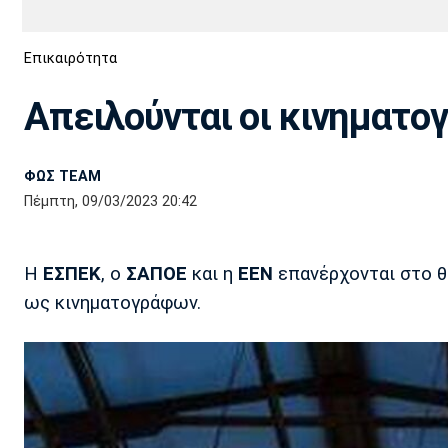
Διεθνή
EuroCup
Επικαιρότητα
Euro
Basket League
Απόλλων
Άρης
ΟΦΗ
Παναχαϊκή
Εθνικές Ομάδες
Α2 Μπάσκετ
Σμύρνης
Απειλούνται οι κινηματογ
Κύπελλο
FIBA World Cup 2023
Διαιτησία
ΦΩΣ TEAM
Ποδόσφαιρο Γυναικών
Ιωνικός
Κηφισιά
Πανσερραϊκός
Πέμπτη, 09/03/2023 20:42
Η
ΕΣΠΕΚ
, ο
ΣΑΠΟΕ
και η
ΕΕΝ
επανέρχονται στο θ
ως κινηματογράφων.