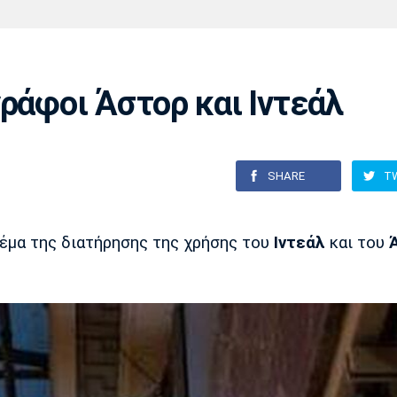
Χάντμπολ
Ηρακλής
Βόλος
Μπορούσια
Παρί Σεν
Ντόρτμουντ
Ζερμέν
ράφοι Άστορ και Ιντεάλ
Πόρτο
Μπενφίκα
SHARE
T
έμα της διατήρησης της χρήσης του
Ιντεάλ
και του