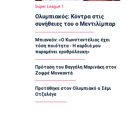
Ολυμπιακός: Στα «ερυθρόλευκα» ο
Super League 1
γιός του Τζιοβάνι!
Ολυμπιακός: Κόντρα στις
17:56
συνήθειες του ο Μεντιλίμπαρ
Super League 2
Στον Πανσερραϊκό ο Μπίτζιος
17:45
Μπιανκόν: «Ο Κωνσταντέλιας έχει
τόση ποιότητα - Η καρδιά μου
Super League 1
παραμένει ερυθρόλευκη»
Γιαννούλης: «Δεν βλέπω την... ώρα να
παίξω» (vid)
17:30
Πρόταση του Βαγγέλη Μαρινάκη στον
Ζοφρέ Μονκαντά
Βόλεϊ Ευρώπη
Φιλική ήττα της Εθνικής γυναικών από
την Ιταλία
Προτάθηκε στον Ολυμπιακό ο Σέμι
17:15
Οτζελέγε
Σπορ
Ιστιοπλοΐα: Αναβλήθηκαν οι χθεσινές
κούρσες στο Παγκόσμιο ILCA4 Youth
λόγω του πολύ δυνατού αέρα
17:00