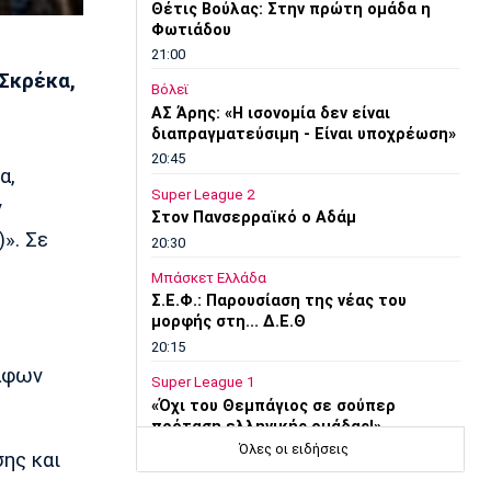
Θέτις Βούλας: Στην πρώτη ομάδα η
Φωτιάδου
21:00
Σκρέκα,
Βόλεϊ
ΑΣ Άρης: «Η ισονομία δεν είναι
διαπραγματεύσιμη - Είναι υποχρέωση»
20:45
α,
Super League 2
ν
Στον Πανσερραϊκό ο Αδάμ
». Σε
20:30
Μπάσκετ Ελλάδα
Σ.Ε.Φ.: Παρουσίαση της νέας του
μορφής στη... Δ.Ε.Θ
20:15
ράφων
Super League 1
«Όχι του Θεμπάγιος σε σούπερ
πρόταση ελληνικής ομάδας!»
Όλες οι ειδήσεις
20:00
σης και
Εθνικές Μπάσκετ