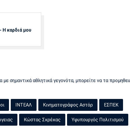
 Η καρδιά μου
ρα με σημαντικά αθλητικά γεγονότα, μπορείτε να τα προμηθε
οι
ΙΝΤΕΑΛ
Κινηματογράφος Αστόρ
ΕΣΠΕΚ
ργειας
Κώστας Σκρέκας
Υφυπουργός Πολιτισμού