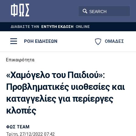
ΔΙΑΒΑΣΤΕ THN
ΕΝΤΥΠΗ ΕΚΔΟΣΗ
ONLINE
ΡΟΗ ΕΙΔΗΣΕΩΝ
ΟΜΑΔΕΣ
Ποδόσφαιρο
Επικαιρότητα
ΠΟΔΟΣΦΑΙΡΟ
ΜΠΑΣΚΕΤ
«Χαμόγελο του Παιδιού»:
Super League 1
Μπάσκετ
ΒΟΛΕΪ
ΠΟΛΟ
ΣΠΟΡ
Προβληματικές υιοθεσίες και
Ολυμπιακός
ΑΕΚ
ΠΑΟΚ
Super League 2
Ελλάδα
Ολυμπιακοί Αγώνες
καταγγελίες για περίεργες
AUTO-MOTO
PLUS
Γ Εθνική
Εθνική
Βόλεϊ
κλοπές
Ελλάδα
EuroLeague
Πόλο
Παναθηναϊκός
Ατρόμητος
Πανιώνιος
ΦΩΣ TEAM
Τρίτη, 27/12/2022 07:42
Champions League
ΝΒΑ
Τένις