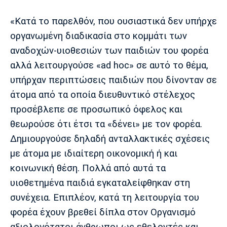
Μουσική
Στήλες
«Κατά το παρελθόν, που ουσιαστικά δεν υπήρχε
Πολιτισμός
Τραγούδια
Πρόγραμμα TV
οργανωμένη διαδικασία στο κομμάτι των
Ιωνικός
Κηφισιά
Πανσερραϊκός
αναδοχών-υιοθεσιών των παιδιών του φορέα
Cine Spot
αλλά λειτουργούσε «ad hoc» σε αυτό το θέμα,
Running
υπήρχαν περιπτώσεις παιδιών που δίνονταν σε
άτομα από τα οποία διευθυντικό στέλεχος
Media
προσέβλεπε σε προσωπικό όφελος και
Μπαρτσελόνα
Ρεάλ
Ατλέτικο
Μαδρίτης
Μαδρίτης
θεωρούσε ότι έτσι τα «δένει» με τον φορέα.
Παρασκήνιο
Δημιουργούσε δηλαδή ανταλλακτικές σχέσεις
με άτομα με ιδιαίτερη οικονομική ή και
κοινωνική θέση. Πολλά από αυτά τα
Μάντσεστερ
Τσέλσι
Άρσεναλ
Γιουνάιτεντ
υιοθετημένα παιδιά εγκαταλείφθηκαν στη
συνέχεια. Επιπλέον, κατά τη λειτουργία του
φορέα έχουν βρεθεί δίπλα στον Οργανισμό
αξιολογότατοι άνθρωποι ως εθελοντές και