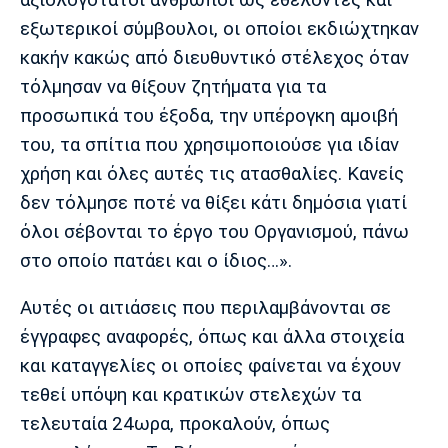
Λίβερπουλ
Μάντσεστερ
Γιουβέντους
Σίτι
εξωτερικοί σύμβουλοι, οι οποίοι εκδιώχτηκαν
κακήν κακώς από διευθυντικό στέλεχος όταν
τόλμησαν να θίξουν ζητήματα για τα
προσωπικά του έξοδα, την υπέρογκη αμοιβή
Ίντερ
Μίλαν
Μπάγερν
του, τα σπίτια που χρησιμοποιούσε για ιδίαν
χρήση και όλες αυτές τις ατασθαλίες. Κανείς
δεν τόλμησε ποτέ να θίξει κάτι δημόσια γιατί
όλοι σέβονται το έργο του Οργανισμού, πάνω
Μπορούσια
Παρί Σεν
Μαρσέιγ
Ντόρτμουντ
Ζερμέν
στο οποίο πατάει και ο ίδιος…».
Αυτές οι αιτιάσεις που περιλαμβάνονται σε
έγγραφες αναφορές, όπως και άλλα στοιχεία
Μονακό
Ερυθρός
Τότεναμ
και καταγγελίες οι οποίες φαίνεται να έχουν
Αστέρας
τεθεί υπόψη και κρατικών στελεχών τα
τελευταία 24ωρα, προκαλούν, όπως