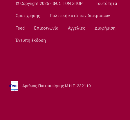
© Copyright 2026 - ΦΩΣ ΤΩΝ ΣΠΟΡ
Ταυτότητα
Ποδόσφαιρο - Διεθνή
Συνεχίζει στο MLS ο Σέρχι Ρομπέρτο
Όροι χρήσης
Πολιτική κατά των διακρίσεων
23:22
Feed
Επικοινωνία
Αγγελίες
Διαφήμιση
Στίβος
Παγκόσμιο Πρωτάθλημα Κ20: Έκτη θέση για
Έντυπη έκδοση
την Ραφαηλίδου στον τελικό της
σφαιροβολίας
23:11
Super League 2
Διπλή ενίσχυση για την ΑΕΛ
23:00
Αριθμός Πιστοποίησης Μ.Η.Τ. 232110
Ποδόσφαιρο - Διεθνή
Πυραυλική επίθεση της Ρωσίας στο γήπεδο
της Τσερνομόρετς
22:58
EuroLeague
Ενδιαφέρον της Μάλαγα για Μπόλομποϊ