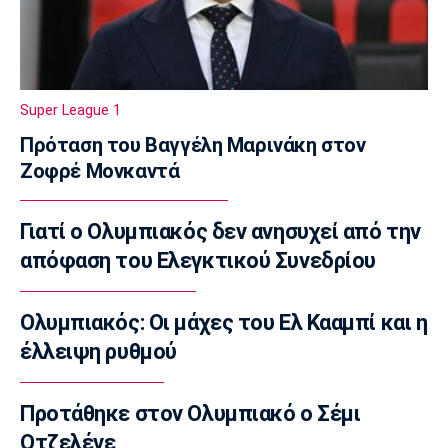
ένιωσα τόσο περήφανος»
07:30
Τηλεόραση
Τηλεόραση: Οι αθλητικές μεταδόσεις του
Super League 1
Σαββάτου (8/8)
07:20
Πρόταση του Βαγγέλη Μαρινάκη στον
Ζοφρέ Μονκαντά
Επικαιρότητα
Καιρός: Άνοδος της θερμοκρασίας
07:10
Γιατί ο Ολυμπιακός δεν ανησυχεί από την
Επικαιρότητα
απόφαση του Ελεγκτικού Συνεδρίου
Εορτολόγιο: Ποιοι γιορτάζουν σήμερα
Σάββατο 8 Αυγούστου
Ολυμπιακός: Οι μάχες του Ελ Κααμπί και η
07:00
έλλειψη ρυθμού
Ποδόσφαιρο - Διεθνή
Φιορεντίνα: Πήρε δανεικό τον
Μασταντουόνο
Προτάθηκε στον Ολυμπιακό ο Σέμι
23:57
Οτζελέγε