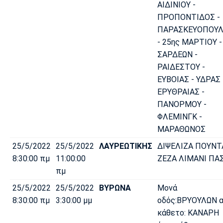
ΑΙΔΙΝΙΟΥ -
Λίβερπουλ
Μάντσεστερ
Γιουβέντους
Σίτι
ΠΡΟΠΟΝΤΙΔΟΣ -
ΠΑΡΑΣΚΕΥΟΠΟΥ
- 25ης ΜΑΡΤΙΟΥ -
ΣΑΡΔΕΩΝ -
Ίντερ
Μίλαν
Μπάγερν
ΡΑΙΔΕΣΤΟΥ -
ΕΥΒΟΙΑΣ - ΥΔΡΑΣ 
ΕΡΥΘΡΑΙΑΣ -
ΠΑΝΟΡΜΟΥ -
ΦΛΕΜΙΝΓΚ -
Μπορούσια
Παρί Σεν
Μαρσέιγ
Ντόρτμουντ
Ζερμέν
ΜΑΡΑΘΩΝΟΣ
25/5/2022
25/5/2022
ΛΑΥΡΕΩΤΙΚΗΣ
ΔΙΨΕΛΙΖΑ ΠΟΥΝΤ
8:30:00 πμ
11:00:00
ΖΕΖΑ ΛΙΜΑΝΙ ΠΑ
πμ
Μονακό
Ερυθρός
Τότεναμ
Αστέρας
25/5/2022
25/5/2022
ΒΥΡΩΝΑ
Μονά
8:30:00 πμ
3:30:00 μμ
οδός:ΒΡΥΟΥΛΩΝ 
κάθετο: ΚΑΝΑΡΗ