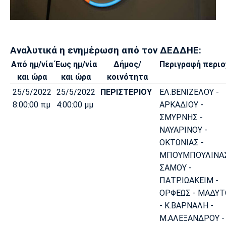
Μουσική
Στήλες
Πολιτισμός
Τραγούδια
Πρόγραμμα TV
Ιωνικός
Κηφισιά
Πανσερραϊκός
Αναλυτικά η ενημέρωση από τον ΔΕΔΔΗΕ:
Cine Spot
Από ημ/νία
Έως ημ/νία
Δήμος/
Περιγραφή περιο
Running
και ώρα
και ώρα
κοινότητα
25/5/2022
25/5/2022
ΠΕΡΙΣΤΕΡΙΟΥ
ΕΛ.ΒΕΝΙΖΕΛΟΥ -
Media
8:00:00 πμ
4:00:00 μμ
ΑΡΚΑΔΙΟΥ -
Μπαρτσελόνα
Ρεάλ
Ατλέτικο
ΣΜΥΡΝΗΣ -
Μαδρίτης
Μαδρίτης
Παρασκήνιο
ΝΑΥΑΡΙΝΟΥ -
ΟΚΤΩΝΙΑΣ -
ΜΠΟΥΜΠΟΥΛΙΝΑΣ
ΣΑΜΟΥ -
Μάντσεστερ
Τσέλσι
Άρσεναλ
ΠΑΤΡ.ΙΩΑΚΕΙΜ -
Γιουνάιτεντ
ΟΡΦΕΩΣ - ΜΑΔΥΤ
- Κ.ΒΑΡΝΑΛΗ -
Μ.ΑΛΕΞΑΝΔΡΟΥ -