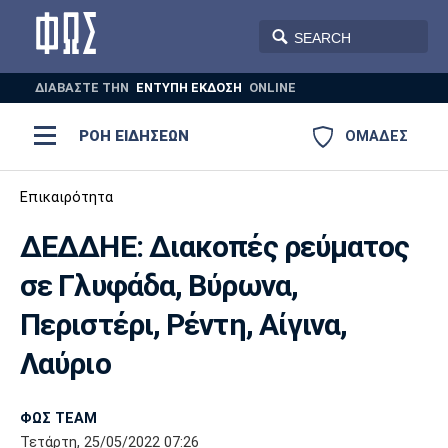
ΔΙΑΒΑΣΤΕ THN
ΕΝΤΥΠΗ ΕΚΔΟΣΗ
ONLINE
ΡΟΗ ΕΙΔΗΣΕΩΝ
ΟΜΑΔΕΣ
Ποδόσφαιρο
Επικαιρότητα
ΠΟΔΟΣΦΑΙΡΟ
ΜΠΑΣΚΕΤ
ΔΕΔΔΗΕ: Διακοπές ρεύματος
Super League 1
Μπάσκετ
ΒΟΛΕΪ
ΠΟΛΟ
ΣΠΟΡ
σε Γλυφάδα, Βύρωνα,
Ολυμπιακός
ΑΕΚ
ΠΑΟΚ
Super League 2
Ελλάδα
Ολυμπιακοί Αγώνες
Περιστέρι, Ρέντη, Αίγινα,
AUTO-MOTO
PLUS
Γ Εθνική
Εθνική
Βόλεϊ
Λαύριο
Ελλάδα
EuroLeague
Πόλο
Παναθηναϊκός
Ατρόμητος
Πανιώνιος
ΦΩΣ TEAM
Τετάρτη, 25/05/2022 07:26
Champions League
ΝΒΑ
Τένις