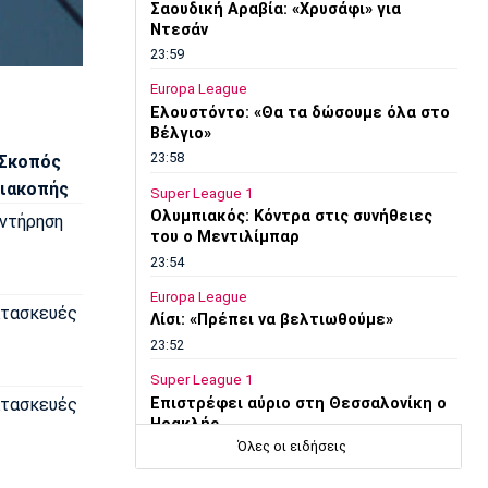
Σαουδική Αραβία: «Χρυσάφι» για
Ντεσάν
23:59
Europa League
Ελουστόντο: «Θα τα δώσουμε όλα στο
Βέλγιο»
23:58
Σκοπός
ιακοπής
Super League 1
Ολυμπιακός: Κόντρα στις συνήθειες
ντήρηση
του ο Μεντιλίμπαρ
23:54
Europa League
τασκευές
Λίσι: «Πρέπει να βελτιωθούμε»
23:52
Super League 1
τασκευές
Επιστρέφει αύριο στη Θεσσαλονίκη ο
Ηρακλής
Όλες οι ειδήσεις
23:50
Μπάσκετ Ελλάδα