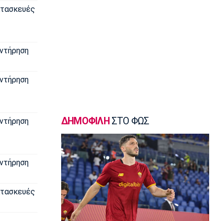
Γ Εθνική
τασκευές
«Πακέτο» στον Απόλλωνα Σμύρνης
23:05
Super League 1
ντήρηση
Λεβαδειακός - Παναιτωλικός 1-0:
Φιλική νίκη οι Βοιωτοί επί των
«καναρινιών»
ντήρηση
22:50
Europa League
ΠΑΟΚ-Άντερλεχτ 0-1: Πλήρωσε ακριβά
ένα λάθος (hls)
ΔΗΜΟΦΙΛΗ
ΣΤΟ ΦΩΣ
ντήρηση
22:44
Ποδόσφαιρο - Διεθνή
Ρεάλ Μαδρίτης: Ανανέωσε τον
ντήρηση
Βινίσιους ως το 2032!
22:35
τασκευές
Ποδόσφαιρο - Διεθνή
Επίσημα στη Ρεάλ Μαδρίτης ο
Ντιομαντέ