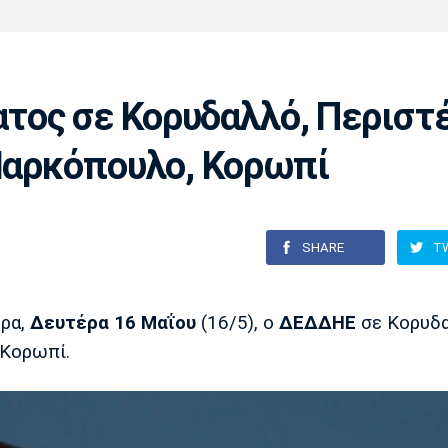
Χάντμπολ
Ηρακλής
Βόλος
Μπορούσια
Παρί Σεν
Ντόρτμουντ
Ζερμέν
ος σε Κορυδαλλό, Περιστέ
 Μαρκόπουλο, Κορωπί
Πόρτο
Μπενφίκα
SHARE
T
ερα,
Δευτέρα 16 Μαΐου
(16/5), ο
ΔΕΔΔΗΕ
σε Κορυδα
 Κορωπί.