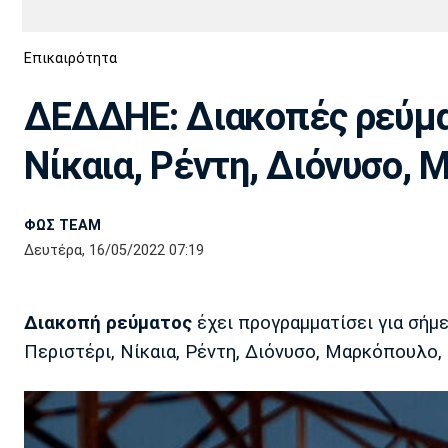
Διεθνή
EuroCup
Επικαιρότητα
Euro
Basket League
Απόλλων
Άρης
ΟΦΗ
Παναχαϊκή
Εθνικές Ομάδες
Α2 Μπάσκετ
Σμύρνης
ΔΕΔΔΗΕ: Διακοπές ρεύματ
Κύπελλο
FIBA World Cup 2023
Διαιτησία
Νίκαια, Ρέντη, Διόνυσο,
Ποδόσφαιρο Γυναικών
Ιωνικός
Κηφισιά
Πανσερραϊκός
ΦΩΣ TEAM
Δευτέρα, 16/05/2022 07:19
Διακοπή ρεύματος
έχει προγραμματίσει για σήμ
Περιστέρι, Νίκαια, Ρέντη, Διόνυσο, Μαρκόπουλο,