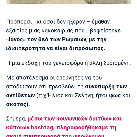
Μουσική
Στήλες
Πολιτισμός
Τραγούδια
Πρόγραμμα TV
Πρόπερσι - κι όσοι δεν ήξεραν – έμαθαν,
Ιωνικός
Κηφισιά
Πανσερραϊκός
εξαιτίας μιας κακοκαιρίας που... βαφτίστηκε
Cine Spot
«Ιανός» τον θεό των Ρωμαίων, με την
Running
ιδιαιτερότητα να είναι διπρόσωπος.
Media
Η μία εκδοχή του γενειοφόρα ή άλλη ξυρισμένη.
Μπαρτσελόνα
Ρεάλ
Ατλέτικο
Μαδρίτης
Μαδρίτης
Παρασκήνιο
Με αποτέλεσμα οι ερευνητές να του
αποδώσουν ότι πρεσβεύει τη
συνύπαρξη των
αντίθετων
(π.χ Ήλιος και Σελήνη, ήτοι
φως
και
σκότος).
Μάντσεστερ
Τσέλσι
Άρσεναλ
Γιουνάιτεντ
Σήμερα,
μέσω των
κοινωνικών δικτύων
και
κάποιων
hashtag,
πληροφορήθηκαμε τη
σκαιά συμπεριφορά του φερώνυμου