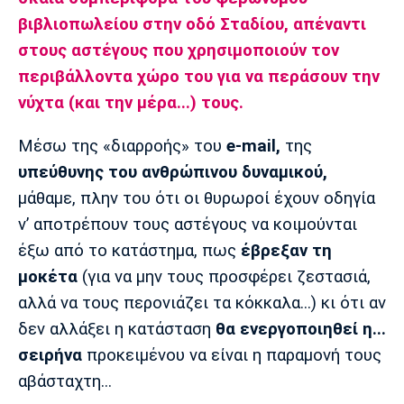
Λίβερπουλ
Μάντσεστερ
Γιουβέντους
βιβλιοπωλείου στην οδό Σταδίου,
απέναντι
Σίτι
στους αστέγους που χρησιμοποιούν τον
περιβάλλοντα χώρο του για να περάσουν την
νύχτα (και την μέρα...) τους.
Ίντερ
Μίλαν
Μπάγερν
Μέσω της «διαρροής» του
e-mail,
της
υπεύθυνης του ανθρώπινου δυναμικού,
μάθαμε, πλην του ότι οι θυρωροί έχουν οδηγία
Μπορούσια
Παρί Σεν
Μαρσέιγ
ν’ αποτρέπουν τους αστέγους να κοιμούνται
Ντόρτμουντ
Ζερμέν
έξω από το κατάστημα, πως
έβρεξαν τη
μοκέτα
(για να μην τους προσφέρει ζεστασιά,
αλλά να τους περονιάζει τα κόκκαλα...) κι ότι αν
Μονακό
Ερυθρός
Τότεναμ
δεν αλλάξει η κατάσταση
θα ενεργοποιηθεί η...
Αστέρας
σειρήνα
προκειμένου να είναι η παραμονή τους
αβάσταχτη...