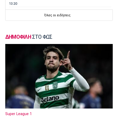
13:20
Μπάσκετ Ελλάδα
Όλες οι ειδήσεις
Επέστρεψε στο Περιστέρι ο Γκιουζέλης
13:10
Ποδόσφαιρο - Διεθνή
ΔΗΜΟΦΙΛΗ
ΣΤΟ ΦΩΣ
Μουρίνιο: «Είχα συμφωνήσει με τη
Γιουνάιτεντ για να διαδεχτώ τον
Φέργκιουσον»
13:00
Επικαιρότητα
Πύρινη λαίλαπα στον Κουβαρά Αττικής
12:50
Europa League
Βίτορ Μπρούνο: «Μεγάλη πρόκληση για εμάς
η ρεβάνς με τον ΠΑΟΚ»
12:40
Super League 1
Μπάσκετ Ελλάδα