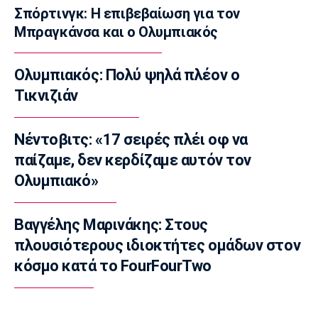
Σπόρτινγκ: Η επιβεβαίωση για τον
Στην Καρδίτσα ο Τζόρνταν ΜακΡέι
Μπραγκάνσα και ο Ολυμπιακός
12:30
Super League 1
Ολυμπιακός: Πολύ ψηλά πλέον ο
Βόλος: Σέντρα στο τουρνουά φιλανθρωπικού
χαρακτήρα
Τικνιζιάν
12:20
Ποδόσφαιρο - Διεθνή
Νέντοβιτς: «17 σειρές πλέι οφ να
Ιραόλα: «Δεν μπορούμε να διατηρήσουμε το
παίζαμε, δεν κερδίζαμε αυτόν τον
επίπεδο που θέλουμε»
Ολυμπιακό»
12:10
Super League 1
Βαγγέλης Μαρινάκης: Στους
Πρόταση του Ολυμπιακού στην Τουλούζ για
τον Κρίστιαν Κάσερες
πλουσιότερους ιδιοκτήτες ομάδων στον
12:00
κόσμο κατά το FourFourTwo
Σπορ
Πινγκ Πονγκ: Οι νέες θέσεις των Ελλήνων
αθλητών στο ranking της ETTU