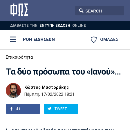
ΔΙΑΒΑΣΤΕ THN
ΕΝΤΥΠΗ ΕΚΔΟΣΗ
ONLINE
ΡΟΗ ΕΙΔΗΣΕΩΝ
ΟΜΑΔΕΣ
Ποδόσφαιρο
Επικαιρότητα
ΠΟΔΟΣΦΑΙΡΟ
ΜΠΑΣΚΕΤ
Τα δύο πρόσωπα του «Ιανού»...
Super League 1
Μπάσκετ
ΒΟΛΕΪ
ΠΟΛΟ
ΣΠΟΡ
Ολυμπιακός
ΑΕΚ
ΠΑΟΚ
Super League 2
Ελλάδα
Ολυμπιακοί Αγώνες
Κώστας Μαστοράκης
Πέμπτη, 17/02/2022 18:21
AUTO-MOTO
PLUS
Γ Εθνική
Εθνική
Βόλεϊ
41
TWEET
Ελλάδα
EuroLeague
Πόλο
Παναθηναϊκός
Ατρόμητος
Πανιώνιος
Champions League
ΝΒΑ
Τένις