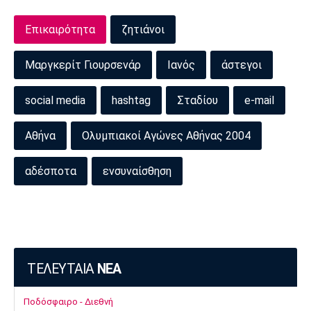
Επικαιρότητα
ζητιάνοι
Μαργκερίτ Γιουρσενάρ
Ιανός
άστεγοι
social media
hashtag
Σταδίου
e-mail
Αθήνα
Ολυμπιακοί Αγώνες Αθήνας 2004
αδέσποτα
ενσυναίσθηση
ΤΕΛΕΥΤΑΙΑ
ΝΕΑ
Ποδόσφαιρο - Διεθνή