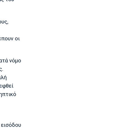
Ποδόσφαιρο - Διεθνή
Liga Portugal: «Γκέλα» για τη
Σπόρτινγκ παρά το γκολ του Ιωαννίδη
10:50
ους,
Εθνικές Μπάσκετ
Ευρωμπάσκετ Κ16: Αυλαία στον όμιλο
έπουν οι
της Εθνικής με αντίπαλο την Γεωργία
10:35
EuroLeague
ατά νόμο
Αλλαγή σελίδας στη Βιλερμπάν
ς.
10:20
αλή
Στοίχημα
εφθεί
ΦΩΣ στο Στοίχημα: Άσος και γκολ στο
Τάμπερε
σηπτικό
10:05
NBA
Καβαλίερς: Πιθανή η ανταλλαγή του
Σρέντερ
ς εισόδου
09:50