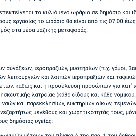
επεκτείνεται το κυλιόμενο ωράριο σε δημόσιο και ι
υς εργασίας το ωράριο θα είναι από τις 07:00 έως
σμός στα μέσα μαζικής μεταφοράς.
ν συνάξεων, ιεροπραξιών, μυστηρίων (π.χ. γάμοι, βα
ών λειτουργιών και λοιπών ιεροπραξιών και ταφικώ
ετών, καθώς και η προσέλευση προσώπων για κατ’ ι
σκευτικής λατρείας (κάθε είδους και κάθε νομικού,
ς ναών και παρεκκλησίων, ευκτηρίων οίκων, τεμενών
ανεξαρτήτως μεγέθους και χωρητικότητάς τους, μόν
υς δημόσιας υγείας:
γωνικών μέτρων του πίνακα Α της παρ. 1 του άρθρου