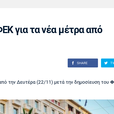
Χάντμπολ
Ηρακλής
Βόλος
Μπορούσια
Παρί Σεν
Ντόρτμουντ
Ζερμέν
ΕΚ για τα νέα μέτρα από
Πόρτο
Μπενφίκα
SHARE
T
 από την Δευτέρα (22/11) μετά την δημοσίευση του
Φ