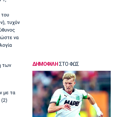
Ηλιόπουλος σε Πήλιο: «Υπήρχαν
άνθρωποι που σε αμφισβήτησαν» (vid)
13:20
 του
Super League 2
ν), τυχόν
ΑΕΛ: Πήρε τον Τσιγγάρα
εύθυνος
13:05
 ώστε να
EuroLeague
αλογία
Ο Γουάλας στη Μακάμπι Τελ Αβίβ
12:50
EuroLeague
ΔΗΜΟΦΙΛΗ
ΣΤΟ ΦΩΣ
η των
Ερυθρός Αστέρας: Ανακοίνωσε τον
Γουάιλερ-Μπαμπ
12:35
Super League 1
ΑΕΚ: Ανακοίνωσε την επέκταση του
ν με τα
συμβολαίου του Πήλιου
 (2)
12:20
Σπορ
Παγκόσμιο Πρωτάθλημα Κωπηλασίας