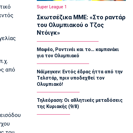
Εφήβων-Νεανίδων: Χρυσό μετάλλιο ο
τικό
Super League 1
Μουσελίμης
εντός
Σκωτσέζικα ΜΜΕ: «Στο ραντάρ
12:05
του Ολυμπιακού ο Τζος
EuroLeague
Ντόιγκ»
Αναντολού Εφές: Καθυστερεί η
γελίας
επιστροφή του Παπαγιάννη
11:50
Μαφέο, Ροντινέι και το… καμπανάκι
για τον Ολυμπιακό
Μπάσκετ Ελλάδα
π.χ.
Εθνική Νεανίδων: Κόντρα στην
Ισλανδία για την πέμπτη θέση
ος από
Νάϊμεγκεν: Εντός έδρας ήττα από την
11:35
Tελστάρ, πριν υποδεχθεί τον
Ολυμπιακό!
Ποδόσφαιρο - Διεθνή
FIFA: Προειδοποιεί για προσπάθεια
υπονόμευσης του Ινφαντίνο
Τηλεόραση: Οι αθλητικές μεταδόσεις
11:20
της Κυριακής (9/8)
Super League 1
 εισόδου
Oλυμπιακός: Οι ευχές στον Ρέτσο
γχου
11:05
ας του