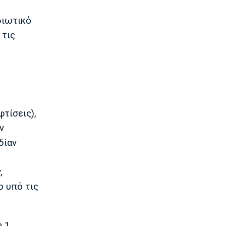
Super League 1
Παναθηναϊκός: Επέστρεψε ο Τετέι
διωτικό
14:35
 τις
Super League 1
Σπόρτινγκ: Η επιβεβαίωση για τον
Μπραγκάνσα και ο Ολυμπιακός
14:20
Super League 1
ΠΑΟΚ: Ανεβαίνει ο Γιαννούλης
φτίσεις),
14:05
ν
Γ Εθνική
δίαν
Ιωνικός: Ενισχύθηκε με τον Παγώνη
13:50
,
Εθνικές Μπάσκετ
Σκούμα: «Είμαστε ενωμένες και
ο υπό τις
προετοιμασμένες»
13:35
Super League 1
 1,