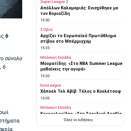
Super League 2
Απόλλων Καλαμαριάς: Ενισχύθηκε με
τον Βοριαζίδη
15:50
Στίβος
ις
6
Αρχίζει το Ευρωπαϊκό Πρωτάθλημα
στίβου στο Μπέρμιγχαμ
15:35
το σύνολο
Μπάσκετ Ελλάδα
Μουρατίδης: «Στο NBA Summer League
, 6
μαθαίνεις την αγορά»
15:20
EuroLeague
Χάποελ Τελ Αβίβ: Τέλος ο Κουλέτσοφ
15:05
Μπάσκετ Ελλάδα
πρωί
Κουκουλεκίδης: «Στη Σαουδική Αραβία
βρήκα αυτό που πάντα επιζητούσα»
αστήματα
Όλες οι ειδήσεις
14:50
κεία.